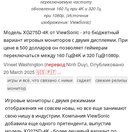
переключаемую частоту
обновления 160 Гц при 4K и 320 Гц
при 1080p. (Источник
изображения: ViewSonic)
Модель XG275D-4K от ViewSonic - это бюджетный
вариант игровых мониторов с двумя дисплеями. При
цене в 500 долларов он позволяет геймерам
переключаться между 160 Гц@4K и 320 Гц@1080p.
Vineet Washington (
перевод
Ninh Duy),
Опубликовано
20 March 2025
🇺🇸
🇵🇹
...
игры и всё, что связано с ними
гаджет
свежие релизы
монитор
Игровые мониторы с двумя режимами
отображения не совсем новы, но все еще занимают
свою нишу в индустрии. Компания ViewSonic
добавила еще одного претендента, выпустив
модель XG275D-4K - более дешевый вариант по