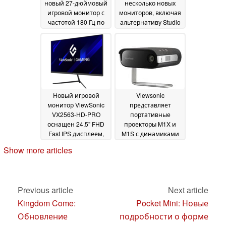
новый 27-дюймовый
несколько новых
игровой монитор с
мониторов, включая
частотой 180 Гц по
альтернативу Studio
доступной цене
Display и модель с
05
контролем осанки
January 2025
16
December 2024
Новый игровой
Viewsonic
монитор ViewSonic
представляет
VX2563-HD-PRO
портативные
оснащен 24,5" FHD
проекторы M1X и
Fast IPS дисплеем,
M1S с динамиками
частотой
Harman Kardon и
Show more articles
обновления 300 Гц и
возможностью
HDR10
подключения к
29 October 2024
электросети
21 August
2024
Previous article
Next article
Kingdom Come:
Pocket Mini: Новые
Обновление
подробности о форме