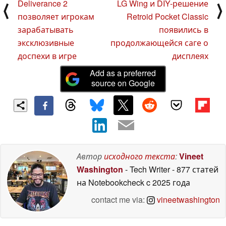
Deliverance 2
LG Wing и DIY-решение
⟨
⟩
позволяет игрокам
Retroid Pocket Classic
зарабатывать
появились в
эксклюзивные
продолжающейся саге о
доспехи в игре
дисплеях
Add as a preferred
source on Google
Автор
исходного текста
:
Vineet
Washington
- Tech Writer
- 877 статей
на Notebookcheck
c 2025 года
contact me via:
vineetwashington