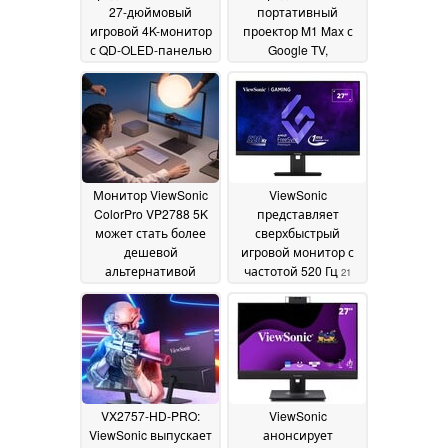
27-дюймовый
портативный
игровой 4K-монитор
проектор M1 Max с
с QD-OLED-панелью
Google TV,
240 Гц и 100 Вт USB-
динамиками Harman
C PD
Kardon и
15 July 2025
возможностью
работы от
электросети
09 April
2025
Монитор ViewSonic
ViewSonic
ColorPro VP2788 5K
представляет
может стать более
сверхбыстрый
дешевой
игровой монитор с
альтернативой
частотой 520 Гц
21
Apple'Studio Display
15
February 2025
March 2025
VX2757-HD-PRO:
ViewSonic
ViewSonic выпускает
анонсирует