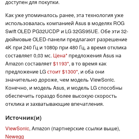
доступен для покупки.
Как уже упоминалось ранее, эта технология уже
использовалась компанией Asus в моделях ROG
Swift OLED PG32UCDP и LG 32GS95UE. Обе эти 32-
дюймовые OLED-панели предлагают разрешение
4K при 240 Гц и 1080p при 480 Гц, а время отклика
составляет 0,03 мс.
Цена
предложения Asus на
Amazon составляет
$1193
, в то время как
предложение LG
стоит $1300
, и оба они
значительно дороже, чем модель ViewSonic.
Конечно, и модель Asus, и модель LG способны
обеспечить гораздо более высокую скорость
отклика и захватывающие впечатления.
Источник(и)
ViewSonic
, Amazon (партнерские ссылки выше),
Newegg