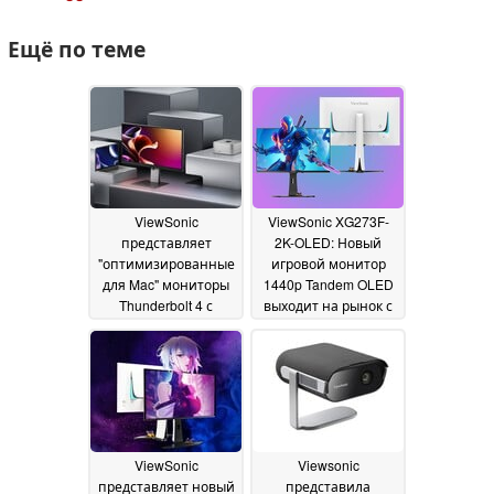
Ещё по теме
ViewSonic
ViewSonic XG273F-
представляет
2K-OLED: Новый
"оптимизированные
игровой монитор
для Mac" мониторы
1440p Tandem OLED
Thunderbolt 4 с
выходит на рынок с
поддержкой 100 Вт
режимом 720 Гц
01
БП
04 December 2025
December 2025
ViewSonic
Viewsonic
представляет новый
представила