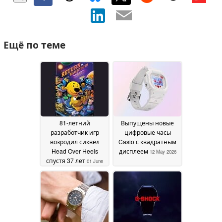
Ещё по теме
81-летний
Выпущены новые
разработчик игр
цифровые часы
возродил сиквел
Casio с квадратным
Head Over Heels
дисплеем
12 May 2026
спустя 37 лет
01 June
2026