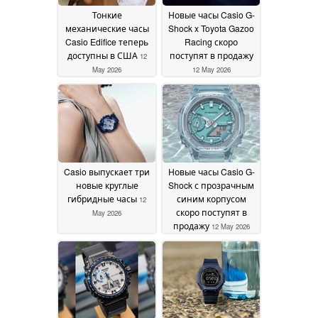
Тонкие
Новые часы Casio G-
механические часы
Shock x Toyota Gazoo
Casio Edifice теперь
Racing скоро
доступны в США
поступят в продажу
12
May 2026
12 May 2026
Casio выпускает три
Новые часы Casio G-
новые круглые
Shock с прозрачным
гибридные часы
синим корпусом
12
скоро поступят в
May 2026
продажу
12 May 2026