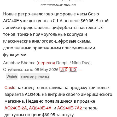
пастельных тонов.
Новые ретро-аналогово-цифровые часы Casio
AQ240E уже доступны в США по цене $69.95. В этой
линейке представлены циферблаты пастельных
тонов, тонкие прямоугольные корпуса и
классические аналогово-цифровые схемы,
дополненные практичными повседневными
функциями.
Anubhav Sharma (
перевод
DeepL / Ninh Duy),
Опубликовано
08 May 2026
🇺🇸
🇪🇸
...
Watch
свежие релизы
Casio
наконец-то выставила на продажу три новых
варианта AQ240E на витрине своего американского
магазина. Недавно появившиеся в продаже
AQ240E-2A
,
AQ240E-4A
, и
AQ240E-7A2
теперь
доступны по цене $69,95 за штуку.