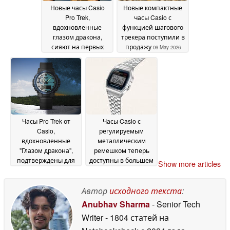
Новые часы Casio
Новые компактные
Pro Trek,
часы Casio с
вдохновленные
функцией шагового
глазом дракона,
трекера поступили в
сияют на первых
продажу
09 May 2026
изображениях IRL
12
May 2026
Часы Pro Trek от
Часы Casio с
Casio,
регулируемым
вдохновленные
металлическим
"Глазом дракона",
ремешком теперь
подтверждены для
доступны в большем
Show more articles
выпуска за
количестве стран
07
пределами Японии
May 2026
Автор
исходного текста
:
09 May 2026
Anubhav Sharma
- Senior Tech
Writer
- 1804 статей на