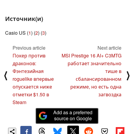
Источник(и)
Casio US (
1
) (
2
) (
3
)
Previous article
Next article
Покер против
MSI Prestige 16 AI+ C3MTG
драконов:
работает значительно
Фэнтезийная
тише в
⟨
⟩
roguelike впервые
сбалансированном
опускается ниже
режиме, но есть одна
отметки $1.50 в
загвоздка
Steam
Add as a preferred
source on Google