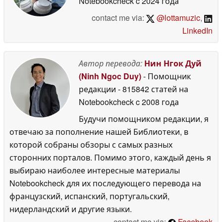
Notebookcheck
c 2024 года
contact me via:
@lottamuzic
,
LinkedIn
Автор перевода:
Нин Нгок Дуй
(Ninh Ngoc Duy)
- Помощник
редакции
- 815842 статей на
Notebookcheck
c 2008 года
Будучи помощником редакции, я
отвечаю за пополнение нашей Библиотеки, в
которой собраны обзоры с самых разных
сторонних порталов. Помимо этого, каждый день я
выбираю наиболее интересные материалы
Notebookcheck для их последующего перевода на
французский, испанский, португальский,
нидерландский и другие языки.
contact me via:
Facebook