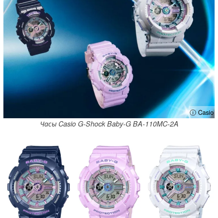
ⓘ Casio
Часы Casio G-Shock Baby-G BA-110MC-2A