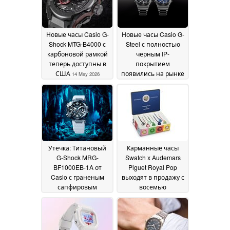
Новые часы Casio G-
Новые часы Casio G-
Shock MTG-B4000 с
Steel с полностью
карбоновой рамкой
черным IP-
теперь доступны в
покрытием
США
появились на рынке
14 May 2026
в преддверии
запуска
14 May 2026
Утечка: Титановый
Карманные часы
G-Shock MRG-
Swatch x Audemars
BF1000EB-1A от
Piguet Royal Pop
Casio с граненым
выходят в продажу с
сапфировым
восемью
безелем и ценником
уникальными
$7 700
оттенками
13 May 2026
13 May 2026