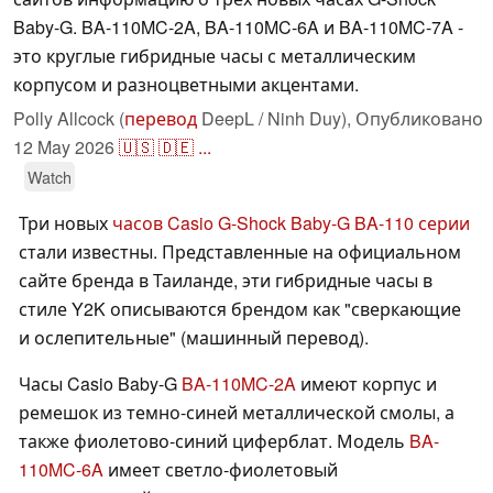
Baby-G. BA-110MC-2A, BA-110MC-6A и BA-110MC-7A -
это круглые гибридные часы с металлическим
корпусом и разноцветными акцентами.
Polly Allcock (
перевод
DeepL / Ninh Duy),
Опубликовано
12 May 2026
🇺🇸
🇩🇪
...
Watch
Три новых
часов Casio G-Shock Baby-G BA-110 серии
стали известны. Представленные на официальном
сайте бренда в Таиланде, эти гибридные часы в
стиле Y2K описываются брендом как "сверкающие
и ослепительные" (машинный перевод).
Часы Casio Baby-G
BA-110MC-2A
имеют корпус и
ремешок из темно-синей металлической смолы, а
также фиолетово-синий циферблат. Модель
BA-
110MC-6A
имеет светло-фиолетовый