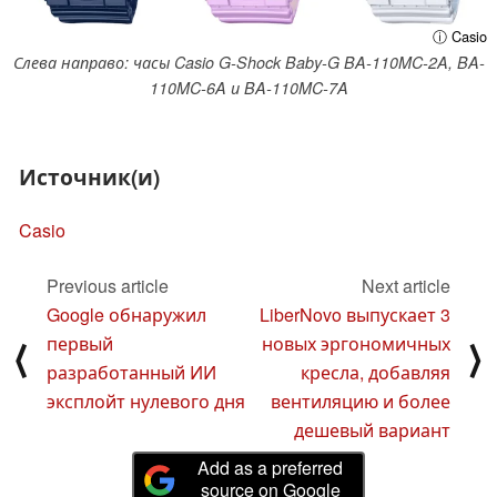
ⓘ Casio
Слева направо: часы Casio G-Shock Baby-G BA-110MC-2A, BA-
110MC-6A и BA-110MC-7A
Источник(и)
Casio
Previous article
Next article
Google обнаружил
LiberNovo выпускает 3
первый
новых эргономичных
⟨
⟩
разработанный ИИ
кресла, добавляя
эксплойт нулевого дня
вентиляцию и более
дешевый вариант
Add as a preferred
source on Google