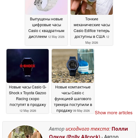
Выпущены новые
Тонкие
цифровые часы
механические часы
Casio с квадратным
Casio Edifice теперь
дисплеем
доступны в США
12 May 2026
12
May 2026
Новые часы Casio G-
Новые компактные
Shock x Toyota Gazoo
часы Casio с
Racing скоро
функцией шагового
поступят в продажу
трекера поступили в
продажу
12 May 2026
09 May 2026
Show more articles
Автор
исходного текста
:
Полли
Олкок (Polly Allcock)
- Автор