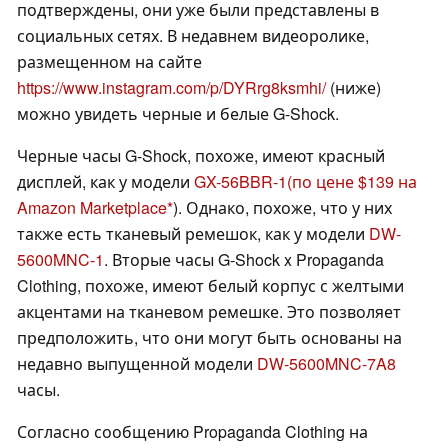
подтверждены, они уже были представлены в
социальных сетях. В недавнем видеоролике,
размещенном на сайте
https://www.instagram.com/p/DYRrg8ksmhi/
(ниже)
можно увидеть черные и белые G-Shock.
Черные часы G-Shock, похоже, имеют красный
дисплей, как у модели
GX-56BBR-1
(по цене $139 на
Amazon Marketplace
). Однако, похоже, что у них
также есть тканевый ремешок, как у модели
DW-
5600MNC-1
. Вторые часы G-Shock x Propaganda
Clothing, похоже, имеют белый корпус с желтыми
акцентами на тканевом ремешке. Это позволяет
предположить, что они могут быть основаны на
недавно выпущенной модели
DW-5600MNC-7A8
часы.
Согласно сообщению Propaganda Clothing на