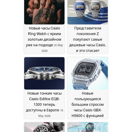
Новые часы Casio
Представители
Ring Watch с ярким
поколения Z
золотым дизайном
покупают самые
уже на подходе
дешевые часы Casio,
20 May
и это спасает
2026
компанию
16 May 2026
Новые тонкие часы
Новые
Casio Edifice EQB-
пользующиеся
1300 теперь
большим спросом
доступны в Европе
часы Casio GBX-
16
H5600 с функцией
May 2026
фитнес-трекинга
теперь доступны для