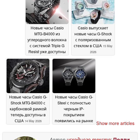
покупки
15 May 2026
Новые часы Casio
Casio выпускает
MTG-B4000 из
новые часы G-Shock
углеродного волокна
с поляризованным
с системой Triple G
стеклом в США
15 May
Resist уже доступны
2026
для покупки
15 May
2026
Новые часы Casio G-
Новые часы Casio G-
Shock MTG-B4000 с
Steel с полностью
карбоновой рамкой
черным IP-
теперь доступны в
покрытием
США
появились на рынке
14 May 2026
Show more articles
в преддверии
запуска
14 May 2026
Автор
исходного текста
:
Полли