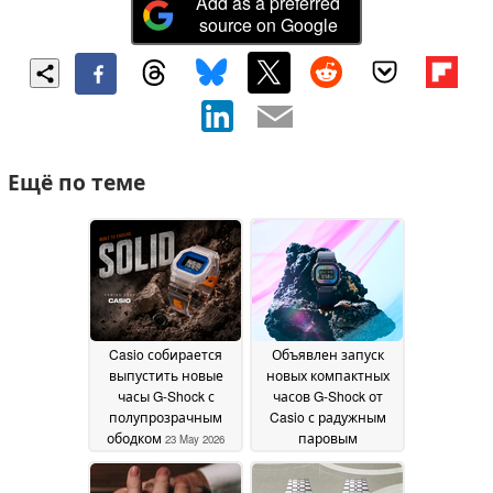
Add as a preferred
source on Google
Ещё по теме
Casio собирается
Объявлен запуск
выпустить новые
новых компактных
часы G-Shock с
часов G-Shock от
полупрозрачным
Casio с радужным
ободком
паровым
23 May 2026
напылением
20 May
2026