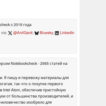
kcheck
c 2019 года
 via:
@AnilGanti
,
Bluesky
,
LinkedIn
ерсии Notebookcheck
- 2565 статей на
и. Я пишу и перевожу материалы для
огатая, так что о покупке первого
в Intel Atom, обеспечив пристойную
уки от большинства производителей, и
о человечество изобрело для