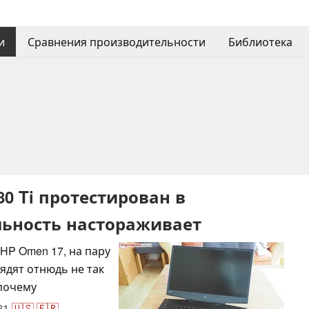
и
Сравнения производительности
Библиотека
80 Ti протестирован в
льность настораживает
 HP Omen 17, на пару
глядят отнюдь не так
 почему
21
🇺🇸
🇫🇷
...