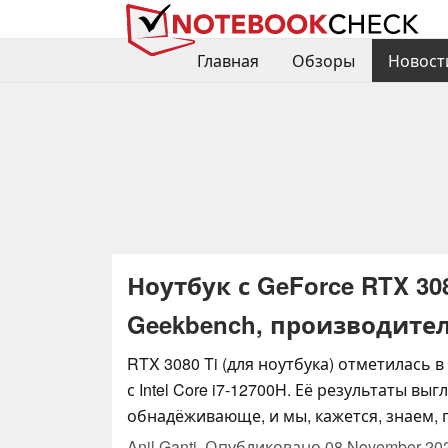
Главная
Обзоры
Новост
Ноутбук с GeForce RTX 30
Geekbench, производите
RTX 3080 Ti (для ноутбука) отметилась в
с Intel Core i7-12700H. Её результаты вы
обнадёживающе, и мы, кажется, знаем,
Anil Ganti,
Опубликовано
08 November 20