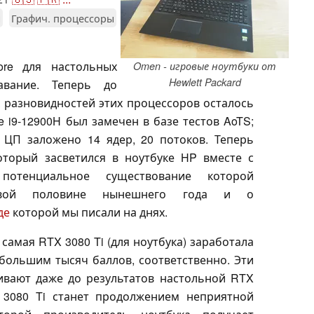
и
Графич. процессоры
ore для настольных
Omen - игровые ноутбуки от
Hewlett Packard
вание. Теперь до
разновидностей этих процессоров осталось
e i9-12900H был замечен в базе тестов AoTS;
т ЦП заложено 14 ядер, 20 потоков. Теперь
оторый засветился в ноутбуке HP вместе с
потенциальное существование которой
рвой половине нынешнего года и о
де
которой мы писали на днях.
а самая RTX 3080 Ti (для ноутбука) заработала
большим тысяч баллов, соответственно. Эти
ивают даже до результатов настольной RTX
 3080 Ti станет продолжением неприятной