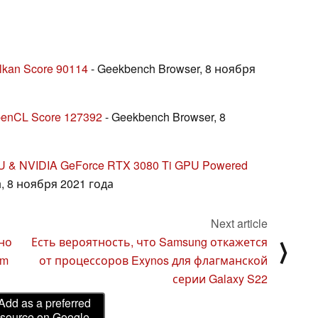
lkan Score 90114
- Geekbench Browser, 8 ноября
penCL Score 127392
- Geekbench Browser, 8
CPU & NVIDIA GeForce RTX 3080 Ti GPU Powered
 8 ноября 2021 года
Next article
но
Есть вероятность, что Samsung откажется
⟩
lm
от процессоров Exynos для флагманской
серии Galaxy S22
Add as a preferred
source on Google