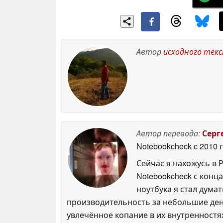
Автор
исходного тек
Автор перевода:
Серг
Notebookcheck
c 2010 
Сейчас я нахожусь в 
Notebookcheck с конца
ноутбука я стал думат
производительность за небольшие день
увлечённое копание в их внутренностях