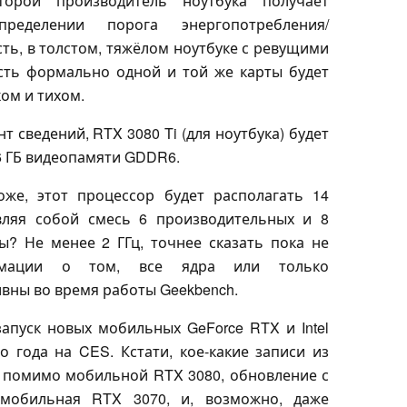
торой производитель ноутбука получает
ределении порога энергопотребления/
ть, в толстом, тяжёлом ноутбуке с ревущими
сть формально одной и той же карты будет
ком и тихом.
 сведений, RTX 3080 Ti (для ноутбука) будет
6 ГБ видеопамяти GDDR6.
оже, этот процессор будет располагать 14
вляя собой смесь 6 производительных и 8
ы? Не менее 2 ГГц, точнее сказать пока не
рмации о том, все ядра или только
вны во время работы Geekbench.
пуск новых мобильных GeForce RTX и Intel
о года на CES. Кстати, кое-какие записи из
о, помимо мобильной RTX 3080, обновление с
мобильная RTX 3070, и, возможно, даже