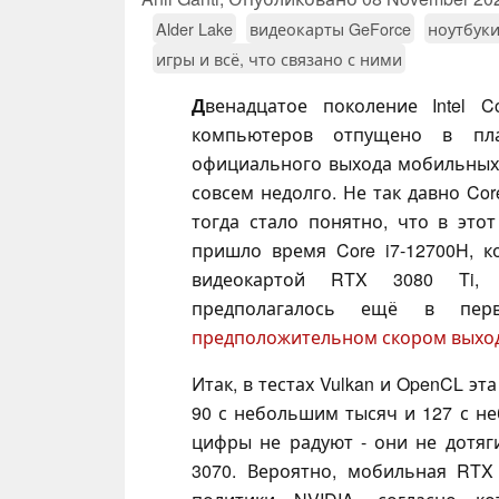
Alder Lake
видеокарты GeForce
ноутбук
игры и всё, что связано с ними
Д
венадцатое поколение Intel C
компьютеров отпущено в пла
официального выхода мобильных 
совсем недолго. Не так давно Cor
тогда стало понятно, что в это
пришло время Core i7-12700H, к
видеокартой RTX 3080 Ti, 
предполагалось ещё в пе
предположительном скором выхо
Итак, в тестах Vulkan и OpenCL эт
90 с небольшим тысяч и 127 с не
цифры не радуют - они не дотяг
3070. Вероятно, мобильная RTX