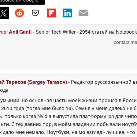
ста
:
Anil Ganti
- Senior Tech Writer
- 2954 статей на Noteboo
contact me
ей Тарасов (Sergey Tarasov)
- Редактор русскоязычной в
года
Румынии, но основная часть моей жизни прошла в Росси
 2010 года (тогда мне было 16). Семья у меня далеко не б
ь, только когда Nvidia выпустила платформу Ion для чипо
ги. С тех давних пор, в моём владении побывали ноутб
 дало мне немало. Ноутбуки, на мо взгляд - лучшее, чт