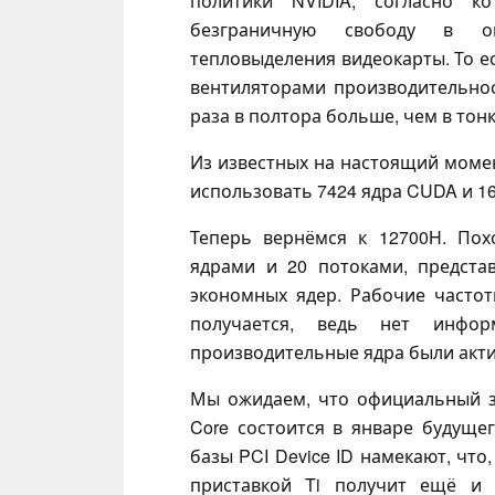
политики NVIDIA, согласно ко
безграничную свободу в оп
тепловыделения видеокарты. То ес
вентиляторами производительно
раза в полтора больше, чем в тон
Из известных на настоящий момент
использовать 7424 ядра CUDA и 1
Теперь вернёмся к 12700H. Пох
ядрами и 20 потоками, предста
экономных ядер. Рабочие частот
получается, ведь нет инфо
производительные ядра были акти
Мы ожидаем, что официальный за
Core состоится в январе будущег
базы PCI Device ID намекают, чт
приставкой Ti получит ещё и 