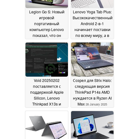
Legion Go S: Новый
Lenovo Yoga Tab Plus:
игровой
Высококачественный
портативный
Android 2-в-1
компьютер Lenovo
начинает поставки
показал, что он
по всему миру, а в
лучше работает под
США действуют
управлением Bazzite,
скидки на раннем
чем Windows
этапе запуска
06
06
February 2025
February 2025
Void 20250202
Созрел для Strix Halo:
поставляется с
следующая версия
поддержкой Apple
ThinkPad P14s AMD
Silicon, Lenovo
нуждается в Ryzen AI
Thinkpad X13s и
Max
28 January 2025
Pinebook Pro
03 February
2025