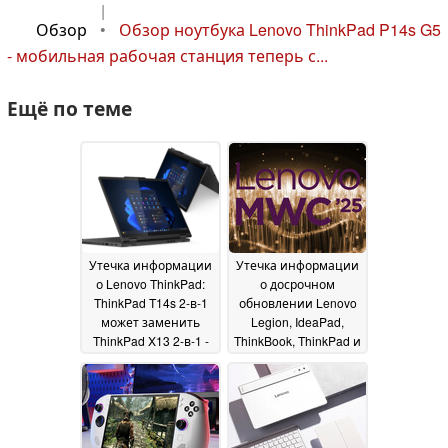
|
Обзор
•
Обзор ноутбука Lenovo ThinkPad P14s G5
- мобильная рабочая станция теперь с...
Ещё по теме
Утечка информации
Утечка информации
о Lenovo ThinkPad:
о досрочном
ThinkPad T14s 2-в-1
обновлении Lenovo
может заменить
Legion, IdeaPad,
ThinkPad X13 2-в-1 -
ThinkBook, ThinkPad и
13-дюймовые
Yoga Pro
10 February 2025
ноутбуки вымирают?
11 February 2025