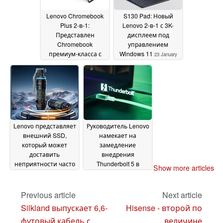
Lenovo Chromebook
S130 Pad: Новый
Plus 2-в-1:
Lenovo 2-в-1 с 3K-
Представлен
дисплеем под
Chromebook
управлением
премиум-класса с
Windows 11
23 January
процессором Intel
2025
Core 7 и 16 ГБ
памяти
25 January 2025
Lenovo представляет
Руководитель Lenovo
внешний SSD,
намекает на
который может
замедление
доставить
внедрения
неприятности часто
Thunderbolt 5 в
Show more articles
летающим
ноутбуки
14 January 2025
пассажирам
22 January
Previous article
Next article
2025
Silkland выпускает 6,6-
Hisense - второй по
футовый кабель с
величине