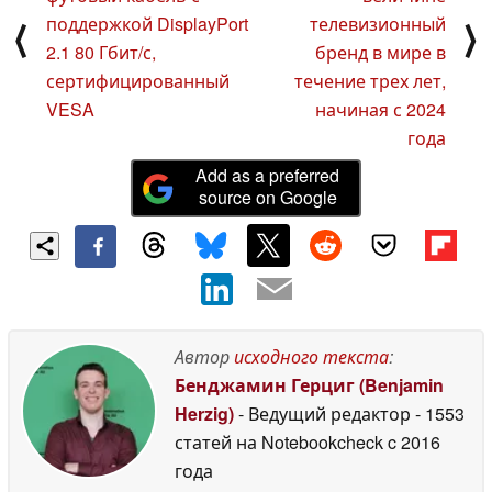
поддержкой DisplayPort
телевизионный
⟨
⟩
2.1 80 Гбит/с,
бренд в мире в
сертифицированный
течение трех лет,
VESA
начиная с 2024
года
Add as a preferred
source on Google
Автор
исходного текста
:
Бенджамин Герциг (Benjamin
Herzig)
- Ведущий редактор
- 1553
статей на Notebookcheck
c 2016
года