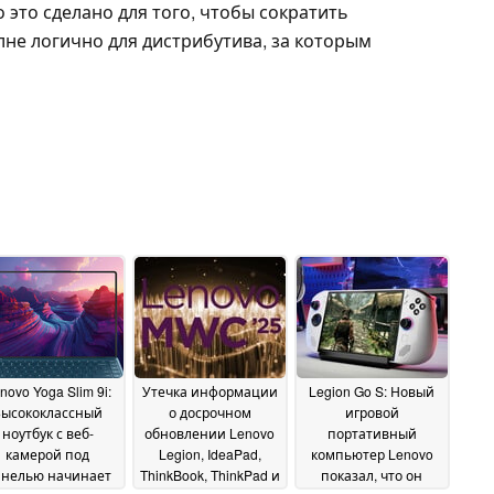
 это сделано для того, чтобы сократить
лне логично для дистрибутива, за которым
novo Yoga Slim 9i:
Утечка информации
Legion Go S: Новый
Высококлассный
о досрочном
игровой
ноутбук с веб-
обновлении Lenovo
портативный
камерой под
Legion, IdeaPad,
компьютер Lenovo
нелью начинает
ThinkBook, ThinkPad и
показал, что он