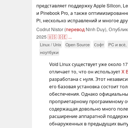
представляет поддержку Apple Silicon, L
и Pinebook Pro, а также оптимизированн
Pi, несколько исправлений и многое дру
Codrut Nistor (
перевод
Ninh Duy),
Опубли
2025
🇺🇸
🇩🇪
...
Linux / Unix
Open Source
Софт
PC и всё,
ноутбуки
Void Linux существует уже около 17
отличает то, что он использует
X 
разработана с нуля. Этот независ
его базовая установка состоит то
обеспечения. Однако официальный
проприетарному программному об
содержащая довольно много поле
расширение аппаратной поддержк
обнаруженных в предыдущих выпу