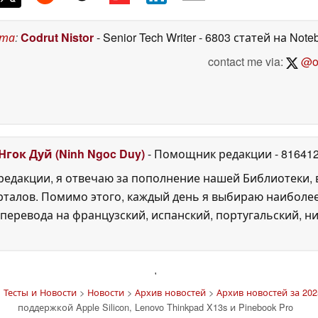
ста
:
Codrut Nistor
- Senior Tech Writer
- 6803 статей на Note
contact me via:
@on
Нгок Дуй (Ninh Ngoc Duy)
- Помощник редакции
- 81641
едакции, я отвечаю за пополнение нашей Библиотеки, 
рталов. Помимо этого, каждый день я выбираю наиболе
перевода на французский, испанский, португальский, ни
'
 Тесты и Новости
>
Новости
>
Архив новостей
>
Архив новостей за 202
поддержкой Apple Silicon, Lenovo Thinkpad X13s и Pinebook Pro