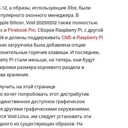
.12, а образы, использующие Xfce, были
опулярного оконного менеджера. В
pple Silicon, Void 20250202 также полностью
3s
и
Pinebook Pro
. Сборки Raspberry Pi, с другой
6.69 и должны поддерживать
CM5
и
Raspberry Pi
ню загрузчика была добавлена опция
олнительные горячие клавиши. И последнее,
rry Pi стали меньше, но теперь они будут
тировки размера корневого раздела в
ва хранения.
учить на этой странице
кто хочет попробовать этот дистрибутив
- единственное доступное графическое
ся другими графическими окружениями,
 Void Linux, им следует установить эти
одного из существующих образов. На