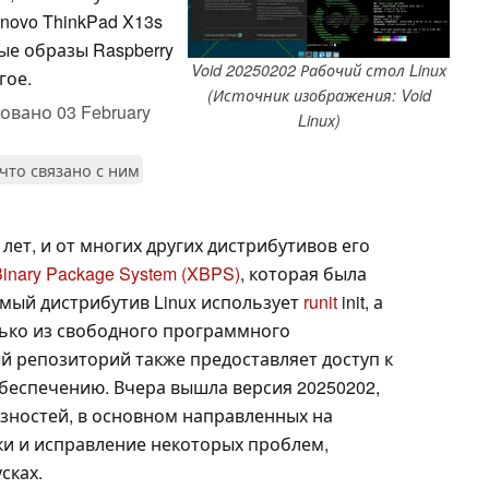
enovo ThinkPad X13s
ые образы Raspberry
Void 20250202 Рабочий стол Linux
гое.
(Источник изображения: Void
ковано
03 February
Linux)
 что связано с ним
 лет, и от многих других дистрибутивов его
Binary Package System (XBPS)
, которая была
имый дистрибутив Linux использует
runit
init, а
лько из свободного программного
 репозиторий также предоставляет доступ к
еспечению. Вчера вышла версия 20250202,
зностей, в основном направленных на
и и исправление некоторых проблем,
сках.