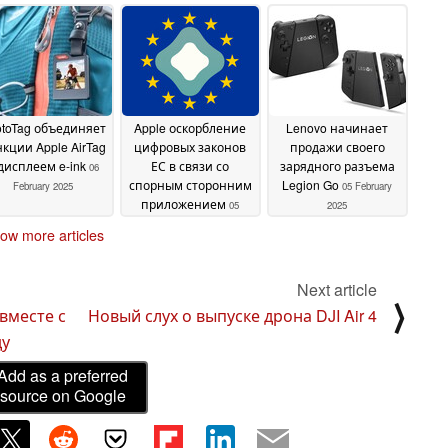
поставляться по
Yoga Pro
лучше работает под
10 February 2025
ему миру
управлением Bazzite,
18 February
чем Windows
2025
06
February 2025
toTag объединяет
Apple оскорбление
Lenovo начинает
кции Apple AirTag
цифровых законов
продажи своего
 дисплеем e-ink
ЕС в связи со
зарядного разъема
06
спорным сторонним
Legion Go
February 2025
05 February
приложением
05
2025
February 2025
ow more articles
Next article
⟩
вместе с
Новый слух о выпуске дрона DJI Air 4
ду
Add as a preferred
source on Google