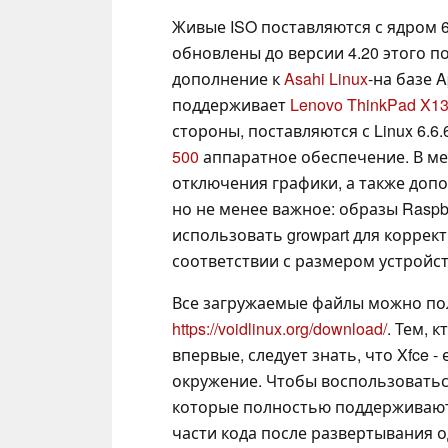
Живые ISO поставляются с ядром 6
обновлены до версии 4.20 этого п
дополнение к
Asahi Linux
-на базе A
поддерживает
Lenovo ThinkPad X1
стороны, поставляются с Linux 6.
500
аппаратное обеспечение. В ме
отключения графики, а также доп
но не менее важное: образы Raspbe
использовать growpart для коррек
соответствии с размером устройст
Все загружаемые файлы можно пол
https://voidlinux.org/download/
. Тем, 
впервые, следует знать, что Xfce 
окружение. Чтобы воспользовать
которые полностью поддерживаются
части кода после развертывания 