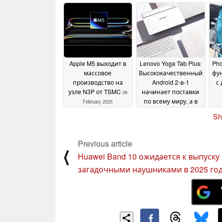
опции для ThinkPad
экраном
18 February 2025
X1 Carbon Gen 13
вс
21
February 2025
Apple M5 выходит в
Lenovo Yoga Tab Plus:
Pho
массовое
Высококачественный
фун
производство на
Android 2-в-1
с
узле N3P от TSMC
начинает поставки
06
по всему миру, а в
February 2025
США действуют
Sh
скидки на раннем
этапе запуска
06
February 2025
Previous article
⟨
Huawei Band 10 ожидается к выпуску 
загадочными наушниками в 2025 го