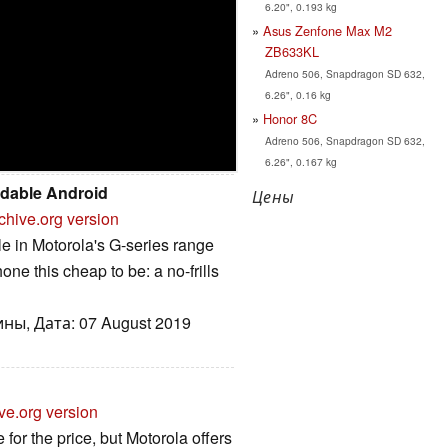
6.20", 0.193 kg
Asus Zenfone Max M2
ZB633KL
Adreno 506, Snapdragon SD 632,
6.26", 0.16 kg
Honor 8C
Adreno 506, Snapdragon SD 632,
6.26", 0.167 kg
rdable Android
Цены
chive.org version
le in Motorola's G-series range
one this cheap to be: a no-frills
ны, Дата: 07 August 2019
ve.org version
or the price, but Motorola offers