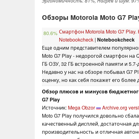
Эргономичность: 81%, Нагрев и шум: 97
Обзоры Motorola Moto G7 Pla
Смартфон Motorola Moto G7 Play.
80.6%
Notebookcheck
|
Notebookcheck
Еще одним представителем популярной 
Moto G7 Play - недорогой смартфон на 
ГБ ОЗУ, 32 ГБ встроенной памяти и 5.
Недавно у нас на обзоре побывал G7 
оценку, но как себя покажет его более
Обзор плюсов и минусов бюджетного
G7 Play
Источник:
Mega Obzor
Archive.org vers
Moto G7 Play получился довольно сба
качественный дисплей, достаточная д
производительность и отличная автоно