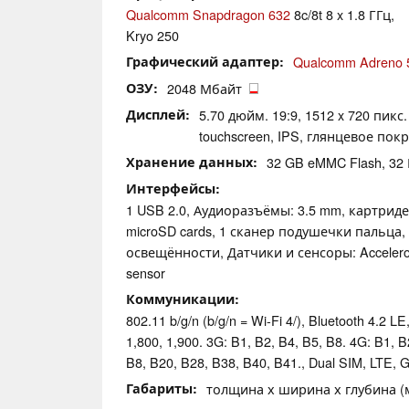
Qualcomm Snapdragon 632
8c/8t 8 x 1.8 ГГц,
Kryo 250
Графический адаптер
Qualcomm Adreno 
ОЗУ
2048 Мбайт
Дисплей
5.70 дюйм. 19:9, 1512 x 720 пикс
touchscreen, IPS, глянцевое пок
Хранение данных
32 GB eMMC Flash, 3
Интерфейсы
1 USB 2.0, Аудиоразъёмы: 3.5 mm, картридер
microSD cards, 1 сканер подушечки пальца,
освещённости, Датчики и сенсоры: Accelerom
sensor
Коммуникации
802.11 b/g/n (b/g/n = Wi-Fi 4/), Bluetooth 4.2 LE
1,800, 1,900. 3G: B1, B2, B4, B5, B8. 4G: B1, B
B8, B20, B28, B38, B40, B41., Dual SIM, LTE,
Габариты
толщина х ширина х глубина (мм