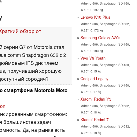
%
Adreno 506, Snapdragon SD 450,
6.40", 0.197 kg
y
Lenovo K10 Plus
Adreno 506, Snapdragon SD 632,
 Краткий обзор от
6.22", 0.172 kg
Samsung Galaxy A20s
Adreno 506, Snapdragon SD 450,
серии G7 от Motorola стал
6.50", 0.183 kg
Qualcomm Snapdragon 632 с 2
Vivo V9 Youth
7-дюймовым IPS дисплеем.
Adreno 506, Snapdragon SD 450,
Plus, получивший хорошую
6.30", 0.15 kg
 доступный сородич?
Coolpad Legacy
Adreno 506, Snapdragon SD 450,
 смартфона Motorola Moto
6.36", 0.17 kg
Xiaomi Redmi Y3
ion
Adreno 506, Snapdragon SD 632,
6.26", 0.18 kg
лансированным смартфоном:
Xiaomi Redmi 7
ля большинства задач
Adreno 506, Snapdragon SD 632,
мность. Да, на рынке есть
6.26", 0.18 kg