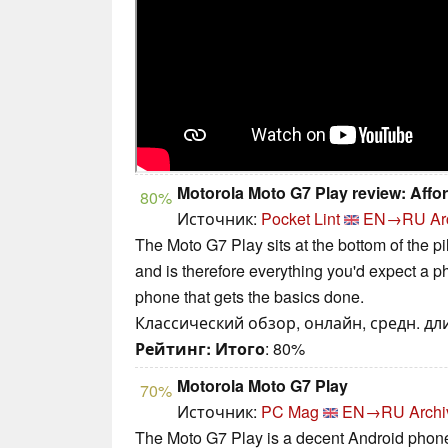
Motorola Moto G7 Play review: Affo
80%
Источник:
Pocket Lint
EN→RU
Ar
The Moto G7 Play sits at the bottom of the pi
and is therefore everything you'd expect a ph
phone that gets the basics done.
Классический обзор, онлайн, средн. дли
Рейтинг:
Итого
: 80%
Motorola Moto G7 Play
70%
Источник:
PC Mag
EN→RU
Archi
The Moto G7 Play is a decent Android phone f