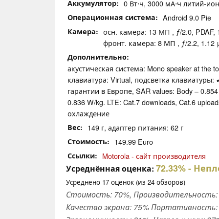
Аккумулятор
0 Вт⋅ч, 3000 мА⋅ч литий-ион
Операционная система
Android 9.0 Pie
Камера
осн. камера: 13 МП , ƒ/2.0, PDAF, 1
фронт. камера: 8 МП , ƒ/2.2, 1.12 μ
Дополнительно
акустическая система: Mono speaker at the top 
клавиатура: Virtual, подсветка клавиатуры: 
гарантии в Европе, SAR values: Body – 0.854
0.836 W/kg. LTE: Cat.7 downloads, Cat.6 uploa
охлаждение
Вес
149 г, адаптер питания: 62 г
Стоимость
149.99 Euro
Ссылки
Motorola - сайт производителя
72.33%
- Непл
Усреднённая оценка:
Усреднено
17
оценок (из
24
обзоров)
Стоимость: 70%, Производительность: 
Качество экрана: 75% Портативность: 