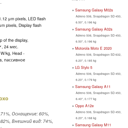
.
Samsung Galaxy M02s
Adreno 506, Snapdragon SD 450,
.12 μm pixels, LED flash
6.50", 0.196 kg
m pixels, Display flash
Samsung Galaxy A02s
Adreno 506, Snapdragon SD 450,
of the display,
6.50", 0.196 kg
✔, 24 мес.
Motorola Moto E 2020
 W/kg, Head -
Adreno 506, Snapdragon SD 632,
ds, пассивное
6.20", 0.185 kg
LG Stylo 5
Adreno 506, Snapdragon SD 450,
6.20", 0.179 kg
Samsung Galaxy A11
Adreno 506, Snapdragon SD 450,
охо
6.40", 0.177 kg
Oppo A12e
Adreno 506, Snapdragon SD 450,
71%, Оснащение: 60%,
6.20", 0.168 kg
82%, Внешний вид: 74%,
Samsung Galaxy M11