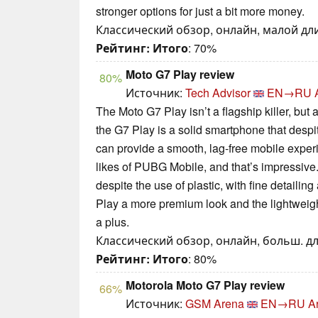
stronger options for just a bit more money.
Классический обзор, онлайн, малой длин
Рейтинг:
Итого
: 70%
Moto G7 Play review
80%
Источник:
Tech Advisor
EN→RU
The Moto G7 Play isn’t a flagship killer, but a
the G7 Play is a solid smartphone that despi
can provide a smooth, lag-free mobile expe
likes of PUBG Mobile, and that’s impressive. 
despite the use of plastic, with fine detailin
Play a more premium look and the lightweight
a plus.
Классический обзор, онлайн, больш. дл
Рейтинг:
Итого
: 80%
Motorola Moto G7 Play review
66%
Источник:
GSM Arena
EN→RU
A