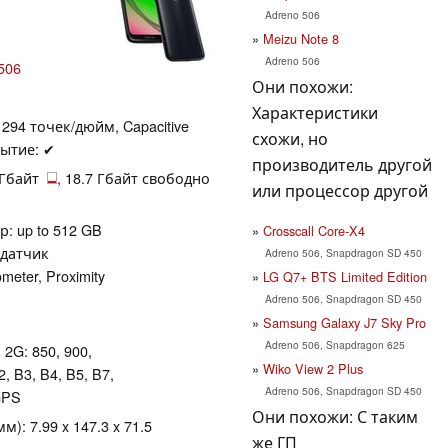
Adreno 506
Meizu Note 8
Adreno 506
506
Они похожи:
Характеристики
. 294 точек/дюйм, Capacitive
схожи, но
рытие: ✔
производитель другой
2 Гбайт
, 18.7 Гбайт свободно
или процессор другой
: up to 512 GB
Crosscall Core-X4
 датчик
Adreno 506, Snapdragon SD 450
eter, Proximity
LG Q7+ BTS Limited Edition
Adreno 506, Snapdragon SD 450
Samsung Galaxy J7 Sky Pro
Adreno 506, Snapdragon 625
, 2G: 850, 900,
Wiko View 2 Plus
2, B3, B4, B5, B7,
Adreno 506, Snapdragon SD 450
 GPS
Они похожи: С таким
): 7.99 x 147.3 x 71.5
же ГП