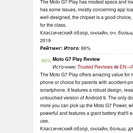
The Moto G7 Play has modest specs and low 
has some issues, mostly concerning app loa
well-designed, the chipset is a good choice,
for the class.
Классический обзор, онлайн, оч. больш
2019
Рейтинг:
Итого
: 66%
Moto G7 Play Review
80%
Источник:
Trusted Reviews
EN→
The Moto G7 Play offers amazing value for 
phone or choice for parents with accident-pr
smartphone. It features a robust design, reas
untouched version of Android 9. The only do
more you can pick up the Moto G7 Power, wh
powerful and features a giant battery that'll
use.
Классический обзор, онлайн, больш. дли