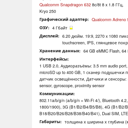
Qualcomm Snapdragon 632
8c/8t 8 x 1.8 ГГц,
Kryo 250
Графический адаптер
Qualcomm Adreno 
ОЗУ
4 Гбайт
Дисплей
6.20 дюйм. 19:9, 2270 x 1080 пикс
touchscreen, IPS, глянцевое пок
Хранение данных
64 GB eMMC Flash, 6
Интерфейсы
1 USB 2.0, Аудиоразъёмы: 3.5 mm audio port
microSD up to 400 GB, 1 сканер подушечки 
датчик освещённости, Датчики и сенсоры: a
sensor, gyroscope, proximity sensor
Коммуникации
802.11a/b/g/n (a/b/g/n = Wi-Fi 4/), Bluetooth 4.2,
1800/​1900), 3G (B1/​B2/​B4/​B5/​B8), 4G (B1/​B2/​B3
B18/​B20/​B26/​B28/​B38/​B40/​B41), Dual SIM, L
Габариты
толщина х ширина х глубина (мм