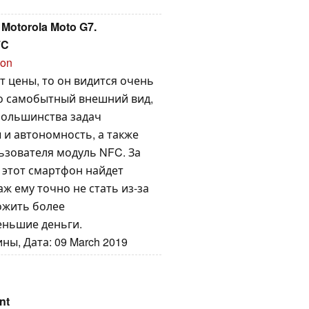
otorola Moto G7.
FC
ion
т цены, то он видится очень
о самобытный внешний вид,
большинства задач
 и автономность, а также
ьзователя модуль NFC. За
 этот смартфон найдет
ж ему точно не стать из-за
ожить более
еньшие деньги.
ны, Дата: 09 March 2019
nt