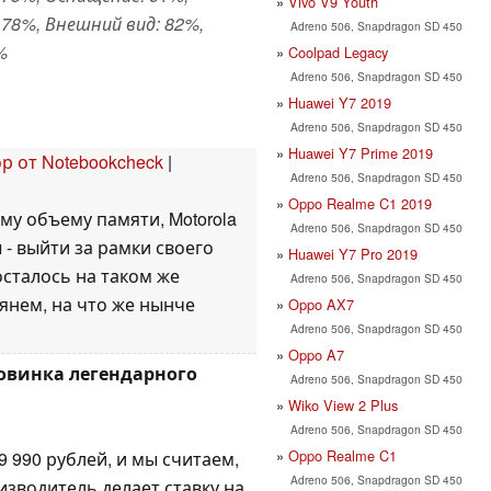
Vivo V9 Youth
78%, Внешний вид: 82%,
Adreno 506, Snapdragon SD 450
%
Coolpad Legacy
Adreno 506, Snapdragon SD 450
Huawei Y7 2019
Adreno 506, Snapdragon SD 450
Huawei Y7 Prime 2019
р от Notebookcheck
|
Adreno 506, Snapdragon SD 450
Oppo Realme C1 2019
у объему памяти, Motorola
Adreno 506, Snapdragon SD 450
 - выйти за рамки своего
Huawei Y7 Pro 2019
осталось на таком же
Adreno 506, Snapdragon SD 450
янем, на что же нынче
Oppo AX7
Adreno 506, Snapdragon SD 450
Oppo A7
новинка легендарного
Adreno 506, Snapdragon SD 450
Wiko View 2 Plus
Adreno 506, Snapdragon SD 450
Oppo Realme C1
 990 рублей, и мы считаем,
Adreno 506, Snapdragon SD 450
изводитель делает ставку на