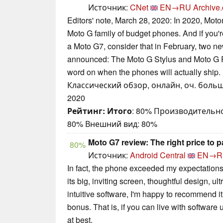
Источник:
CNet
EN→RU
Archive.
Editors' note, March 28, 2020: In 2020, Moto
Moto G family of budget phones. And if you'r
a Moto G7, consider that in February, two 
announced: The Moto G Stylus and Moto G Po
word on when the phones will actually ship.
Классический обзор, онлайн, оч. больш
2020
Рейтинг:
Итого
: 80% Производительн
80% Внешний вид: 80%
Moto G7 review: The right price to p
80%
Источник:
Android Central
EN→R
In fact, the phone exceeded my expectations
its big, inviting screen, thoughtful design, ul
intuitive software, I'm happy to recommend it 
bonus. That is, if you can live with software
at best.