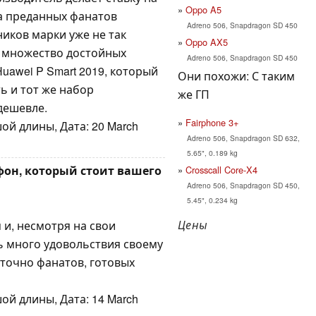
Oppo A5
на преданных фанатов
Adreno 506, Snapdragon SD 450
ников марки уже не так
Oppo AX5
ь множество достойных
Adreno 506, Snapdragon SD 450
uawei P Smart 2019, который
Они похожи: С таким
ь и тот же набор
же ГП
дешевле.
Fairphone 3+
ой длины, Дата: 20 March
Adreno 506, Snapdragon SD 632,
5.65", 0.189 kg
фон, который стоит вашего
Crosscall Core-X4
Adreno 506, Snapdragon SD 450,
5.45", 0.234 kg
Цены
и, несмотря на свои
ь много удовольствия своему
таточно фанатов, готовых
ой длины, Дата: 14 March