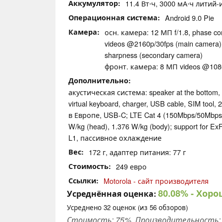
Аккумулятор
11.4 Вт⋅ч, 3000 мА⋅ч литий-
Операционная система
Android 9.0 Pie
Камера
осн. камера: 12 МП f/​1.8, phase co
videos @2160p/​30fps (main camera); 
sharpness (secondary camera)
фронт. камера: 8 МП videos @1080
Дополнительно
акустическая система: speaker at the bottom,
virtual keyboard, charger, USB cable, SIM tool,
в Европе, USB-C; LTE Cat 4 (150Mbps/​50Mbps)
W/kg (head), 1.376 W/kg (body); support for E
L1, пассивное охлаждение
Вес
172 г, адаптер питания: 77 г
Стоимость
249 евро
Ссылки
Motorola - сайт производителя
80.08%
- Хоро
Усреднённая оценка:
Усреднено
32
оценок (из
56
обзоров)
Стоимость: 75%, Производительность: 