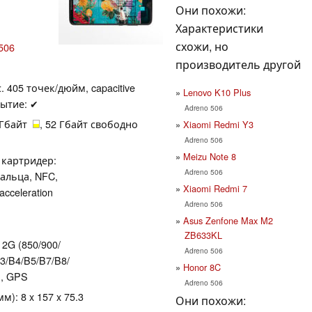
Они похожи:
Характеристики
схожи, но
506
производитель другой
. 405 точек/дюйм, capacitive
Lenovo K10 Plus
рытие: ✔
Adreno 506
4 Гбайт
, 52 Гбайт свободно
Xiaomi Redmi Y3
Adreno 506
Meizu Note 8
, картридер:
Adreno 506
пальца, NFC,
Xiaomi Redmi 7
cceleration
Adreno 506
Asus Zenfone Max M2
ZB633KL
 2G (850/​900/​
Adreno 506
/​B4/​B5/​B7/​B8/​
Honor 8C
TE, GPS
Adreno 506
): 8 x 157 x 75.3
Они похожи: