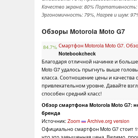
Качество экрана: 80% Портативность: 
Эргономичность: 79%, Нагрев и шум: 97
Обзоры Motorola Moto G7
Смартфон Motorola Moto G7. Обзо
84.7%
Notebookcheck
Благодаря отличной начинке и большем
Moto G7 удалось прыгнуть выше головы
класса. Соотношение цены и качества 
привлекательном уровне. Давайте взгл
способен средний класс!
Обзор смартфона Motorola Moto G7: 
бренда
Источник:
Zoom
Archive.org version
Официально смартфон Moto G7 стоит 19
что это завышенная цена. Видимо, про