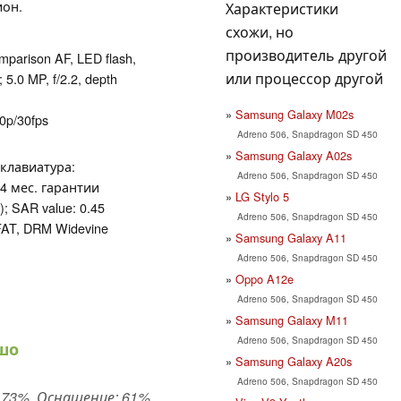
ион.
Характеристики
схожи, но
производитель другой
mparison AF, LED flash,
или процессор другой
5.0 MP, f/​2.2, depth
Samsung Galaxy M02s
p/​30fps
Adreno 506, Snapdragon SD 450
Samsung Galaxy A02s
 клавиатура:
Adreno 506, Snapdragon SD 450
 24 мес. гарантии
LG Stylo 5
; SAR value: 0.45
Adreno 506, Snapdragon SD 450
xFAT, DRM Widevine
Samsung Galaxy A11
Adreno 506, Snapdragon SD 450
Oppo A12e
Adreno 506, Snapdragon SD 450
Samsung Galaxy M11
Adreno 506, Snapdragon SD 450
шо
Samsung Galaxy A20s
Adreno 506, Snapdragon SD 450
73%, Оснащение: 61%,