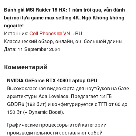
Đánh giá MSI Raider 18 HX: 1 năm trôi qua, vẫn đánh
bại mọi tựa game max setting 4K, Ngộ Không không
ngoại lệ!
Источник:
Cell Phones
VN→RU
Классический обзор, онлайн, оч. большой длины,
Дата: 11 September 2024
Комментарий
NVIDIA GeForce RTX 4080 Laptop GPU
:
Высококлассная видеокарта для ноутбуков на базе
архитектуры Ada Lovelace. Предлагает 12 ГБ
GDDR6 (192 бит) и конфигурируется с ТГП от 60 до
150 Вт (+ Dynamic Boost).
Графические процессоры этой категории
производительности составляют собой