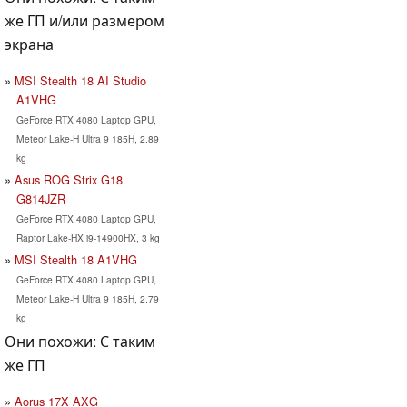
же ГП и/или размером
экрана
MSI Stealth 18 AI Studio
A1VHG
GeForce RTX 4080 Laptop GPU,
Meteor Lake-H Ultra 9 185H, 2.89
kg
Asus ROG Strix G18
G814JZR
GeForce RTX 4080 Laptop GPU,
Raptor Lake-HX i9-14900HX, 3 kg
MSI Stealth 18 A1VHG
GeForce RTX 4080 Laptop GPU,
Meteor Lake-H Ultra 9 185H, 2.79
kg
Они похожи: С таким
же ГП
Aorus 17X AXG