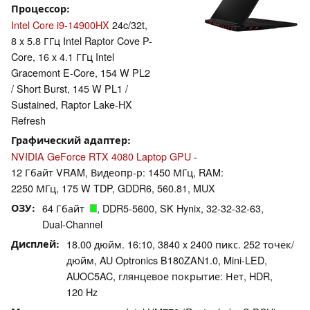
Процессор
Intel Core i9-14900HX
24c/32t,
8 x 5.8 ГГц Intel Raptor Cove P-
Core, 16 x 4.1 ГГц Intel
Gracemont E-Core, 154 W PL2
/ Short Burst, 145 W PL1 /
Sustained, Raptor Lake-HX
Refresh
Графический адаптер
NVIDIA GeForce RTX 4080 Laptop GPU
-
12 Гбайт VRAM, Видеопр-р: 1450 МГц, RAM:
2250 МГц, 175 W TDP, GDDR6, 560.81, MUX
ОЗУ
64 Гбайт
, DDR5-5600, SK Hynix, 32-32-32-63,
Dual-Channel
Дисплей
18.00 дюйм. 16:10, 3840 x 2400 пикс. 252 точек/
дюйм, AU Optronics B180ZAN1.0, Mini-LED,
AUOC5AC, глянцевое покрытие: Нет, HDR,
120 Hz