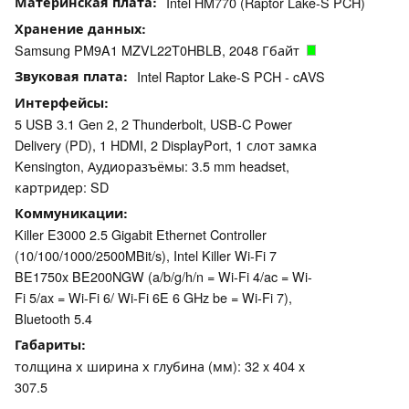
Материнская плата
Intel HM770 (Raptor Lake-S PCH)
Хранение данных
Samsung PM9A1 MZVL22T0HBLB, 2048 Гбайт
Звуковая плата
Intel Raptor Lake-S PCH - cAVS
Интерфейсы
5 USB 3.1 Gen 2, 2 Thunderbolt, USB-C Power
Delivery (PD), 1 HDMI, 2 DisplayPort, 1 слот замка
Kensington, Аудиоразъёмы: 3.5 mm headset,
картридер: SD
Коммуникации
Killer E3000 2.5 Gigabit Ethernet Controller
(10/100/1000/2500MBit/s), Intel Killer Wi-Fi 7
BE1750x BE200NGW (a/b/g/h/n = Wi-Fi 4/ac = Wi-
Fi 5/ax = Wi-Fi 6/ Wi-Fi 6E 6 GHz be = Wi-Fi 7),
Bluetooth 5.4
Габариты
толщина х ширина х глубина (мм): 32 x 404 x
307.5