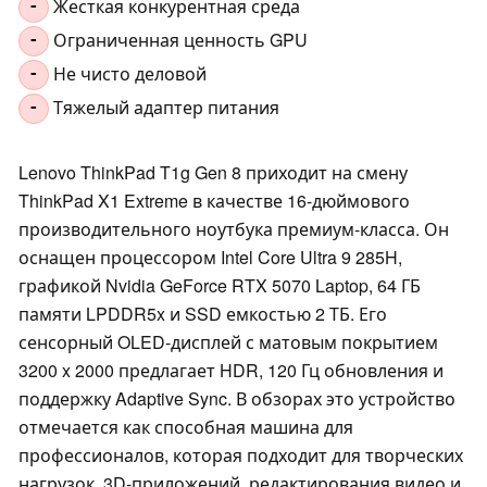
Жесткая конкурентная среда
-
Ограниченная ценность GPU
-
Не чисто деловой
-
Тяжелый адаптер питания
-
Lenovo ThinkPad T1g Gen 8 приходит на смену
ThinkPad X1 Extreme в качестве 16-дюймового
производительного ноутбука премиум-класса. Он
оснащен процессором Intel Core Ultra 9 285H,
графикой Nvidia GeForce RTX 5070 Laptop, 64 ГБ
памяти LPDDR5x и SSD емкостью 2 ТБ. Его
сенсорный OLED-дисплей с матовым покрытием
3200 x 2000 предлагает HDR, 120 Гц обновления и
поддержку Adaptive Sync. В обзорах это устройство
отмечается как способная машина для
профессионалов, которая подходит для творческих
нагрузок, 3D-приложений, редактирования видео и