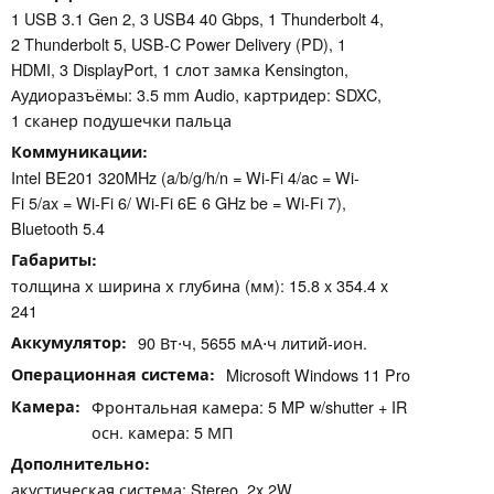
1 USB 3.1 Gen 2, 3 USB4 40 Gbps, 1 Thunderbolt 4,
2 Thunderbolt 5, USB-C Power Delivery (PD), 1
HDMI, 3 DisplayPort, 1 слот замка Kensington,
Аудиоразъёмы: 3.5 mm Audio, картридер: SDXC,
1 сканер подушечки пальца
Коммуникации
Intel BE201 320MHz (a/b/g/h/n = Wi-Fi 4/ac = Wi-
Fi 5/ax = Wi-Fi 6/ Wi-Fi 6E 6 GHz be = Wi-Fi 7),
Bluetooth 5.4
Габариты
толщина х ширина х глубина (мм): 15.8 x 354.4 x
241
Аккумулятор
90 Вт⋅ч, 5655 мА⋅ч литий-ион.
Операционная система
Microsoft Windows 11 Pro
Камера
Фронтальная камера: 5 MP w/shutter + IR
осн. камера: 5 МП
Дополнительно
акустическая система: Stereo, 2x 2W,