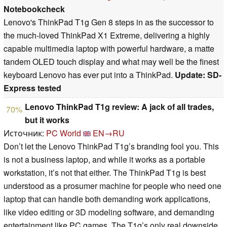
Notebookcheck
Lenovo's ThinkPad T1g Gen 8 steps in as the successor to
the much-loved ThinkPad X1 Extreme, delivering a highly
capable multimedia laptop with powerful hardware, a matte
tandem OLED touch display and what may well be the finest
keyboard Lenovo has ever put into a ThinkPad.
Update: SD-
Express tested
Lenovo ThinkPad T1g review: A jack of all trades,
70%
but it works
Источник:
PC World
EN→RU
Don’t let the Lenovo ThinkPad T1g’s branding fool you. This
is not a business laptop, and while it works as a portable
workstation, it’s not that either. The ThinkPad T1g is best
understood as a prosumer machine for people who need one
laptop that can handle both demanding work applications,
like video editing or 3D modeling software, and demanding
entertainment like PC games. The T1g’s only real downside