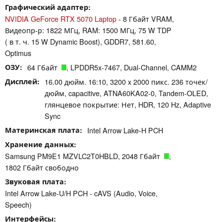
Графический адаптер
NVIDIA GeForce RTX 5070 Laptop
- 8 Гбайт VRAM,
Видеопр-р: 1822 МГц, RAM: 1500 МГц, 75 W TDP
( в т. ч. 15 W Dynamic Boost), GDDR7, 581.60,
Optimus
ОЗУ
64 Гбайт
, LPDDR5x-7467, Dual-Channel, CAMM2
Дисплей
16.00 дюйм. 16:10, 3200 x 2000 пикс. 236 точек/
дюйм, capacitive, ATNA60KA02-0, Tandem-OLED,
глянцевое покрытие: Нет, HDR, 120 Hz, Adaptive
Sync
Материнская плата
Intel Arrow Lake-H PCH
Хранение данных
Samsung PM9E1 MZVLC2T0HBLD, 2048 Гбайт
,
1802 Гбайт свободно
Звуковая плата
Intel Arrow Lake-U/H PCH - cAVS (Audio, Voice,
Speech)
Интерфейсы