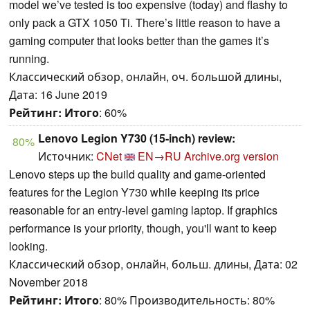
model we’ve tested is too expensive (today) and flashy to
only pack a GTX 1050 Ti. There’s little reason to have a
gaming computer that looks better than the games it’s
running.
Классический обзор, онлайн, оч. большой длины,
Дата: 16 June 2019
Рейтинг:
Итого
: 60%
Lenovo Legion Y730 (15-inch) review:
80%
Источник:
CNet
EN→RU
Archive.org version
Lenovo steps up the build quality and game-oriented
features for the Legion Y730 while keeping its price
reasonable for an entry-level gaming laptop. If graphics
performance is your priority, though, you'll want to keep
looking.
Классический обзор, онлайн, больш. длины, Дата: 02
November 2018
Рейтинг:
Итого
: 80% Производительность: 80%