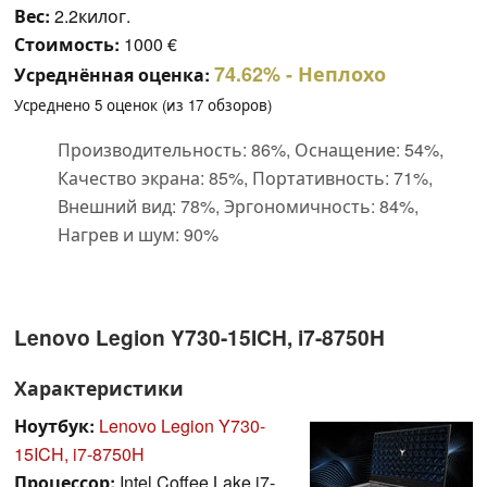
Вес:
2.2килог.
Стоимость:
1000 €
74.62%
- Неплохо
Усреднённая оценка:
Усреднено
5
оценок (из
17
обзоров)
Производительность: 86%, Оснащение: 54%,
Качество экрана: 85%, Портативность: 71%,
Внешний вид: 78%, Эргономичность: 84%,
Нагрев и шум: 90%
Lenovo Legion Y730-15ICH, i7-8750H
Характеристики
Ноутбук:
Lenovo Legion Y730-
15ICH, i7-8750H
Процессор:
Intel Coffee Lake i7-