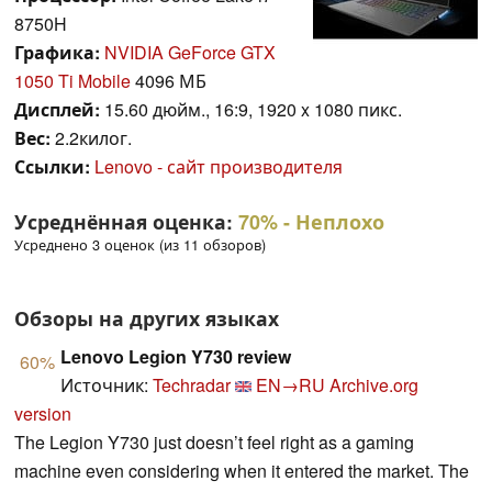
8750H
Графика:
NVIDIA GeForce GTX
1050 Ti Mobile
4096 МБ
Дисплей:
15.60 дюйм., 16:9, 1920 x 1080 пикс.
Вес:
2.2килог.
Ссылки:
Lenovo - сайт производителя
Усреднённая оценка:
70%
- Неплохо
Усреднено 3 оценок (из 11 обзоров)
Обзоры на других языках
Lenovo Legion Y730 review
60%
Источник:
Techradar
EN→RU
Archive.org
version
The Legion Y730 just doesn’t feel right as a gaming
machine even considering when it entered the market. The