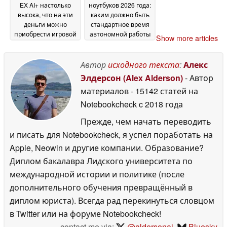
EX AI+ настолько
ноутбуков 2026 года:
высока, что на эти
каким должно быть
деньги можно
стандартное время
приобрести игровой
автономной работы
Show more articles
ноутбук с
сегодня
16 June 2026
видеокартой RTX
5060 и ещё
Автор
исходного текста
:
Алекс
останется
Элдерсон (Alex Alderson)
- Автор
достаточно средств
материалов
- 15142 статей на
на портативную
игровую консоль
Notebookcheck
c 2018 года
17
June 2026
Прежде, чем начать переводить
и писать для Notebookcheck, я успел поработать на
Apple, Neowin и другие компании. Образование?
Диплом бакалавра Лидского университета по
международной истории и политике (после
дополнительного обучения превращённый в
диплом юриста). Всегда рад перекинуться словцом
в Twitter или на форуме Notebookcheck!
contact me via:
@aldersonaj
,
Bluesky