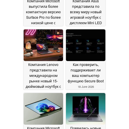
Компания Microsoft
Компания Asus
выпустила более
представила по
компактную версию
всему миру новый
Surface Pro по более
игровой ноутбук с
низкой цене с
дисплеем Mini LED
дисплеем с частотой
яркостью 1 600 нит и
обновления 90 Гц
графическим
24
процессором
June 2026
мощностью 175 Вт
19
June 2026
Компания Lenovo
Как проверить,
представила на
поддерживает ли
международном
ваш компьютер
рынке новый 15-
функцию Secure Boot
дюймовый ноутбук с
18 June 2026
48 ГБ видеопамяти и
OLED-дисплеем с
частотой
обновления 165 Гц
19
June 2026
Компания Microsoft
Появились новые