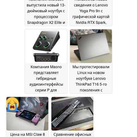
выпустила новый 13-
сведения о Lenovo
дюймовый ноутбук с
Yoga Pro 9n с
процессором
графической картой
Snapdragon X2 Elite и
Nvidia RTX Spark,
64 ГБ оперативной
OLED-дисплеем и
памяти
тактильным
17 June 2026
трекпадом
17 June 2026
Компания Maono
Мы протестировали
представляет
Linux на новом
гибридные
ноутбуке Lenovo
аудиоинтерфейсы
ThinkPad T16 5-го
серии P для
поколения с
творческих людей,
процессором AMD
17
музыкантов и
June 2026
подкастеров
17 June
2026
Цена на MSI Claw 8
Сравнение офисных