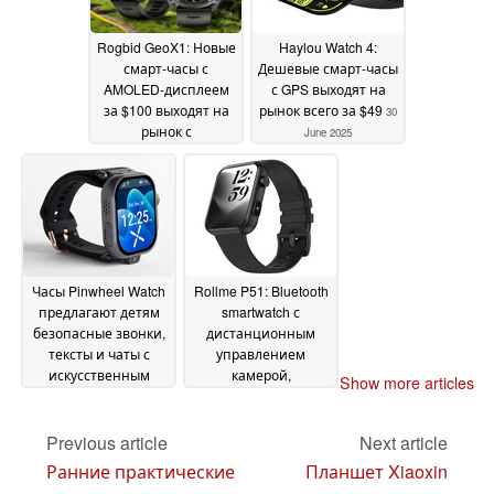
Rogbid GeoX1: Новые
Haylou Watch 4:
смарт-часы с
Дешевые смарт-часы
AMOLED-дисплеем
с GPS выходят на
за $100 выходят на
рынок всего за $49
30
рынок с
June 2025
автономными
картами и 100-
дневным режимом
работы от
аккумулятора
03 July
2025
Часы Pinwheel Watch
Rollme P51: Bluetooth
предлагают детям
smartwatch с
безопасные звонки,
дистанционным
тексты и чаты с
управлением
искусственным
камерой,
Show more articles
интеллектом
телефонией,
27 June
мониторингом
2025
сердечного ритма и
Previous article
Next article
многим другим всего
Ранние практические
Планшет Xiaoxin
за $39
16 June 2025