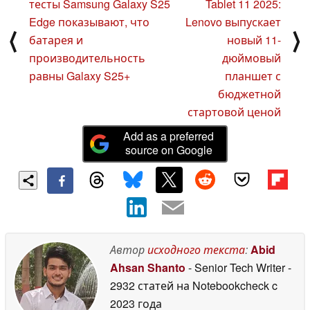
тесты Samsung Galaxy S25
Tablet 11 2025:
Edge показывают, что
Lenovo выпускает
⟨
⟩
батарея и
новый 11-
производительность
дюймовый
равны Galaxy S25+
планшет с
бюджетной
стартовой ценой
Add as a preferred
source on Google
Автор
исходного текста
:
Abid
Ahsan Shanto
- Senior Tech Writer
-
2932 статей на Notebookcheck
c
2023 года