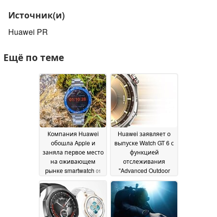
Источник(и)
Huawei PR
Ещё по теме
Компания Huawei
Huawei заявляет о
обошла Apple и
выпуске Watch GT 6 с
заняла первое место
функцией
на оживающем
отслеживания
рынке smartwatch
"Advanced Outdoor
01
Sports"
September 2025
26 August 2025