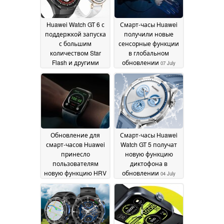
Huawei Watch GT 6 с
Смарт-часы Huawei
поддержкой запуска
получили новые
с большим
сенсорные функции
количеством Star
в глобальном
Flash и другими
обновлении
07 July
цветами
22 July 2025
2025
Обновление для
Смарт-часы Huawei
смарт-часов Huawei
Watch GT 5 получат
принесло
новую функцию
пользователям
диктофона в
новую функцию HRV
обновлении
04 July
04 July 2025
2025