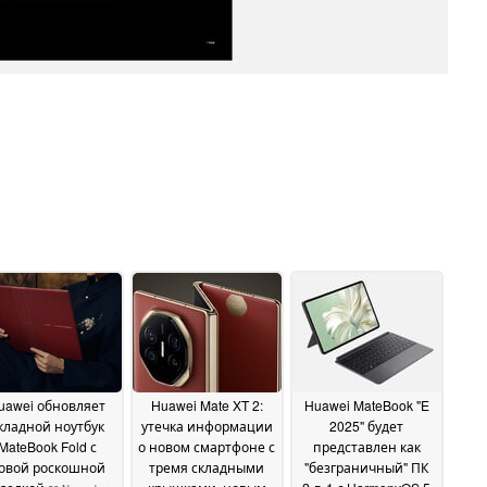
uawei обновляет
Huawei Mate XT 2:
Huawei MateBook "E
кладной ноутбук
утечка информации
2025" будет
MateBook Fold с
о новом смартфоне с
представлен как
овой роскошной
тремя складными
"безграничный" ПК