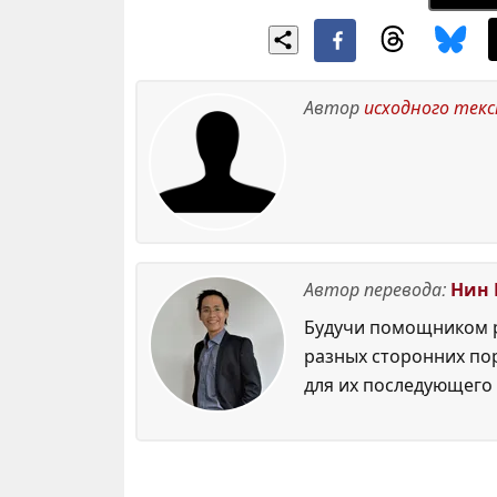
Автор
исходного тек
Автор перевода:
Нин 
Будучи помощником р
разных сторонних по
для их последующего 