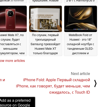
тделкой
крышками, новым
2-в-1 с HarmonyOS 5
26 November
чипом 5G и
2025
12 July 2025
обновленными
камерами, по слухам
18 July 2025
awei Mate X7, по
По слухам, первый
MateBook Fold от
слухам, будет
трехъядерный
Huawei - это 18''
поставляться с
Samsung превзойдет
складной ноутбук с
меньшим
Huawei Mate XT
тандемным OLED-
кумулятором, чем
только благодаря
дисплеем и
ate 80
выпуску Qualcomm
HarmonyOS 5
26 June 2025
19 May
ow more articles
Snapdragon
26 June 2025
2025
Next article
m и
iPhone Fold: Apple Первый складной
⟩
iPhone, как говорят, будет меньше, чем
ожидалось, с Touch ID
Add as a preferred
source on Google