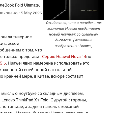
Book Fold Ultimate.
ликовано
15 May 2025
Ожидается, что в понедельник
компания Huawei представит
новый ноутбук со складным
ковала тизерное
дисплеем. (Источник
китайской
изображения: Huawei)
ообщением о том, что
не только представит
Серию Huawei Nova 14
но
S 5
. Huawei явно намерена использовать это
можностей своей новой настольной
о крайней мере, в Китае, вскоре составит
 мысль о ноутбуке со складным дисплеем,
 Lenovo ThinkPad X1 Fold. С другой стороны,
ьно тоньше, а задняя панель с кожаной
тность. Неясно, будет ли Huawei включать в