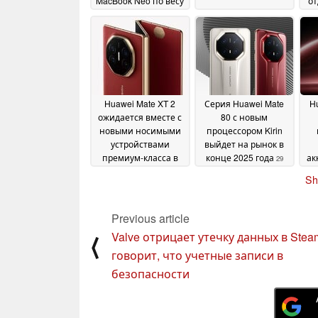
MacBook Neo по весу
о
29 July 2026
Huawei Mate XT 2
Серия Huawei Mate
Hu
ожидается вместе с
80 с новым
новыми носимыми
процессором Kirin
устройствами
выйдет на рынок в
премиум-класса в
конце 2025 года
ак
29
конце 2024 года
M
30
June 2025
Sh
June 2025
Previous article
Valve отрицает утечку данных в Stea
⟨
говорит, что учетные записи в
безопасности