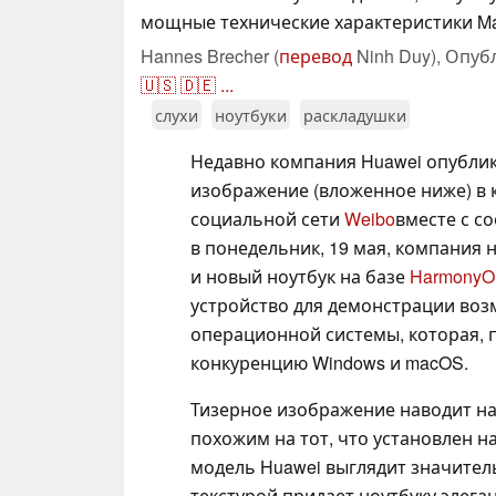
мощные технические характеристики Mate
Hannes Brecher (
перевод
Ninh Duy),
Опуб
🇺🇸
🇩🇪
...
слухи
ноутбуки
раскладушки
Недавно компания Huawei опубли
изображение (вложенное ниже) в 
социальной сети
Weibo
вместе с с
в понедельник, 19 мая, компания 
и новый ноутбук на базе
HarmonyO
устройство для демонстрации воз
операционной системы, которая, п
конкуренцию Windows и macOS.
Тизерное изображение наводит на
похожим на тот, что установлен на
модель Huawei выглядит значител
текстурой придает ноутбуку элеган