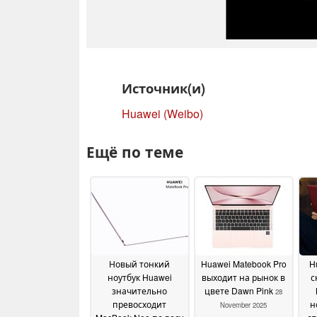
Источник(и)
Huawei (Weibo)
Ещё по теме
Новый тонкий
Huawei Matebook Pro
H
ноутбук Huawei
выходит на рынок в
с
значительно
цвете Dawn Pink
28
превосходит
н
November 2025