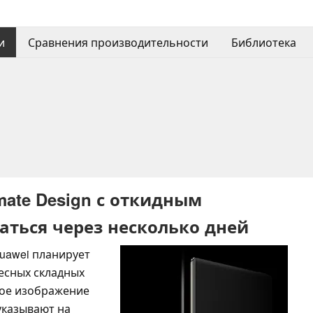
и
Сравнения производительности
Библиотека
imate Design с откидным
аться через несколько дней
uawei планирует
есных складных
ное изображение
 указывают на