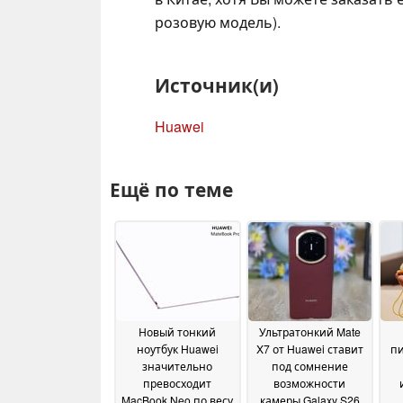
розовую модель).
Источник(и)
Huawei
Ещё по теме
Новый тонкий
Ультратонкий Mate
ноутбук Huawei
X7 от Huawei ставит
пи
значительно
под сомнение
превосходит
возможности
MacBook Neo по весу
камеры Galaxy S26