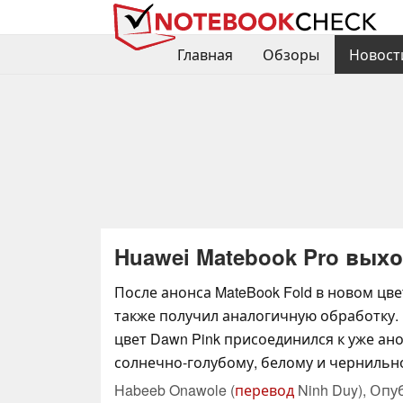
Главная
Обзоры
Новост
Huawei Matebook Pro вых
После анонса MateBook Fold в новом цве
также получил аналогичную обработку
цвет Dawn Pink присоединился к уже а
солнечно-голубому, белому и чернильн
Habeeb Onawole (
перевод
Ninh Duy),
Опу