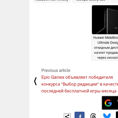
Ultra
29 July 2026
16 March 2026
с
б
Huawei MateBoo
Ultimate Desi
откидным дис
начнет продав
через нескол
дней
15 May 2
Previous article
Epic Games объявляет победителя
⟨
конкурса "Выбор редакции" в качест
последней бесплатной игры месяца