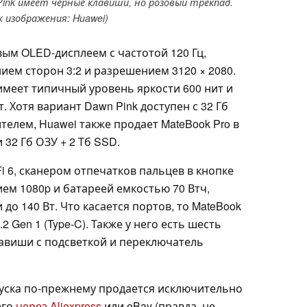
Pink имеет черные клавиши, но розовый трекпад.
 изображения: Huawei)
ым OLED-дисплеем с частотой 120 Гц,
ем сторон 3:2 и разрешением 3120 × 2080.
имеет типичный уровень яркости 600 нит и
. Хотя вариант Dawn Pink доступен с 32 Гб
телем, Huawei также продает MateBook Pro в
 32 Гб ОЗУ + 2 Тб SSD.
-Fi 6, сканером отпечатков пальцев в кнопке
ем 1080p и батареей емкостью 70 Втч,
до 140 Вт. Что касается портов, то MateBook
 Gen 1 (Type-C). Также у него есть шесть
авиши с подсветкой и переключатель
ыпуска по-прежнему продается исключительно
его
через Aliexpress
или eBay (правда, не