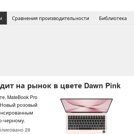
и
Сравнения производительности
Библиотека
одит на рынок в цвете Dawn Pink
те, MateBook Pro
. Новый розовый
нонсированным
о-черному.
бликовано
28