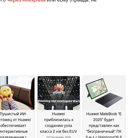
Пушистый ИИ-
Huawei
Huawei MateBook "E
томец от Huawei
приблизилась к
2025" будет
обеспечивает
созданию узла
представлен как
интерактивные
класса 2 нм без EUV
"безграничный" ПК
развлечения с
2-в-1 с HarmonyOS 5
02 December 2025