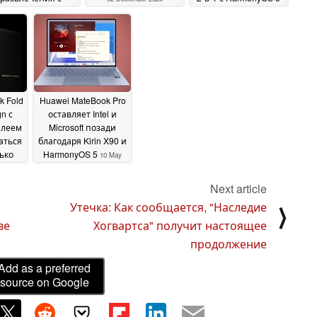
помощью
12 July 2025
пециального чат-
ота
02 December 2025
k Fold
Huawei MateBook Pro
gn с
оставляет Intel и
плеем
Microsoft позади
аться
благодаря Kirin X90 и
ько
HarmonyOS 5
10 May
025
2025
Next article
Утечка: Как сообщается, "Наследие
⟩
ве
Хогвартса" получит настоящее
продолжение
Add as a preferred
source on Google