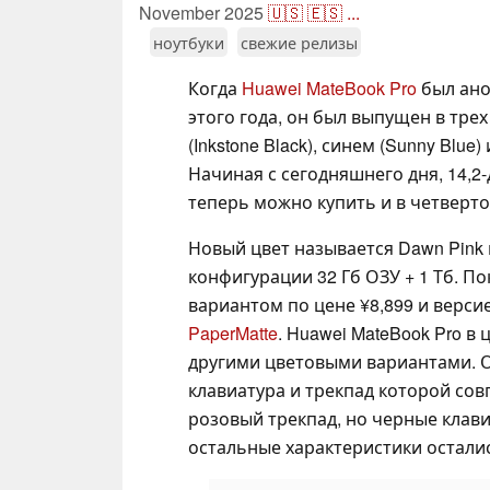
November 2025
🇺🇸
🇪🇸
...
ноутбуки
свежие релизы
Когда
Huawei MateBook Pro
был ано
этого года, он был выпущен в трех
(Inkstone Black), синем (Sunny Blue) 
Начиная с сегодняшнего дня, 14,
теперь можно купить и в четверт
Новый цвет называется Dawn Pink
конфигурации 32 Гб ОЗУ + 1 Тб. П
вариантом по цене ¥8,899 и версие
PaperMatte
. Huawei MateBook Pro в
другими цветовыми вариантами. Од
клавиатура и трекпад которой сов
розовый трекпад, но черные клави
остальные характеристики остали