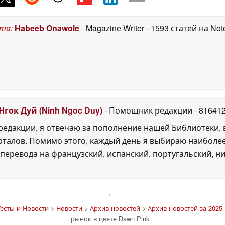
ста
:
Habeeb Onawole
- Magazine Writer
- 1593 статей на No
Нгок Дуй (Ninh Ngoc Duy)
- Помощник редакции
- 81641
едакции, я отвечаю за пополнение нашей Библиотеки, 
рталов. Помимо этого, каждый день я выбираю наиболе
перевода на французский, испанский, португальский, ни
'
есты и Новости
>
Новости
>
Архив новостей
>
Архив новостей за 2025 
рынок в цвете Dawn Pink