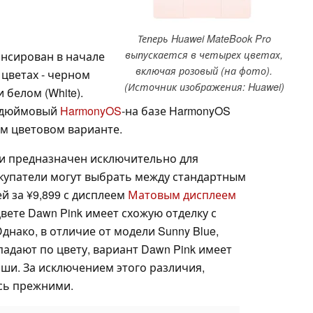
Теперь Huawei MateBook Pro
выпускается в четырех цветах,
нсирован в начале
включая розовый (на фото).
 цветах - черном
(Источник изображения: Huawei)
и белом (White).
2-дюймовый
HarmonyOS
-на базе HarmonyOS
ом цветовом варианте.
 и предназначен исключительно для
окупатели могут выбрать между стандартным
й за ¥9,899 с дисплеем
Матовым дисплеем
 цвете Dawn Pink имеет схожую отделку с
нако, в отличие от модели Sunny Blue,
падают по цвету, вариант Dawn Pink имеет
ши. За исключением этого различия,
сь прежними.