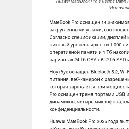
Huawei MateBook Pro в цвете Dawn 
(Источник
MateBook Pro оснащен 14,2-дюймов
закругленными углами, соотношени
Согласно спецификации, дисплей 
пиковый уровень яркости 1 000 нит
оперативной памяти и 1 Тб накопи
вариантах 24 Гб ОЗУ + 512 Гб SSD и
Ноутбук оснащен Bluetooth 5.2, Wi
питания, веб-камерой с разрешени
которая заряжается при мощности 
Pro оснащен тремя портами USB 3.2
динамиков, четыре микрофона, кл
конфиденциальности.
Huawei MateBook Pro 2025 года в
в Китае, хотя Вы можете заказать 