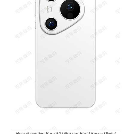
Новый рендер Pura 80 Ultra от Fixed Focus Digital