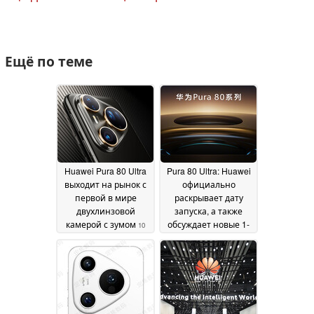
Ещё по теме
Huawei Pura 80 Ultra
Pura 80 Ultra: Huawei
выходит на рынок с
официально
первой в мире
раскрывает дату
двухлинзовой
запуска, а также
камерой с зумом
обсуждает новые 1-
10
дюймовые SmartSens
July 2025
и "двухфокусные"
телекамеры
04 June
2025