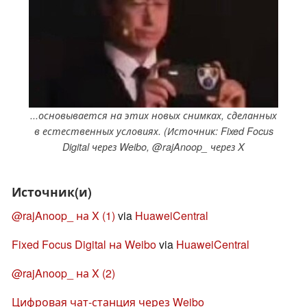
...основывается на этих новых снимках, сделанных
в естественных условиях. (Источник: Fixed Focus
Digital через Weibo, @rajAnoop_ через X
Источник(и)
@rajAnoop_ на X (1)
via
HuaweiCentral
Fixed Focus Digital на Weibo
via
HuaweiCentral
@rajAnoop_ на X (2)
Цифровая чат-станция через Weibo