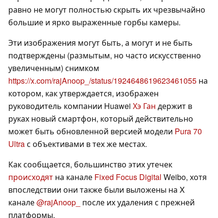
равно не могут полностью скрыть их чрезвычайно
большие и ярко выраженные горбы камеры.
Эти изображения могут быть, а могут и не быть
подтверждены (размытым, но часто искусственно
увеличенным) снимком
https://x.com/rajAnoop_/status/1924648619623461055
на
котором, как утверждается, изображен
руководитель компании Huawei
Хэ Ган
держит в
руках новый смартфон, который действительно
может быть обновленной версией модели
Pura 70
Ultra
с объективами в тех же местах.
Как сообщается, большинство этих утечек
происходят
на канале
Fixed Focus Digital
Weibo, хотя
впоследствии они также были выложены на X
канале
@rajAnoop_
после их удаления с прежней
платформы.