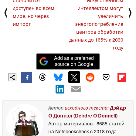
становится
искусственным
доступен во всем
интеллектом могут
⟨
⟩
мире, но через
увеличить
импорт
энергопотребление
центров обработки
данных до 165% к 2030
году
Add as a preferred
source on Google
Автор
исходного текста
:
Дэйдр
О Доннэл (Deirdre O Donnell)
-
Автор материалов
- 8685 статей
на Notebookcheck
c 2018 года