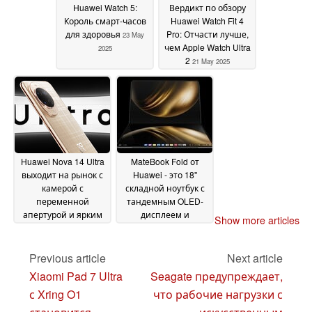
Huawei Watch 5:
Вердикт по обзору
Король смарт-часов
Huawei Watch Fit 4
для здоровья
Pro: Отчасти лучше,
23 May
чем Apple Watch Ultra
2025
2
21 May 2025
Huawei Nova 14 Ultra
MateBook Fold от
выходит на рынок с
Huawei - это 18''
камерой с
складной ноутбук с
переменной
тандемным OLED-
апертурой и ярким
дисплеем и
Show more articles
экраном
HarmonyOS 5
19 May 2025
19 May
2025
Previous article
Next article
Xiaomi Pad 7 Ultra
Seagate предупреждает,
с Xring O1
что рабочие нагрузки с