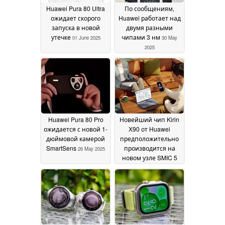
Huawei Pura 80 Ultra
По сообщениям,
ожидает скорого
Huawei работает над
запуска в новой
двумя разными
утечке
чипами 3 нм
01 June 2025
30 May
2025
Huawei Pura 80 Pro
Новейший чип Kirin
ожидается с новой 1-
X90 от Huawei
дюймовой камерой
предположительно
SmartSens
производится на
26 May 2025
новом узле SMIC 5
нм
26 May 2025