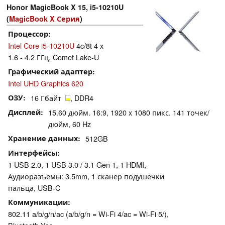
Honor MagicBook X 15, i5-10210U
(
MagicBook X Серия
)
Процессор
Intel Core i5-10210U
4c/8t 4 x
1.6 - 4.2 ГГц, Comet Lake-U
Графический адаптер
Intel UHD Graphics 620
ОЗУ
16 Гбайт
, DDR4
Дисплей
15.60 дюйм. 16:9, 1920 x 1080 пикс. 141 точек/
дюйм, 60 Hz
Хранение данных
512GB
Интерфейсы
1 USB 2.0, 1 USB 3.0 / 3.1 Gen 1, 1 HDMI,
Аудиоразъёмы: 3.5mm, 1 сканер подушечки
пальца, USB-C
Коммуникации
802.11 a/b/g/n/ac (a/b/g/n = Wi-Fi 4/ac = Wi-Fi 5/),