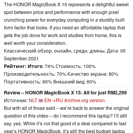
The HONOR MagicBook X 15 represents a delightful sweet
spot between price and performance with enough pixel
crunching power for everyday computing in a sturdily built
form factor that looks. If you need an affordable laptop that
gets the job done for work and studies from home, this is
well worth your consideration.
Классический обзор, онлайн, средн. длины, Дата: 05
September 2021
Рейтинг:
Итого
: 74% Стоимость: 100%
Производительность: 70% Качество экрана: 80%
Портативность: 60% Внешний вид: 60%
Review – HONOR MagicBook X 15: All for just RM2,299
Источник:
NLT
EN→RU
Archive.org version
But with all of those said – we’re back to answer the original
question of this video – do I recommend this laptop? I’ll still
say, yes. While it’s not that good of a deal compared to last
year’s HONOR MagicBook, it’s still the best budget laptop