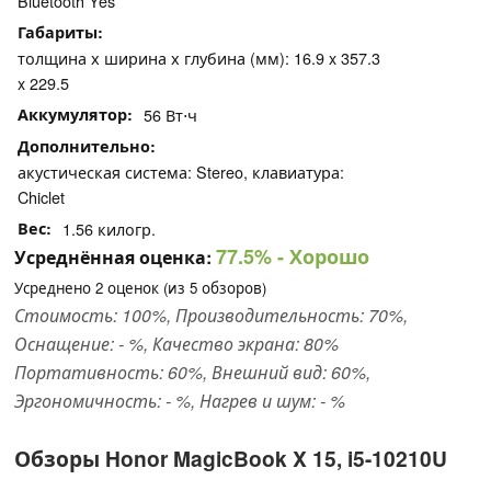
Bluetooth Yes
Габариты
толщина х ширина х глубина (мм): 16.9 x 357.3
x 229.5
Аккумулятор
56 Вт⋅ч
Дополнительно
акустическая система: Stereo, клавиатура:
Chiclet
Вес
1.56 килогр.
77.5%
- Хорошо
Усреднённая оценка:
Усреднено
2
оценок (из
5
обзоров)
Стоимость: 100%, Производительность: 70%,
Оснащение: - %, Качество экрана: 80%
Портативность: 60%, Внешний вид: 60%,
Эргономичность: - %, Нагрев и шум: - %
Обзоры Honor MagicBook X 15, i5-10210U