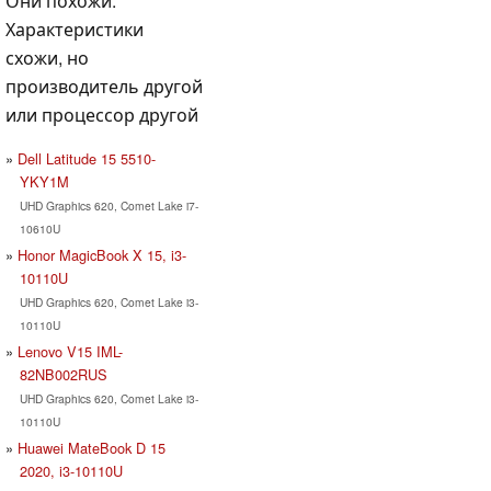
Они похожи:
Характеристики
схожи, но
производитель другой
или процессор другой
Dell Latitude 15 5510-
YKY1M
UHD Graphics 620, Comet Lake i7-
10610U
Honor MagicBook X 15, i3-
10110U
UHD Graphics 620, Comet Lake i3-
10110U
Lenovo V15 IML-
82NB002RUS
UHD Graphics 620, Comet Lake i3-
10110U
Huawei MateBook D 15
2020, i3-10110U