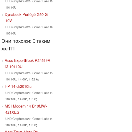
UHD Graphics 620, Comet Lake i3-
10110U
Dynabook Portégé X50-G-
10V
UHD Graphics 620, Comet Lake i7-
10510U
Они похожи: С таким
же ГП
Asus ExpertBook P2451FA,
i3-10110U
UHD Graphics 620, Comet Lake i3-
10110U, 14.00", 1.52 kg
HP 14-ck2010tu
UHD Graphics 620, Comet Lake i5-
10210U, 14.00", 1.5 kg
MSI Modern 14 B10MW-
421XES
UHD Graphics 620, Comet Lake i5-
10210U, 14.00", 1.3 kg
Acer TravelMate P6