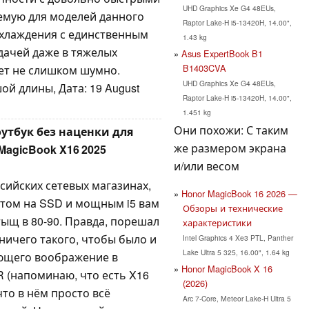
UHD Graphics Xe G4 48EUs,
емую для моделей данного
Raptor Lake-H i5-13420H, 14.00",
охлаждения с единственным
1.43 kg
дачей даже в тяжелых
Asus ExpertBook B1
B1403CVA
ает не слишком шумно.
UHD Graphics Xe G4 48EUs,
ой длины, Дата: 19 August
Raptor Lake-H i5-13420H, 14.00",
1.451 kg
Они похожи: С таким
тбук без наценки для
же размером экрана
agicBook X16 2025
и/или весом
сийских сетевых магазинах,
Honor MagicBook 16 2026 —
йтом на SSD и мощным i5 вам
Обзоры и технические
ыщ в 80-90. Правда, порешал
характеристики
 ничего такого, чтобы было и
Intel Graphics 4 Xe3 PTL, Panther
Lake Ultra 5 325, 16.00", 1.64 kg
ающего воображение в
Honor MagicBook X 16
 (напоминаю, что есть X16
(2026)
 что в нём просто всё
Arc 7-Core, Meteor Lake-H Ultra 5