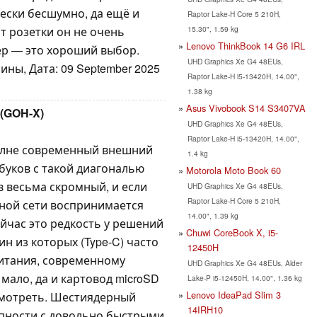
ески бесшумно, да ещё и
Raptor Lake-H Core 5 210H,
15.30", 1.59 kg
т розетки он не очень
Lenovo ThinkBook 14 G6 IRL
ер — это хороший выбор.
UHD Graphics Xe G4 48EUs,
ины, Дата: 09 September 2025
Raptor Lake-H i5-13420H, 14.00",
1.38 kg
Asus Vivobook S14 S3407VA
(GOH-X)
UHD Graphics Xe G4 48EUs,
Raptor Lake-H i5-13420H, 14.00",
полне современный внешний
1.4 kg
тбуков с такой диагональю
Motorola Moto Book 60
 весьма скромный, и если
UHD Graphics Xe G4 48EUs,
Raptor Lake-H Core 5 210H,
дной сети воспринимается
14.00", 1.39 kg
ейчас это редкость у решений
Chuwi CoreBook X, i5-
ин из которых (Type-C) часто
12450H
питания, современному
UHD Graphics Xe G4 48EUs, Alder
мало, да и картовод microSD
Lake-P i5-12450H, 14.00", 1.36 kg
Lenovo IdeaPad Slim 3
смотреть. Шестиядерный
14IRH10
упности с довольно быстрыми