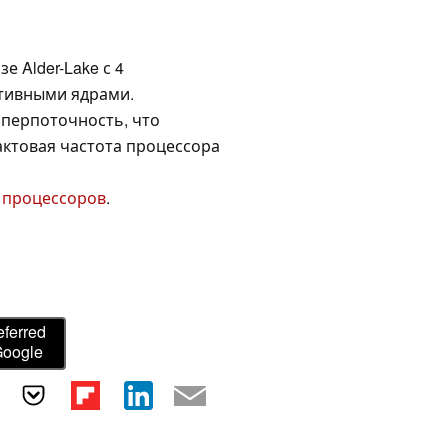
е Alder-Lake с 4
тивными ядрами.
перпоточность, что
актовая частота процессора
 процессоров
.
eferred
Google