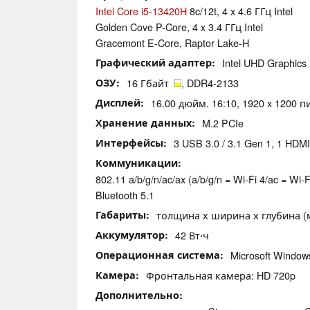
Intel Core i5-13420H
8c/12t, 4 x 4.6 ГГц Intel
Golden Cove P-Core, 4 x 3.4 ГГц Intel
Gracemont E-Core, Raptor Lake-H
Графический адаптер
Intel UHD Graphic
ОЗУ
16 Гбайт
, DDR4-2133
Дисплей
16.00 дюйм. 16:10, 1920 x 1200 п
Хранение данных
M.2 PCIe
Интерфейсы
3 USB 3.0 / 3.1 Gen 1, 1 HD
Коммуникации
802.11 a/b/g/n/ac/ax (a/b/g/n = Wi-Fi 4/ac = Wi-Fi
Bluetooth 5.1
Габариты
толщина х ширина х глубина (мм
Аккумулятор
42 Вт⋅ч
Операционная система
Microsoft Windo
Камера
Фронтальная камера: HD 720p
Дополнительно