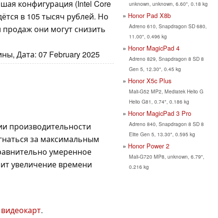
аршая конфигурация (Intel Core
unknown, unknown, 6.60", 0.18 kg
Honor Pad X8b
йдётся в 105 тысяч рублей. Но
Adreno 610, Snapdragon SD 680,
ли продаж они могут снизить
11.00", 0.496 kg
Honor MagicPad 4
ы, Дата: 07 February 2025
Adreno 829, Snapdragon 8 SD 8
Gen 5, 12.30", 0.45 kg
Honor X5c Plus
Mali-G52 MP2, Mediatek Helio G
Helio G81, 0.74", 0.186 kg
Honor MagicPad 3 Pro
Adreno 840, Snapdragon 8 SD 8
ии производительности
Elite Gen 5, 13.30", 0.595 kg
 гнаться за максимальным
Honor Power 2
Сравнительно умеренное
Mali-G720 MP8, unknown, 6.79",
чит увеличение времени
0.216 kg
 видеокарт
.