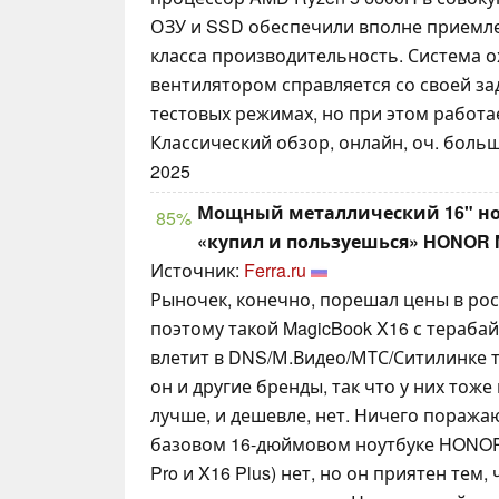
ОЗУ и SSD обеспечили вполне приемл
класса производительность. Система 
вентилятором справляется со своей за
тестовых режимах, но при этом работ
Классический обзор, онлайн, оч. больш
2025
Мощный металлический 16" ноу
85%
«купил и пользуешься» HONOR M
Источник:
Ferra.ru
Рыночек, конечно, порешал цены в рос
поэтому такой MagicBook X16 с тераба
влетит в DNS/М.Видео/МТС/Ситилинке т
он и другие бренды, так что у них тоже
лучше, и дешевле, нет. Ничего пораж
базовом 16-дюймовом ноутбуке HONOR
Pro и X16 Plus) нет, но он приятен тем,