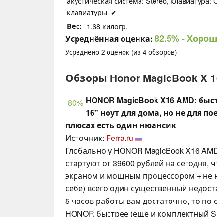
акустическая система: Stereo, клавиатура: C
клавиатуры: ✔
Вес
1.68 килогр.
82.5%
- Хорош
Усреднённая оценка:
Усреднено
2
оценок (из
4
обзоров)
Обзоры Honor MagicBook X 16
HONOR MagicBook X16 AMD: быс
80%
16" ноут для дома, но не для п
плюсах есть один нюансик
Источник:
Ferra.ru
Глобально у HONOR MagicBook X16 AMD 
стартуют от 39600 рублей на сегодня, ч
экраном и мощным процессором + не 
себе) всего один существенный недост
5 часов работы вам достаточно, то по
HONOR быстрее (ещё и комплектный S