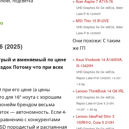
hiclet, подсветка
Acer Aspire 7 A715-76
UHD Graphics Xe G4 48EUs, Alder
Lake-P i5-12450H
MSI Thin 15 B12VE
о
UHD Graphics Xe G4 48EUs, Alder
Lake-P i5-12450H
Они похожи: С таким
 (2025)
же ГП
трый и вменяемый по цене
Asus Vivobook 14 A1405VA,
i5-13420H
оездок Потому что при всех
UHD Graphics Xe G4 48EUs,
Raptor Lake-H i5-13420H, 14.00",
1.6 kg
при его цене (а цены
Lenovo ThinkBook 14 G8 IRL
то для 16" ноута с хорошим
UHD Graphics Xe G4 48EUs,
Raptor Lake-H Core 5 210H,
нонейм брендом весьма
14.00", 1.36 kg
аток — автономность. Если 4-
Lenovo IdeaPad Slim 3
 сравнению с конкурентами
15IRH10, Core 5 210H
SD породистый и распаянная
UHD Graphics Xe G4 48EUs,