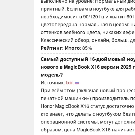
выполнено на уровне: Нормальный дис
приятный. Если вам в ноутбуке для ра
необходимосит в 90/120 Гц и хватит 60 Г
цветопередача нормальная в целом: н
оттенков зелёного цвета, никаких деф
Классический обзор, онлайн, больш. дли
Рейтинг:
Итого
: 85%
Самый доступный 16-дюймовый ноут
нового в MagicBook X16 версии 2025 
модель?
Источник:
Ixbt
При всём этом (включая новый процес
печатной машинки») производитель по
Honor MagicBook X16 статус достаточно 
кто знает, что делать с ноутбуком без
операционной системы, могут дополни
образом, цена MagicBook X16 начинается