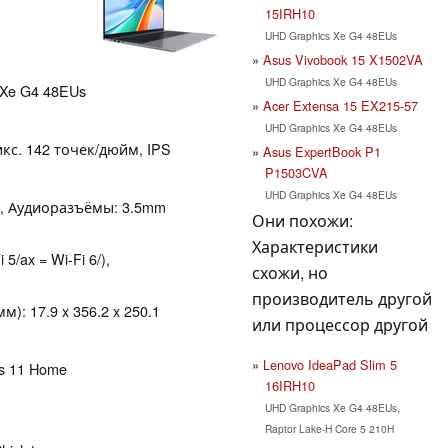
15IRH10
UHD Graphics Xe G4 48EUs
Asus Vivobook 15 X1502VA
UHD Graphics Xe G4 48EUs
s Xe G4 48EUs
Acer Extensa 15 EX215-57
UHD Graphics Xe G4 48EUs
икс. 142 точек/дюйм, IPS
Asus ExpertBook P1
P1503CVA
UHD Graphics Xe G4 48EUs
MI, Аудиоразъёмы: 3.5mm
Они похожи:
Характеристики
 5/ax = Wi-Fi 6/),
схожи, но
производитель другой
): 17.9 x 356.2 x 250.1
или процессор другой
Lenovo IdeaPad Slim 5
ws 11 Home
16IRH10
UHD Graphics Xe G4 48EUs,
Raptor Lake-H Core 5 210H