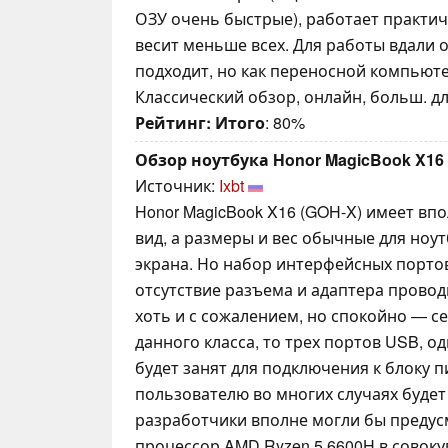
ОЗУ очень быстрые), работает практич
весит меньше всех. Для работы вдали о
подходит, но как переносной компьют
Классический обзор, онлайн, больш. дл
Рейтинг:
Итого
: 80%
Обзор ноутбука Honor MagicBook X16 
Источник:
Ixbt
Honor MagicBook X16 (GOH-X) имеет в
вид, а размеры и вес обычные для ноу
экрана. Но набор интерфейсных портов
отсутствие разъема и адаптера прово
хоть и с сожалением, но спокойно — с
данного класса, то трех портов USB, од
будет занят для подключения к блоку 
пользователю во многих случаях будет 
разработчики вполне могли бы преду
процессор AMD Ryzen 5 6600H в совок