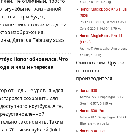
плей. Не отличный, просто
125H, 16.00", 1.75 kg
боты/учёбы нет жизненной
Honor MagicBook X16 Plus
2025
ц, то и норм будет,
Iris Xe G7 80EUs, Raptor Lake-H
и сине-фиолетовых морд, ни
Core 5 220H, 16.00", 1.79 kg
ектов изображения.
Honor MagicBook Pro 14
ны, Дата: 08 February 2025
(2025)
Arc 140T, Arrow Lake Ultra 9 285,
14.60", 1.39 kg
бук Honor обновился. Что
Они похожи: Другое
года и чем интересна
от того же
производителя
сор отнюдь не уровня «для
Honor 600
Adreno 722, Snapdragon SD 7
старался сохранить для
Gen 4, 6.57", 0.185 kg
доступного ноутбука. А те,
Honor 600 Pro
 предустановленной
Adreno 830, Snapdragon 8 SD 8
тельно сэкономить. Таким
Elite, 6.57", 0.195 kg
 с 70 тысяч рублей (Intel
Honor 600 Lite