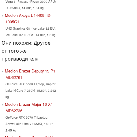
Vega 8, Picasso (Ryzen 3000 APU)
R5 3500U, 14.00", 1.54 kg
Medion Akoya E14409, i3-
1005G1
UHD Graphics G1 (Ice Lake 32 EU),
Ice Lake i3-1005G1, 14.00", 1.6 kg
Они похожи: Другое
от того же
производителя
Medion Erazer Deputy 15 P1
MD62761
GeForce RTX 5060 Laptop, Raptor
Lake-H Core 7 250H, 15.60", 2.242
kg
Medion Erazer Major 16 X1
MD62736
GeForce RTX 5070 Ti Laptop,
Arrow Lake Ultra 7 255HX, 16.00",
2.45 kg