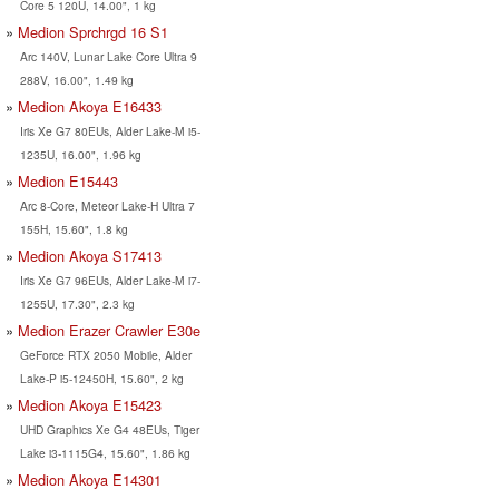
Core 5 120U, 14.00", 1 kg
Medion Sprchrgd 16 S1
Arc 140V, Lunar Lake Core Ultra 9
288V, 16.00", 1.49 kg
Medion Akoya E16433
Iris Xe G7 80EUs, Alder Lake-M i5-
1235U, 16.00", 1.96 kg
Medion E15443
Arc 8-Core, Meteor Lake-H Ultra 7
155H, 15.60", 1.8 kg
Medion Akoya S17413
Iris Xe G7 96EUs, Alder Lake-M i7-
1255U, 17.30", 2.3 kg
Medion Erazer Crawler E30e
GeForce RTX 2050 Mobile, Alder
Lake-P i5-12450H, 15.60", 2 kg
Medion Akoya E15423
UHD Graphics Xe G4 48EUs, Tiger
Lake i3-1115G4, 15.60", 1.86 kg
Medion Akoya E14301