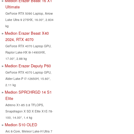
Medion Erazer Beast 16 X1
Ultimate
GeForce RTX 5090 Laptop, Arrow
Lake Ultra 9 275HX, 16.00", 2.834
kg
Medion Erazer Beast X40
2024, RTX 4070
GeForce RTX 4070 Laptop GPU,
Raptor Lake-HX i9-14900HX,
17.00", 2.88 kg
Medion Erazer Deputy P60
GeForce RTX 4070 Laptop GPU,
Alder Lake-P i7-12650H, 15.60",
2.11 kg
Medion SPRCHRGD 14 S1
Elite
Adreno X1-85 3.8 TFLOPS,
Snapdragon X SD X Elite X1E-78-
100, 14.00", 1.4 kg
Medion S10 OLED
Arc 8-Core, Meteor Lake-H Ultra 7