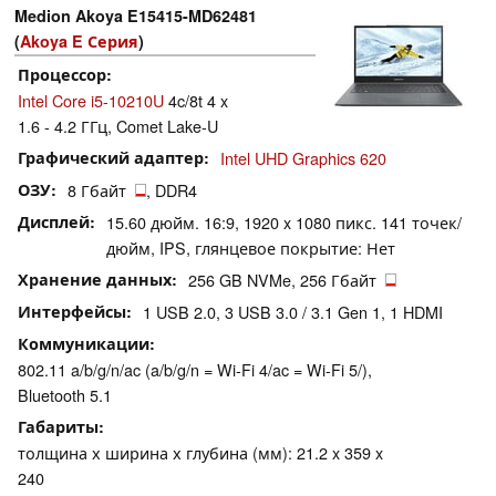
Medion Akoya E15415-MD62481
(
Akoya E Серия
)
Процессор
Intel Core i5-10210U
4c/8t 4 x
1.6 - 4.2 ГГц, Comet Lake-U
Графический адаптер
Intel UHD Graphics 620
ОЗУ
8 Гбайт
, DDR4
Дисплей
15.60 дюйм. 16:9, 1920 x 1080 пикс. 141 точек/
дюйм, IPS, глянцевое покрытие: Нет
Хранение данных
256 GB NVMe, 256 Гбайт
Интерфейсы
1 USB 2.0, 3 USB 3.0 / 3.1 Gen 1, 1 HDMI
Коммуникации
802.11 a/b/g/n/ac (a/b/g/n = Wi-Fi 4/ac = Wi-Fi 5/),
Bluetooth 5.1
Габариты
толщина х ширина х глубина (мм): 21.2 x 359 x
240