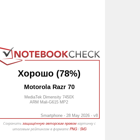
Хорошо (78%)
Motorola Razr 70
MediaTek Dimensity 7450X
ARM Mali-G615 MP2
Smartphone - 28 May 2026 - v8
Сохранить
защищённую авторским правом
картинку с
итоговым рейтингом в формате
PNG
/
SVG