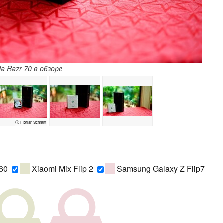
la Razr 70 в обзоре
ⓘ Florian Schmitt
 60
Xiaomi Mix Flip 2
Samsung Galaxy Z Flip7