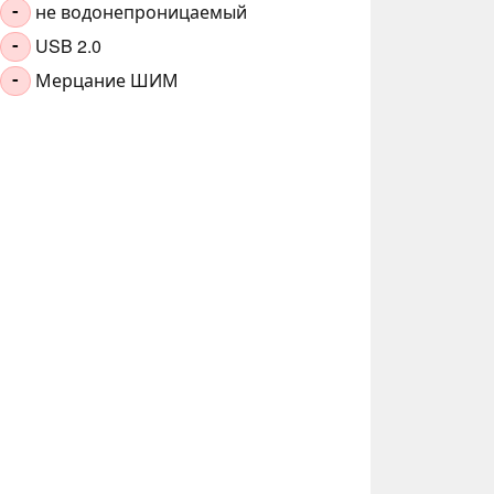
не водонепроницаемый
-
USB 2.0
-
Мерцание ШИМ
-