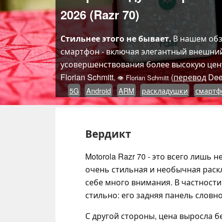
2026 (Razr 70)
Стильнее этого не бывает.
В нашем обзо
смартфон - включая элегантный внешний
усовершенствования более высокую цен
Florian Schmitt
(
перевод
Dee
,
👁
Florian Schmitt
5G
Android
ARM
раскладушки
смартфо
Вердикт
Motorola Razr 70 - это всего лишь
очень стильная и необычная раск
себе много внимания. В частности
стильно: его задняя панель словн
С другой стороны, цена выросла б