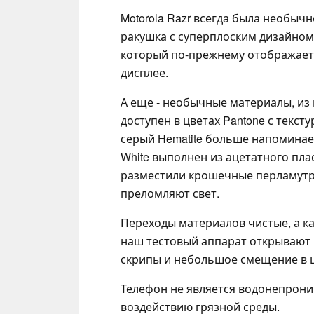
Motorola Razr всегда была необыч
ракушка с суперплоским дизайном,
который по-прежнему отображае
дисплее.
А еще - необычные материалы, из к
доступен в цветах Pantone с текс
серый Hematite больше напоминает
White выполнен из ацетатного плас
разместили крошечные перламутр
преломляют свет.
Переходы материалов чистые, а ка
наш тестовый аппарат открывают 
скрипы и небольшое смещение в 
Телефон не является водонепрониц
воздействию грязной среды.