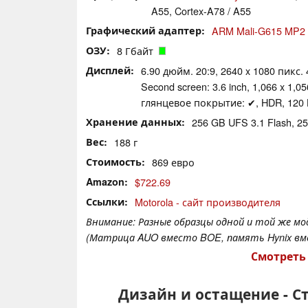
A55, Cortex-A78 / A55
Графический адаптер
ARM Mali-G615 MP2
ОЗУ
8 Гбайт
Дисплей
6.90 дюйм. 20:9, 2640 x 1080 пикс.
Second screen: 3.6 inch, 1,066 x 1,056
глянцевое покрытие: ✔, HDR, 120 
Хранение данных
256 GB UFS 3.1 Flash, 
Вес
188 г
Стоимость
869 евро
Amazon
$722.69
Ссылки
Motorola - сайт производителя
Внимание: Разные образцы одной и той же м
(Матрица AUO вместо BOE, память Hynix вме
Смотреть
Дизайн и остащение - С