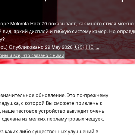
ре Motorola Razr 70 показывает, как много стиля можн
 вид, яркий дисплей и гибкую систему камер. Но опра
у?
pL)
Опубликовано
29 May 2026
🇺🇸
🇩🇪
...
ны и всё, что связано с ними
 незначительное обновление. Это по-прежнему
ладушка, с которой Вы сможете привлечь к
, наше тестовое устройство выглядит очень
о сделана из мелких перламутровых чешуек.
ез каких-либо существенных улучшений в