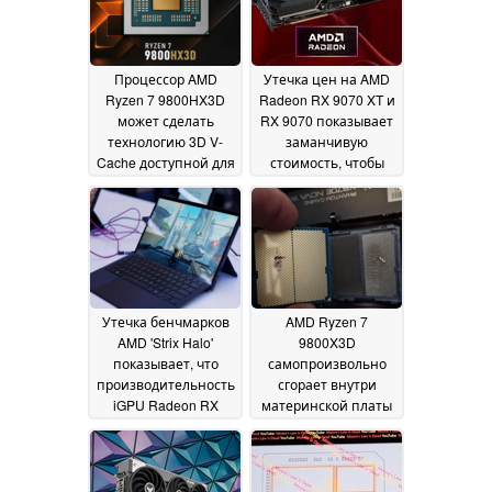
Процессор AMD
Утечка цен на AMD
Ryzen 7 9800HX3D
Radeon RX 9070 XT и
может сделать
RX 9070 показывает
технологию 3D V-
заманчивую
Cache доступной для
стоимость, чтобы
гораздо более
обострить
широкого спектра
конкуренцию в
игровых ноутбуков
сегменте среднего
25
класса
July 2026
13 February 2025
Утечка бенчмарков
AMD Ryzen 7
AMD 'Strix Halo'
9800X3D
показывает, что
самопроизвольно
производительность
сгорает внутри
iGPU Radeon RX
материнской платы
8050S чуть меньше,
несчастного
чем у настольного
пользователя
GPU RTX 4060
Redditor
13
12 February 2025
February 2025