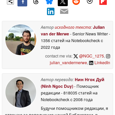
Автор
исходного текста
:
Julian
van der Merwe
- Senior News Writer
-
1356 статей на Notebookcheck
c
2022 года
contact me via:
@NGC_1275
,
julian_vandermerwe
,
LinkedIn
Автор перевода:
Нин Нгок Дуй
(Ninh Ngoc Duy)
- Помощник
редакции
- 818035 статей на
Notebookcheck
c 2008 года
Будучи помощником редакции, я
отвечаю за пополнение нашей Библиотеки, в