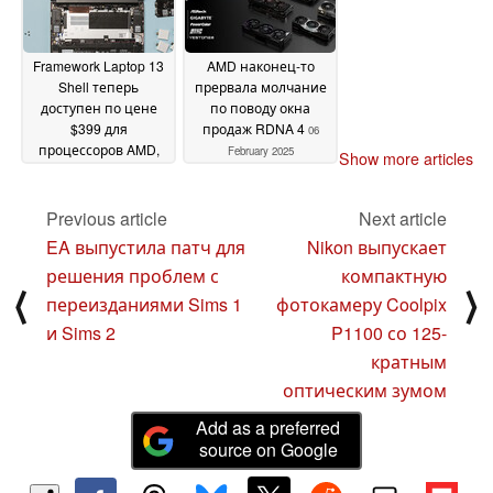
Framework Laptop 13
AMD наконец-то
Shell теперь
прервала молчание
доступен по цене
по поводу окна
$399 для
продаж RDNA 4
06
процессоров AMD,
February 2025
Show more articles
Intel и RISC-V
07
February 2025
Previous article
Next article
EA выпустила патч для
Nikon выпускает
решения проблем с
компактную
⟨
⟩
переизданиями Sims 1
фотокамеру Coolpix
и Sims 2
P1100 со 125-
кратным
оптическим зумом
Add as a preferred
source on Google