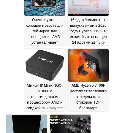
Очень нужная
16 ядер больше нет:
хорошая новость для
выпускаемый в 2026
геймеров: Как
году Ryzen 9 11950X
сообщается, AMD
может быть оснащен
устанавливает
24 ядрами Zen 6
09
весьма
February 2025
привлекательные
цены на RX 9070/XT
10 February 2025
Мини-ПК Minix NGC-
AMD Ryzen 5 7400F
NR660 с
достигает теплового
шестиядерным
предела при
процессором AMD и
стоковом TDP
скидкой
благодаря
08 February 2025
некачественной
термопасте IHS
07
February 2025