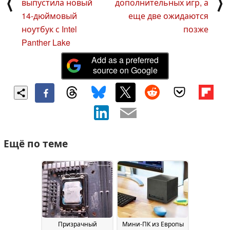
⟨
⟩
выпустила новый
дополнительных игр, а
14-дюймовый
еще две ожидаются
ноутбук с Intel
позже
Panther Lake
Add as a preferred
source on Google
Ещё по теме
Призрачный
Мини-ПК из Европы