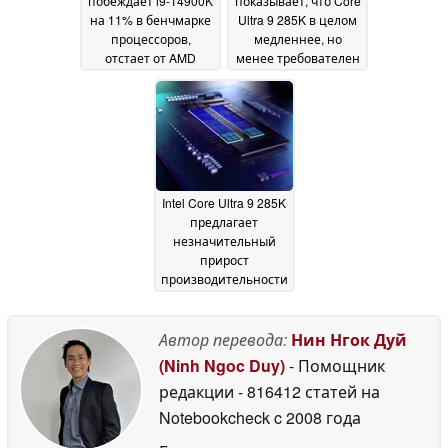
побеждает i9-14900K
показывает, что Core
на 11% в бенчмарке
Ultra 9 285K в целом
процессоров,
медленнее, но
отстает от AMD
менее требователен
Ryzen 9 9950X в
к питанию, чем i9-
Blender
14900K в играх,
20 October 2024
сравнения с AMD
также включены
08
October 2024
Intel Core Ultra 9 285K
предлагает
незначительный
прирост
производительности
по сравнению с Core
i9-14900K в утечках
бенчмарков
Автор перевода:
Нин Нгок Дуй
25 July
2024
(Ninh Ngoc Duy)
- Помощник
редакции
- 816412 статей на
Notebookcheck
c 2008 года