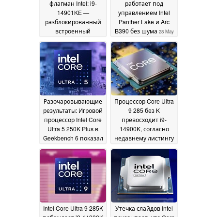
флагман Intel: i9-
работает под
14901KE —
управлением Intel
разблокированный
Panther Lake и Arc
встроенный
B390 без шума
28 May
процессор,
2026
состоящий
исключительно из
ядер типа P, который
так и не прошел
этап валидации
28
July 2026
Разочаровывающие
Процессор Core Ultra
результаты: Игровой
9 285 без K
процессор Intel Core
превосходит i9-
Ultra 5 250K Plus в
14900K, согласно
Geekbench 6 показал
недавнему листингу
неудовлетворительные
Geekbench
22 October
результаты по
2024
многоядерным
процессорам
09
February 2026
Intel Core Ultra 9 285K
Утечка слайдов Intel