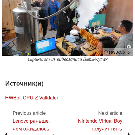
ⓘ HWBot/bilibili
Скриншот из видеозаписи Bilibili/wytiwx
Источник(и)
HWBot
,
CPU-Z Validator
Previous article
Next article
Lenovo раньше,
Nintendo Virtual Boy
чем ожидалось,
получит пять