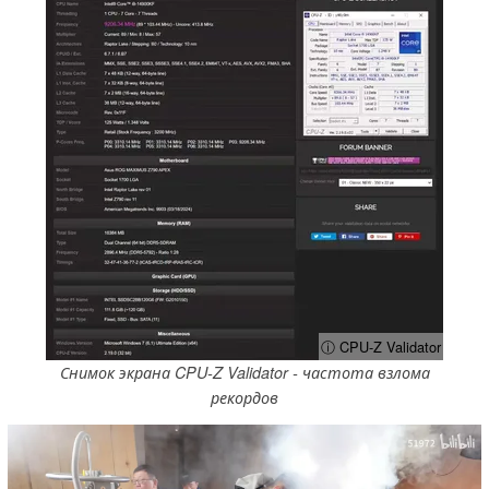
ⓘ CPU-Z Validator
Снимок экрана CPU-Z Validator - частота взлома
рекордов