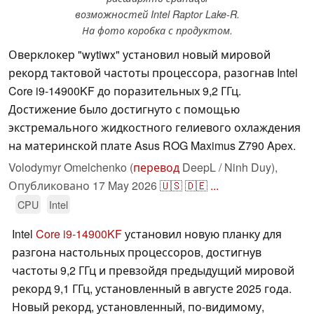
возможностей Intel Raptor Lake-R.
На фото коробка с продуктом.
Оверклокер "wytiwx" установил новый мировой
рекорд тактовой частоты процессора, разогнав Intel
Core i9-14900KF до поразительных 9,2 ГГц.
Достижение было достигнуто с помощью
экстремального жидкостного гелиевого охлаждения
на материнской плате Asus ROG Maximus Z790 Apex.
Volodymyr Omelchenko (
перевод
DeepL / Ninh Duy),
Опубликовано
17 May 2026
🇺🇸
🇩🇪
...
CPU
Intel
Intel
Core i9-14900KF
установил новую планку для
разгона настольных процессоров, достигнув
частоты 9,2 ГГц и превзойдя предыдущий мировой
рекорд 9,1 ГГц, установленный в августе 2025 года.
Новый рекорд, установленный, по-видимому,