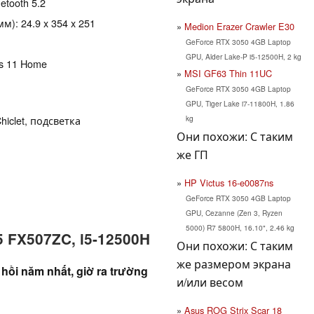
uetooth 5.2
): 24.9 x 354 x 251
Medion Erazer Crawler E30
GeForce RTX 3050 4GB Laptop
GPU, Alder Lake-P i5-12500H, 2 kg
ws 11 Home
MSI GF63 Thin 11UC
GeForce RTX 3050 4GB Laptop
GPU, Tiger Lake i7-11800H, 1.86
kg
hiclet, подсветка
Они похожи: С таким
же ГП
HP Victus 16-e0087ns
GeForce RTX 3050 4GB Laptop
GPU, Cezanne (Zen 3, Ryzen
5000) R7 5800H, 16.10", 2.46 kg
 FX507ZC, i5-12500H
Они похожи: С таким
же размером экрана
ồi năm nhất, giờ ra trường
и/или весом
Asus ROG Strix Scar 18