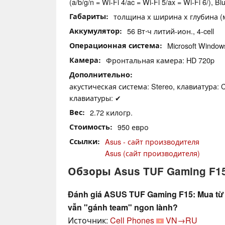
(a/b/g/n = Wi-Fi 4/ac = Wi-Fi 5/ax = Wi-Fi 6/), Bl
Габариты
толщина х ширина х глубина (мм
Аккумулятор
56 Вт⋅ч литий-ион., 4-cell
Операционная система
Microsoft Windo
Камера
Фронтальная камера: HD 720p
Дополнительно
акустическая система: Stereo, клавиатура: C
клавиатуры: ✔
Вес
2.72 килогр.
Стоимость
950 евро
Ссылки
Asus - сайт производителя
Asus (сайт производителя)
Обзоры Asus TUF Gaming F15
Đánh giá ASUS TUF Gaming F15: Mua từ h
vẫn "gánh team" ngon lành?
Источник:
Cell Phones
VN→RU