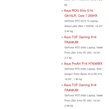
kg
Asus ROG Strix G16
G615LR, Core 7 255HX
GeForce RTX 5070 Ti Laptop,
Arrow Lake Ultra 7 255HX, 16.00",
2.65 kg
Asus TUF Gaming A16
FA608UM
GeForce RTX 5060 Laptop, Hawk
Point (Zen 4/4c) R7 260, 16.00",
2.2 kg
Asus ProArt P16 H7606WX
GeForce RTX 5090 Laptop, Strix /
Gorgon Point Ryzen AI 9 HX 370,
16.00", 1.85 kg
Asus TUF Gaming A18
FA808UM
GeForce RTX 5060 Laptop, Hawk
Point (Zen 4/4c) R7 260, 18.00",
2.68 kg