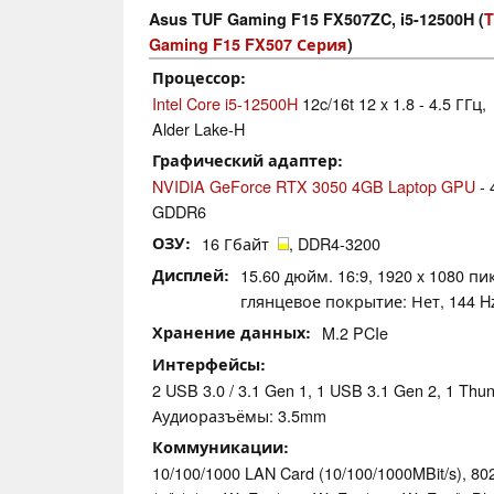
Asus TUF Gaming F15 FX507ZC, i5-12500H (
Gaming F15 FX507 Серия
)
Процессор
Intel Core i5-12500H
12c/16t 12 x 1.8 - 4.5 ГГц,
Alder Lake-H
Графический адаптер
NVIDIA GeForce RTX 3050 4GB Laptop GPU
- 
GDDR6
ОЗУ
16 Гбайт
, DDR4-3200
Дисплей
15.60 дюйм. 16:9, 1920 x 1080 пи
глянцевое покрытие: Нет, 144 H
Хранение данных
M.2 PCIe
Интерфейсы
2 USB 3.0 / 3.1 Gen 1, 1 USB 3.1 Gen 2, 1 Thun
Аудиоразъёмы: 3.5mm
Коммуникации
10/100/1000 LAN Card (10/100/1000MBit/s), 802