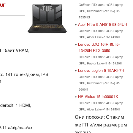
TUF
GeForce RTX 3050 4GB Laptop
GPU, Rembrandt (Zen 3+) R5
7535HS
Acer Nitro 5 AN515-58-54UH
GeForce RTX 3050 4GB Laptop
GPU, Alder Lake-P i5-12450H
Lenovo LOQ 16IRH8, i5-
4 Гбайт VRAM,
13420H RTX 3050
GeForce RTX 3050 4GB Laptop
GPU, Raptor Lake-H i5-13420H
Lenovo Legion 5 15ARH7H
кс. 141 точек/дюйм, IPS,
GeForce RTX 3050 4GB Laptop
z
GPU, Rembrandt (Zen 3+) R5
6600H
HP Victus 15-fa0000TX
GeForce RTX 3050 4GB Laptop
derbolt, 1 HDMI,
GPU, Alder Lake-P i5-12450H
Они похожи: С таким
же ГП и/или размером
.11 a/b/g/n/ac/ax
экрана