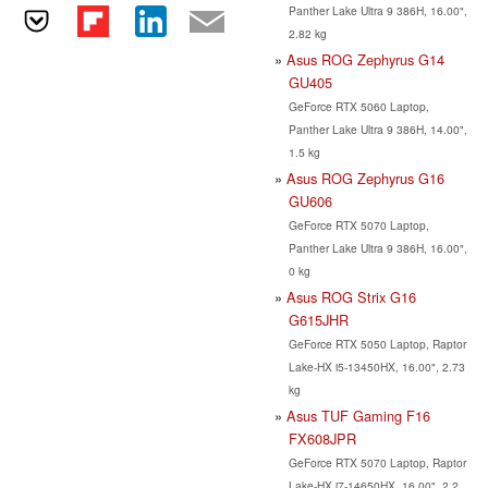
Panther Lake Ultra 9 386H, 16.00",
2.82 kg
Asus ROG Zephyrus G14
GU405
GeForce RTX 5060 Laptop,
Panther Lake Ultra 9 386H, 14.00",
1.5 kg
Asus ROG Zephyrus G16
GU606
GeForce RTX 5070 Laptop,
Panther Lake Ultra 9 386H, 16.00",
0 kg
Asus ROG Strix G16
G615JHR
GeForce RTX 5050 Laptop, Raptor
Lake-HX i5-13450HX, 16.00", 2.73
kg
Asus TUF Gaming F16
FX608JPR
GeForce RTX 5070 Laptop, Raptor
Lake-HX i7-14650HX, 16.00", 2.2