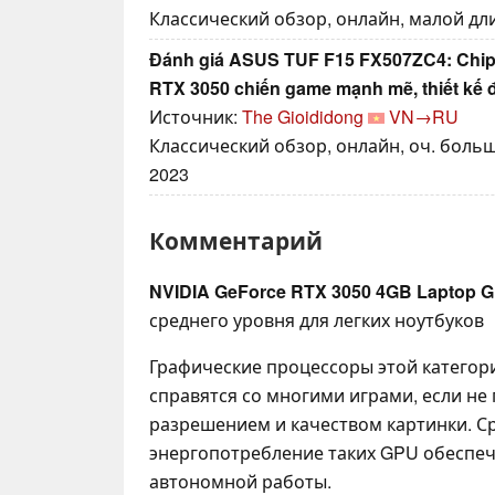
Классический обзор, онлайн, малой длин
Đánh giá ASUS TUF F15 FX507ZC4: Chip I
RTX 3050 chiến game mạnh mẽ, thiết kế 
Источник:
The Gioididong
VN→RU
Классический обзор, онлайн, оч. больш
2023
Комментарий
NVIDIA GeForce RTX 3050 4GB Laptop 
среднего уровня для легких ноутбуков
Графические процессоры этой категор
справятся со многими играми, если не
разрешением и качеством картинки. 
энергопотребление таких GPU обеспе
автономной работы.