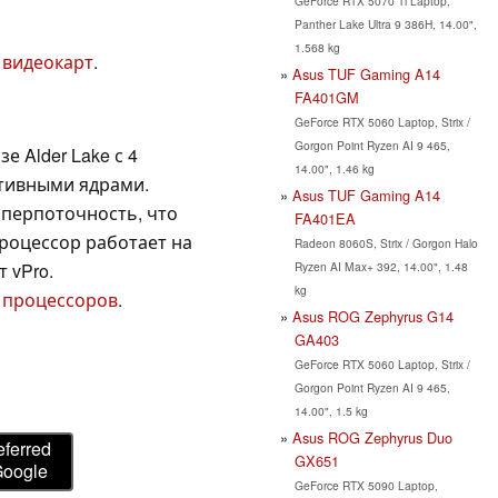
GeForce RTX 5070 Ti Laptop,
Panther Lake Ultra 9 386H, 14.00",
1.568 kg
 видеокарт
.
Asus TUF Gaming A14
FA401GM
GeForce RTX 5060 Laptop, Strix /
Gorgon Point Ryzen AI 9 465,
е Alder Lake с 4
14.00", 1.46 kg
тивными ядрами.
Asus TUF Gaming A14
перпоточность, что
FA401EA
роцессор работает на
Radeon 8060S, Strix / Gorgon Halo
Ryzen AI Max+ 392, 14.00", 1.48
т vPro.
kg
 процессоров
.
Asus ROG Zephyrus G14
GA403
GeForce RTX 5060 Laptop, Strix /
Gorgon Point Ryzen AI 9 465,
14.00", 1.5 kg
Asus ROG Zephyrus Duo
eferred
GX651
Google
GeForce RTX 5090 Laptop,