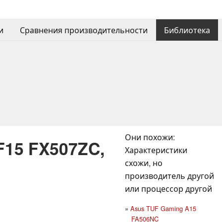
и
Сравнения производительности
Библиотека
Они похожи:
F15 FX507ZC,
Характеристики
схожи, но
производитель другой
или процессор другой
Asus TUF Gaming A15
FA506NC