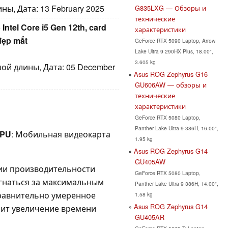
ы, Дата: 13 February 2025
G835LXG — Обзоры и
технические
ntel Core i5 Gen 12th, card
характеристики
đẹp mắt
GeForce RTX 5090 Laptop, Arrow
Lake Ultra 9 290HX Plus, 18.00",
3.605 kg
ой длины, Дата: 05 December
Asus ROG Zephyrus G16
GU606AW — обзоры и
технические
характеристики
GeForce RTX 5080 Laptop,
Panther Lake Ultra 9 386H, 16.00",
GPU
: Мобильная видеокарта
1.95 kg
Asus ROG Zephyrus G14
GU405AW
ии производительности
GeForce RTX 5080 Laptop,
 гнаться за максимальным
Panther Lake Ultra 9 386H, 14.00",
Сравнительно умеренное
1.58 kg
Asus ROG Zephyrus G14
чит увеличение времени
GU405AR