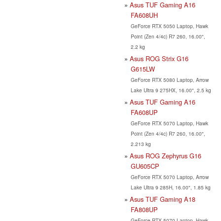
Asus TUF Gaming A16
FA608UH
GeForce RTX 5050 Laptop, Hawk
Point (Zen 4/4c) R7 260, 16.00",
2.2 kg
Asus ROG Strix G16
G615LW
GeForce RTX 5080 Laptop, Arrow
Lake Ultra 9 275HX, 16.00", 2.5 kg
Asus TUF Gaming A16
FA608UP
GeForce RTX 5070 Laptop, Hawk
Point (Zen 4/4c) R7 260, 16.00",
2.213 kg
Asus ROG Zephyrus G16
GU605CP
GeForce RTX 5070 Laptop, Arrow
Lake Ultra 9 285H, 16.00", 1.85 kg
Asus TUF Gaming A18
FA808UP
GeForce RTX 5070 Laptop, Hawk