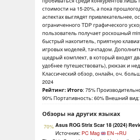
пробиваться среди конкурентов лишь 
стоимости на 15-20%, а пока прошлого
аспектах выглядят привлекательнее, о
ограниченного TDP графического уско
пользователь получает роскошный min
быстрый накопитель, приятную клавиат
игровых моделей, тачпадом. Дополнит
щедрый комплект, в который входят дв
удобнее путешествовать), рюкзак и н
Классический обзор, онлайн, оч. больш
2024
Рейтинг:
Итого
: 75% Производительно
90% Портативность: 60% Внешний вид:
Обзоры на других языках
Asus ROG Strix Scar 18 (2024) Rev
70%
Источник:
PC Mag
EN→RU