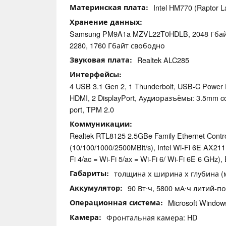
Материнская плата
Intel HM770 (Raptor 
Хранение данных
Samsung PM9A1a MZVL22T0HDLB, 2048 Гб
2280, 1760 Гбайт свободно
Звуковая плата
Realtek ALC285
Интерфейсы
4 USB 3.1 Gen 2, 1 Thunderbolt, USB-C Power D
HDMI, 2 DisplayPort, Аудиоразъёмы: 3.5mm c
port, TPM 2.0
Коммуникации
Realtek RTL8125 2.5GBe Family Ethernet Contro
(10/100/1000/2500MBit/s), Intel Wi-Fi 6E AX211 
Fi 4/ac = Wi-Fi 5/ax = Wi-Fi 6/ Wi-Fi 6E 6 GHz), 
Габариты
толщина х ширина х глубина (мм
Аккумулятор
90 Вт⋅ч, 5800 мА⋅ч литий-п
Операционная система
Microsoft Windo
Камера
Фронтальная камера: HD