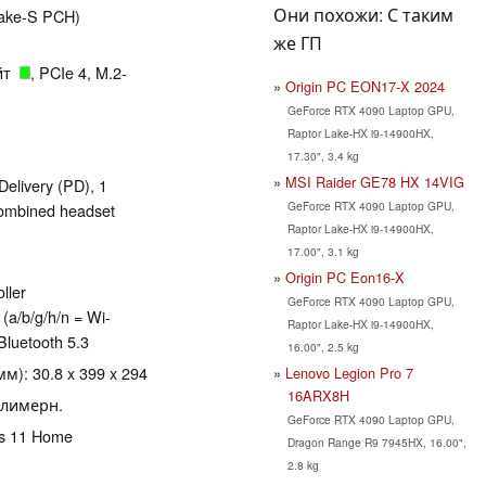
Они похожи: С таким
Lake-S PCH)
же ГП
айт
, PCIe 4, M.2-
Origin PC EON17-X 2024
GeForce RTX 4090 Laptop GPU,
Raptor Lake-HX i9-14900HX,
17.30", 3.4 kg
MSI Raider GE78 HX 14VIG
elivery (PD), 1
GeForce RTX 4090 Laptop GPU,
ombined headset
Raptor Lake-HX i9-14900HX,
17.00", 3.1 kg
Origin PC Eon16-X
ller
GeForce RTX 4090 Laptop GPU,
(a/b/g/h/n = Wi-
Raptor Lake-HX i9-14900HX,
Bluetooth 5.3
16.00", 2.5 kg
): 30.8 x 399 x 294
Lenovo Legion Pro 7
16ARX8H
олимерн.
GeForce RTX 4090 Laptop GPU,
ws 11 Home
Dragon Range R9 7945HX, 16.00",
2.8 kg