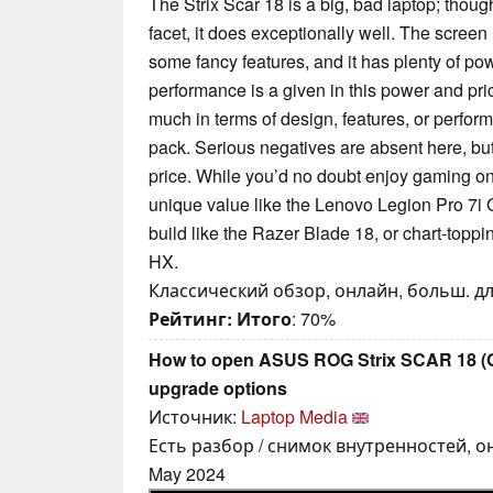
The Strix Scar 18 is a big, bad laptop; though 
facet, it does exceptionally well. The screen i
some fancy features, and it has plenty of pow
performance is a given in this power and pric
much in terms of design, features, or perform
pack. Serious negatives are absent here, but 
price. While you’d no doubt enjoy gaming on 
unique value like the Lenovo Legion Pro 7i
build like the Razer Blade 18, or chart-toppi
HX.
Классический обзор, онлайн, больш. дли
Рейтинг:
Итого
: 70%
How to open ASUS ROG Strix SCAR 18 (G
upgrade options
Источник:
Laptop Media
Есть разбор / снимок внутренностей, он
May 2024