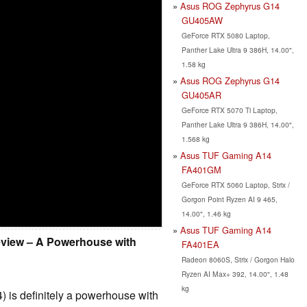
Asus ROG Zephyrus G14
GU405AW
GeForce RTX 5080 Laptop,
Panther Lake Ultra 9 386H, 14.00",
1.58 kg
Asus ROG Zephyrus G14
GU405AR
GeForce RTX 5070 Ti Laptop,
Panther Lake Ultra 9 386H, 14.00",
1.568 kg
Asus TUF Gaming A14
FA401GM
GeForce RTX 5060 Laptop, Strix /
Gorgon Point Ryzen AI 9 465,
14.00", 1.46 kg
Asus TUF Gaming A14
eview – A Powerhouse with
FA401EA
Radeon 8060S, Strix / Gorgon Halo
Ryzen AI Max+ 392, 14.00", 1.48
kg
is definitely a powerhouse with