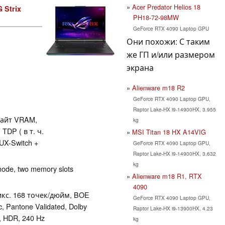
Acer Predator Helios 18
 Strix
PH18-72-98MW
GeForce RTX 4090 Laptop GPU
Они похожи: С таким
же ГП и/или размером
экрана
Alienware m18 R2
GeForce RTX 4090 Laptop GPU,
Raptor Lake-HX i9-14900HX, 3.955
байт VRAM,
kg
TDP ( в т. ч.
MSI Titan 18 HX A14VIG
UX-Switch +
GeForce RTX 4090 Laptop GPU,
Raptor Lake-HX i9-14900HX, 3.632
kg
mode, two memory slots
Alienware m18 R1, RTX
4090
пикс. 168 точек/дюйм, BOE
GeForce RTX 4090 Laptop GPU,
 Pantone Validated, Dolby
Raptor Lake-HX i9-13900HX, 4.23
, HDR, 240 Hz
kg