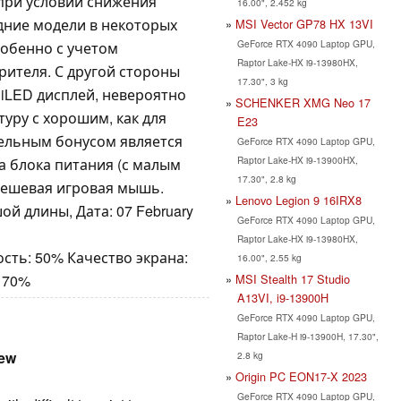
при условии снижения
16.00", 2.452 kg
дние модели в некоторых
MSI Vector GP78 HX 13VI
GeForce RTX 4090 Laptop GPU,
собенно с учетом
Raptor Lake-HX i9-13980HX,
рителя. С другой стороны
17.30", 3 kg
iLED дисплей, невероятно
SCHENKER XMG Neo 17
уру с хорошим, как для
E23
ельным бонусом является
GeForce RTX 4090 Laptop GPU,
Raptor Lake-HX i9-13900HX,
а блока питания (с малым
17.30", 2.8 kg
едешевая игровая мышь.
Lenovo Legion 9 16IRX8
ой длины, Дата: 07 February
GeForce RTX 4090 Laptop GPU,
Raptor Lake-HX i9-13980HX,
сть: 50% Качество экрана:
16.00", 2.55 kg
MSI Stealth 17 Studio
 70%
A13VI, i9-13900H
GeForce RTX 4090 Laptop GPU,
Raptor Lake-H i9-13900H, 17.30",
iew
2.8 kg
Origin PC EON17-X 2023
GeForce RTX 4090 Laptop GPU,