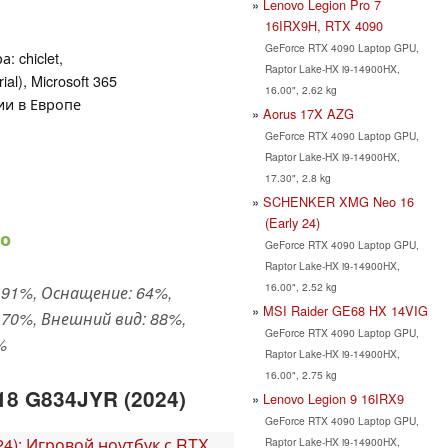
Lenovo Legion Pro 7
16IRX9H, RTX 4090
GeForce RTX 4090 Laptop GPU,
: chiclet,
Raptor Lake-HX i9-14900HX,
al), Microsoft 365
16.00", 2.62 kg
нтии в Европе
Aorus 17X AZG
GeForce RTX 4090 Laptop GPU,
Raptor Lake-HX i9-14900HX,
17.30", 2.8 kg
SCHENKER XMG Neo 16
(Early 24)
о
GeForce RTX 4090 Laptop GPU,
Raptor Lake-HX i9-14900HX,
16.00", 2.52 kg
91%, Оснащение: 64%,
MSI Raider GE68 HX 14VIG
70%, Внешний вид: 88%,
GeForce RTX 4090 Laptop GPU,
%
Raptor Lake-HX i9-14900HX,
16.00", 2.75 kg
18 G834JYR (2024)
Lenovo Legion 9 16IRX9
GeForce RTX 4090 Laptop GPU,
24): Игровой ноутбук с RTX
Raptor Lake-HX i9-14900HX,