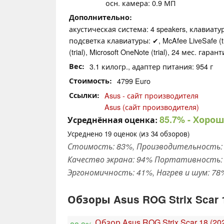
осн. камера: 0.9 МП
Дополнительно
акустическая система: 4 speakers, клавиатура
подсветка клавиатуры: ✔, McAfee LiveSafe (tri
(trial), Microsoft OneNote (trial), 24 мес. гара
Вес
3.1 килогр., адаптер питания: 954 г
Стоимость
4799 Euro
Ссылки
Asus - сайт производителя
Asus (сайт производителя)
85.7%
- Хорош
Усреднённая оценка:
Усреднено
19
оценок (из
34
обзоров)
Стоимость: 83%, Производительность: 
Качество экрана: 94% Портативность: 
Эргономичность: 41%, Нагрев и шум: 78
Обзоры Asus ROG Strix Scar 
Обзор Asus ROG Strix Scar 18 (20