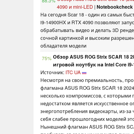
88.3%
4090 и mini-LED
|
Notebookcheck
На сегодня Scar 18 - один из самых быс
i9-14900HX и RTX 4090 позволяют запус
обрабатывать видео и делать 3D рендер
сочной картинкой и высоким разреше
обладателя модели
Обзор ASUS ROG Strix SCAR 18 
75%
игровой ноутбук на Intel Core i9
Источник:
ITC UA
Несмотря на свою премиальность, про
флагмана ASUS ROG Strix SCAR 18 2024
несколько компромиссов, с которыми 
недостатком является искусственное 
энергопотребления видеокарты, из-за 
себя слабее прошлогодних моделей эт
Нынешний флагман ASUS ROG Strix SCA