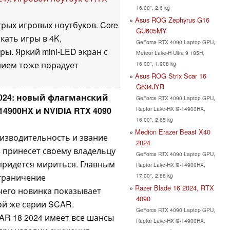
16.00", 2.6 kg
Asus ROG Zephyrus G16
трых игровых ноутбуков. Core
GU605MY
кать игры в 4K,
GeForce RTX 4090 Laptop GPU,
ы. Яркий mini-LED экран с
Meteor Lake-H Ultra 9 185H,
нием тоже порадует
16.00", 1.908 kg
Asus ROG Strix Scar 16
G634JYR
2024: новый флагманский
GeForce RTX 4090 Laptop GPU,
Raptor Lake-HX i9-14900HX,
-14900HX и NVIDIA RTX 4090
16.00", 2.65 kg
Medion Erazer Beast X40
изводительность и звание
2024
 принесет своему владельцу
GeForce RTX 4090 Laptop GPU,
придется мириться. Главным
Raptor Lake-HX i9-14900HX,
17.00", 2.88 kg
ограничение
Razer Blade 16 2024, RTX
чего новинка показывает
4090
ой же серии SCAR.
GeForce RTX 4090 Laptop GPU,
R 18 2024 имеет все шансы
Raptor Lake-HX i9-14900HX,