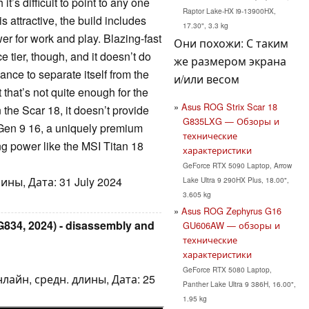
it’s difficult to point to any one
Raptor Lake-HX i9-13900HX,
s attractive, the build includes
17.30", 3.3 kg
er for work and play. Blazing-fast
Они похожи: С таким
e tier, though, and it doesn’t do
же размером экрана
ance to separate itself from the
и/или весом
that’s not quite enough for the
Asus ROG Strix Scar 18
the Scar 18, it doesn’t provide
G835LXG — Обзоры и
 Gen 9 16, a uniquely premium
технические
ng power like the MSI Titan 18
характеристики
GeForce RTX 5090 Laptop, Arrow
ны, Дата: 31 July 2024
Lake Ultra 9 290HX Plus, 18.00",
3.605 kg
Asus ROG Zephyrus G16
834, 2024) - disassembly and
GU606AW — обзоры и
технические
характеристики
GeForce RTX 5080 Laptop,
лайн, средн. длины, Дата: 25
Panther Lake Ultra 9 386H, 16.00",
1.95 kg