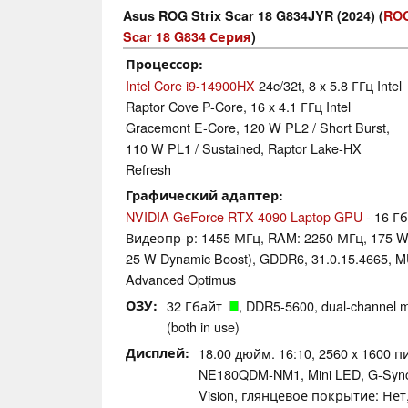
Asus ROG Strix Scar 18 G834JYR (2024) (
ROG
Scar 18 G834 Серия
)
Процессор
Intel Core i9-14900HX
24c/32t, 8 x 5.8 ГГц Intel
Raptor Cove P-Core, 16 x 4.1 ГГц Intel
Gracemont E-Core, 120 W PL2 / Short Burst,
110 W PL1 / Sustained, Raptor Lake-HX
Refresh
Графический адаптер
NVIDIA GeForce RTX 4090 Laptop GPU
- 16 Г
Видеопр-р: 1455 МГц, RAM: 2250 МГц, 175 W 
25 W Dynamic Boost), GDDR6, 31.0.15.4665, M
Advanced Optimus
ОЗУ
32 Гбайт
, DDR5-5600, dual-channel 
(both in use)
Дисплей
18.00 дюйм. 16:10, 2560 x 1600 
NE180QDM-NM1, Mini LED, G-Sync,
Vision, глянцевое покрытие: Нет