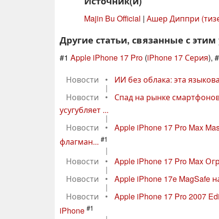
Источник(и)
Majin Bu Official
|
Ашер Диппри (тиз
Другие статьи, связанные с этим
#1
Apple iPhone 17 Pro
(
iPhone 17 Серия
), 
Новости
•
ИИ без облака: эта языко
|
Новости
•
Спад на рынке смартфонов:
усугубляет ...
|
Новости
•
Apple iPhone 17 Pro Max M
#1
флагман...
|
Новости
•
Apple iPhone 17 Pro Max О
|
Новости
•
Apple iPhone 17e MagSafe на
|
Новости
•
Apple iPhone 17 Pro 2007 E
#1
iPhone
|