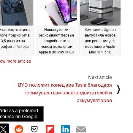
2025
итается, что цена
Новые утечки
Компания Ugreen
hone подскочит в
раскрывают первые
выпустила новое
3,5 раза из-за
подробности о
док-решение для
арифов
новом поколении
новейшего Apple
07 April 2025
Apple iPad Mini
Mac mini с 10
03 April
портами и
2025
ow more articles
расширением NVMe
SSD
03 April 2025
Next article
BYD положит конец эре Tesla благодаря
⟩
преимуществам электродвигателей и
аккумуляторов
Add as a preferred
source on Google