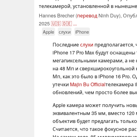
телекамерой, установленной в нынешнем
Hannes Brecher (
перевод
Ninh Duy),
Опуб
2025
🇺🇸
🇩🇪
...
Apple
слухи
iPhone
Последние
слухи
предполагается, ч
iPhone 17 Pro Max будут оснащены 
мегапиксельными камерами, а не
на 48 Мп и сверхширокоугольной 
Мп, как это было в iPhone 16 Pro.
утечки
Majin Bu Official
телекамера i
обновлений, чем просто более вы
Apple камера может получить нов
эквивалентным 35 мм, вместо 120 м
объектив будет предлагать только 
Считается, что такое фокусное ра
На самом деле, 85-миллиметровые