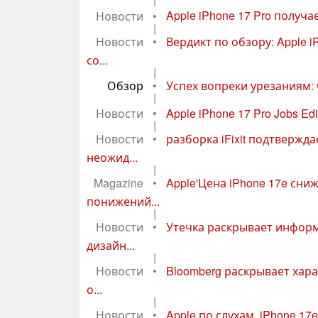
Новости
•
Apple iPhone 17 Pro получа
|
Новости
•
Вердикт по обзору: Apple 
со...
|
Обзор
•
Успех вопреки урезаниям: 
|
Новости
•
Apple iPhone 17 Pro Jobs E
|
Новости
•
разборка iFixit подтвержд
неожид...
|
Magazine
•
Apple'Цена iPhone 17e сни
понижений...
|
Новости
•
Утечка раскрывает информ
дизайн...
|
Новости
•
Bloomberg раскрывает хара
о...
|
Новости
•
Apple по слухам, iPhone 17