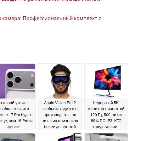
ая камера: Профессиональный комплект с
в новой утечке
Apple Vision Pro 2
Недорогой 5K-
сообщается, что
якобы находится в
монитор с частотой
hone 17 Pro будет
производстве, но
120 Гц, 500 нит и
лще, чем 16 Pro
никаких признаков
99% DCI-P3: KTC
09
более доступной
представляет
April 2025
AR/VR-гарнитуры
альтернативу Apple
нет
Studio Display
09 April 2025
08 April