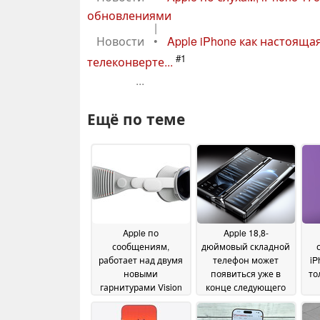
обновлениями
|
Новости
•
Apple iPhone как настоящ
#1
телеконверте...
...
Ещё по теме
Apple по
Apple 18,8-
сообщениям,
дюймовый складной
работает над двумя
телефон может
iP
новыми
появиться уже в
то
гарнитурами Vision
конце следующего
Pro
года
14 April 2025
11 April 2025