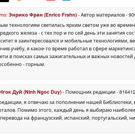
ста
:
Энрико Фран (Enrico Frahn)
- Автор материалов
- 9
м технологиям светилась ярким светом уже во времена P
едкого железа - с тех пор и по сей день эти занятия с
ситет я заинтересовался и мобильные технологиями, ве
нчив учёбу, я какое-то время работал в сфере маркетин
ети в поисках самых зажигательных и важных новостей д
особенно - горным.
Нгок Дуй (Ninh Ngoc Duy)
- Помощник редакции
- 81641
едакции, я отвечаю за пополнение нашей Библиотеки, 
рталов. Помимо этого, каждый день я выбираю наиболе
перевода на французский, испанский, португальский, ни