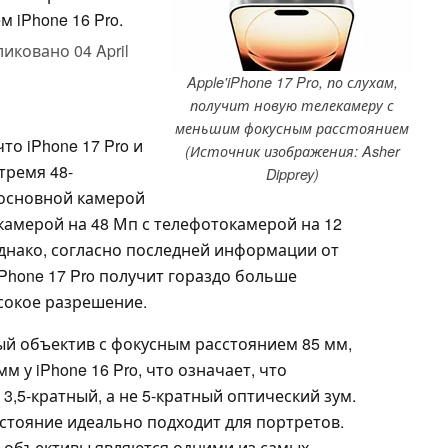
 iPhone 16 Pro.
ликовано
04 April
Apple'iPhone 17 Pro, по слухам,
получит новую телекамеру с
меньшим фокусным расстоянием
то iPhone 17 Pro и
(Источник изображения: Asher
тремя 48-
Dipprey)
 основной камерой
камерой на 48 Мп с телефотокамерой на 12
 Однако, согласно последней информации от
Phone 17 Pro получит гораздо больше
сокое разрешение.
ый объектив с фокусным расстоянием 85 мм,
м у iPhone 16 Pro, что означает, что
3,5-кратный, а не 5-кратный оптический зум.
сстояние идеально подходит для портретов.
 объективы являются одними из самых