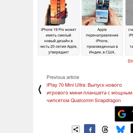
iPhone 19 Pro может
Apple
сч
иметь смелый
перенаправление
iP
новый дизайн в
iPhone,
честь 20-летия Apple,
произведенных в
т
утверждает
Индии, в США,
аналитик
поскольку
08 April 2025
Sh
покупатели
стекаются в
магазины из-за
Previous article
опасений
iPlay 70 Mini Ultra: Выпуск нового
⟨
повышения цен
08
игрового мини-планшета с мощным
April 2025
чипсетом Qualcomm Snapdragon