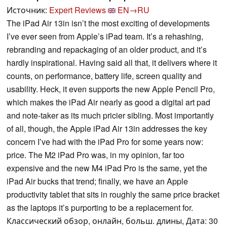
Источник:
Expert Reviews
EN→RU
The iPad Air 13in isn’t the most exciting of developments
I’ve ever seen from Apple’s iPad team. It’s a rehashing,
rebranding and repackaging of an older product, and it’s
hardly inspirational. Having said all that, it delivers where it
counts, on performance, battery life, screen quality and
usability. Heck, it even supports the new Apple Pencil Pro,
which makes the iPad Air nearly as good a digital art pad
and note-taker as its much pricier sibling. Most importantly
of all, though, the Apple iPad Air 13in addresses the key
concern I’ve had with the iPad Pro for some years now:
price. The M2 iPad Pro was, in my opinion, far too
expensive and the new M4 iPad Pro is the same, yet the
iPad Air bucks that trend; finally, we have an Apple
productivity tablet that sits in roughly the same price bracket
as the laptops it’s purporting to be a replacement for.
Классический обзор, онлайн, больш. длины, Дата: 30