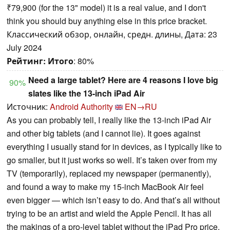
₹79,900 (for the 13" model) it is a real value, and I don't
think you should buy anything else in this price bracket.
Классический обзор, онлайн, средн. длины, Дата: 23
July 2024
Рейтинг:
Итого
: 80%
Need a large tablet? Here are 4 reasons I love big
90%
slates like the 13-inch iPad Air
Источник:
Android Authority
EN→RU
As you can probably tell, I really like the 13-inch iPad Air
and other big tablets (and I cannot lie). It goes against
everything I usually stand for in devices, as I typically like to
go smaller, but it just works so well. It’s taken over from my
TV (temporarily), replaced my newspaper (permanently),
and found a way to make my 15-inch MacBook Air feel
even bigger — which isn’t easy to do. And that’s all without
trying to be an artist and wield the Apple Pencil. It has all
the makings of a pro-level tablet without the iPad Pro price.