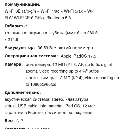
Коммуникации
Wi-Fi 6E (a/b/g/n = Wi-Fi 4/ac = Wi-Fi 5/ax = Wi-
Fi 6/ Wi-Fi 6E 6 GHz), Bluetooth 5.3
Габариты
толщина х ширина х глубина (мм): 6.1 x 280.6
x 214.9
Аккумулятор
36.59 Вт⋅ч литий-полимерн.
Операционная система
Apple iPadOS 17.5
Камера
осн. камера: 12 МП (f/1.8, AF, up to 5x digital
zoom), video recording up to 4K@60fps
фронт. камера: 12 МП (f/2.4), video recording up
to 1080p@60fps
Дополнительно
акустическая система: stereo, клавиатура:
virtual, USB cable, info material, iPad OS, 12 мес.
гарантии в Европе, пассивное охлаждение
Вес
617 г
Стоимость
949 евро