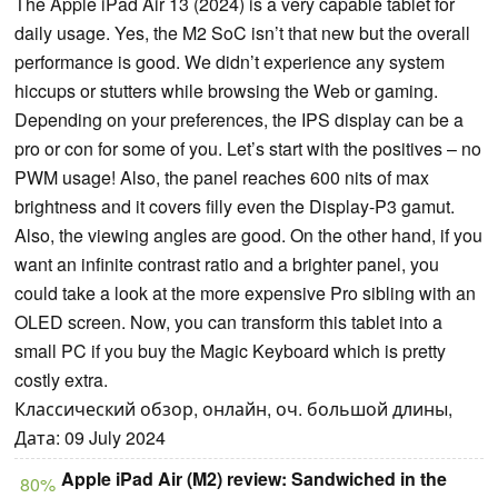
The Apple iPad Air 13 (2024) is a very capable tablet for
daily usage. Yes, the M2 SoC isn’t that new but the overall
performance is good. We didn’t experience any system
hiccups or stutters while browsing the Web or gaming.
Depending on your preferences, the IPS display can be a
pro or con for some of you. Let’s start with the positives – no
PWM usage! Also, the panel reaches 600 nits of max
brightness and it covers filly even the Display-P3 gamut.
Also, the viewing angles are good. On the other hand, if you
want an infinite contrast ratio and a brighter panel, you
could take a look at the more expensive Pro sibling with an
OLED screen. Now, you can transform this tablet into a
small PC if you buy the Magic Keyboard which is pretty
costly extra.
Классический обзор, онлайн, оч. большой длины,
Дата: 09 July 2024
Apple iPad Air (M2) review: Sandwiched in the
80%