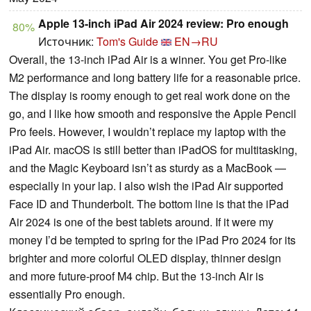
Apple 13-inch iPad Air 2024 review: Pro enough
80%
Источник:
Tom's Guide
EN→RU
Overall, the 13-inch iPad Air is a winner. You get Pro-like
M2 performance and long battery life for a reasonable price.
The display is roomy enough to get real work done on the
go, and I like how smooth and responsive the Apple Pencil
Pro feels. However, I wouldn’t replace my laptop with the
iPad Air. macOS is still better than iPadOS for multitasking,
and the Magic Keyboard isn’t as sturdy as a MacBook —
especially in your lap. I also wish the iPad Air supported
Face ID and Thunderbolt. The bottom line is that the iPad
Air 2024 is one of the best tablets around. If it were my
money I’d be tempted to spring for the iPad Pro 2024 for its
brighter and more colorful OLED display, thinner design
and more future-proof M4 chip. But the 13-inch Air is
essentially Pro enough.