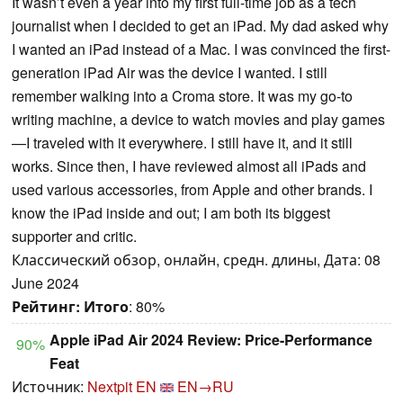
It wasn’t even a year into my first full-time job as a tech
journalist when I decided to get an iPad. My dad asked why
I wanted an iPad instead of a Mac. I was convinced the first-
generation iPad Air was the device I wanted. I still
remember walking into a Croma store. It was my go-to
writing machine, a device to watch movies and play games
—I traveled with it everywhere. I still have it, and it still
works. Since then, I have reviewed almost all iPads and
used various accessories, from Apple and other brands. I
know the iPad inside and out; I am both its biggest
supporter and critic.
Классический обзор, онлайн, средн. длины, Дата: 08
June 2024
Рейтинг:
Итого
: 80%
Apple iPad Air 2024 Review: Price-Performance
90%
Feat
Источник:
Nextpit EN
EN→RU