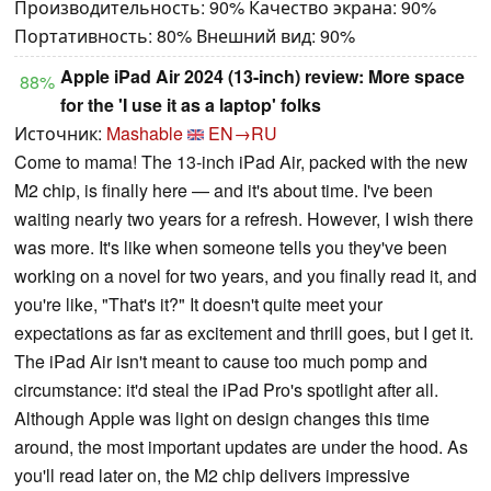
Производительность: 90% Качество экрана: 90%
Портативность: 80% Внешний вид: 90%
Apple iPad Air 2024 (13-inch) review: More space
88%
for the 'I use it as a laptop' folks
Источник:
Mashable
EN→RU
Come to mama! The 13-inch iPad Air, packed with the new
M2 chip, is finally here — and it's about time. I've been
waiting nearly two years for a refresh. However, I wish there
was more. It's like when someone tells you they've been
working on a novel for two years, and you finally read it, and
you're like, "That's it?" It doesn't quite meet your
expectations as far as excitement and thrill goes, but I get it.
The iPad Air isn't meant to cause too much pomp and
circumstance: it'd steal the iPad Pro's spotlight after all.
Although Apple was light on design changes this time
around, the most important updates are under the hood. As
you'll read later on, the M2 chip delivers impressive