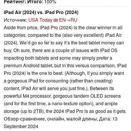
Рейтинг:
Итого
: 100%
iPad Air (2024) vs. iPad Pro (2024)
Источник:
USA Today
EN→RU
Aside from price, iPad Pro (2024) is the clear winner in all
categories, compared to the (also very excellent) iPad Air
(2024). We’d go so far to say it’s the best tablet money can
buy. Oh sure, there are a couple of issues with iPad OS
impacting both tablets and some may simply prefer a
premium Android tablet, but in this versus comparison, iPad
Pro (2024) is the one to beat. (Although, if you simply want
a gorgeous iPad for consuming (rather than creating)
content, iPad Air will serve you just fine.). Between its
powerful M4 processor, gorgeous tandem OLED screens
(and for the first time, a nano-texture option), and ample
storage (up to 2TB), the 2024 iPad Pro is as good as it gets.
Обзор-сравнение, онлайн, малой длины, Дата: 13
September 2024