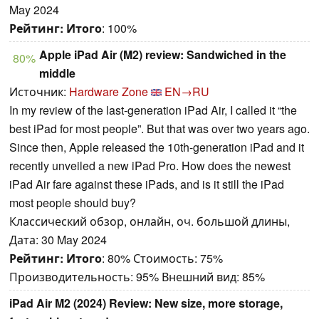
May 2024
Рейтинг:
Итого
: 100%
Apple iPad Air (M2) review: Sandwiched in the
80%
middle
Источник:
Hardware Zone
EN→RU
In my review of the last-generation iPad Air, I called it “the
best iPad for most people”. But that was over two years ago.
Since then, Apple released the 10th-generation iPad and it
recently unveiled a new iPad Pro. How does the newest
iPad Air fare against these iPads, and is it still the iPad
most people should buy?
Классический обзор, онлайн, оч. большой длины,
Дата: 30 May 2024
Рейтинг:
Итого
: 80% Стоимость: 75%
Производительность: 95% Внешний вид: 85%
iPad Air M2 (2024) Review: New size, more storage,