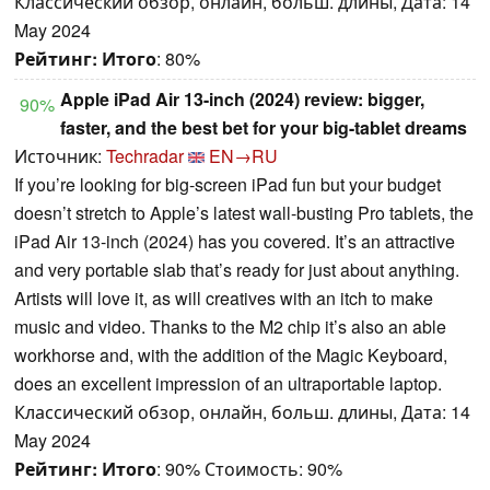
Классический обзор, онлайн, больш. длины, Дата: 14
May 2024
Рейтинг:
Итого
: 80%
Apple iPad Air 13-inch (2024) review: bigger,
90%
faster, and the best bet for your big-tablet dreams
Источник:
Techradar
EN→RU
If you’re looking for big-screen iPad fun but your budget
doesn’t stretch to Apple’s latest wall-busting Pro tablets, the
iPad Air 13-inch (2024) has you covered. It’s an attractive
and very portable slab that’s ready for just about anything.
Artists will love it, as will creatives with an itch to make
music and video. Thanks to the M2 chip it’s also an able
workhorse and, with the addition of the Magic Keyboard,
does an excellent impression of an ultraportable laptop.
Классический обзор, онлайн, больш. длины, Дата: 14
May 2024
Рейтинг:
Итого
: 90% Стоимость: 90%