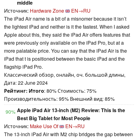
middle
Источник:
Hardware Zone
EN→RU
The iPad Air name is a bit of a misnomer because it isn’t
the lightest iPad and neither is it the fastest. When I asked
Apple about this, they said the iPad Air offers features that
were previously only available on the iPad Pro, but at a
more palatable price. You can say that the iPad Air is the
iPad that t is positioned between the basic iPad and the
flagship iPad Pro.
Классический обзор, онлайн, оч. большой длины,
Дата: 22 June 2024
Рейтинг:
Итого
: 80% Стоимость: 75%
Производительность: 95% Внешний вид: 85%
Apple iPad Air 13-inch (M2) Review: This Is the
90%
Best Big Tablet for Most People
Источник:
Make Use Of
EN→RU
The 13-inch iPad Air with M2 chip bridges the gap between