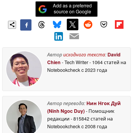
массового спроса.
Add as a preferred
source on Google
В ответ на похвалы и восторженные отзывы о
технологии динамиков xMEMS, позволяющей
создавать звук высочайшего качества, компания
xMEMS представила Lassen - более дешевое
решение с полностью кремниевым
микротвитером для наушников TWS (True Wireless
Автор
исходного текста
:
David
Stereo).
Chien
- Tech Writer
- 1064 статей на
Notebookcheck
c 2023 года
Микродинамик xMEMS Lassen обеспечивает SPL
до 115 дБ в диапазоне частот от 6 кГц до 20 кГц при
стандартном аудиовыходе 1 Вrms без
необходимости дополнительного усиления,
обеспечивая качество звука, превосходящее
Автор перевода:
Нин Нгок Дуй
традиционные технологии твитерных динамиков.
(Ninh Ngoc Duy)
- Помощник
Имея размеры всего 3,2 x 5 x 1,15 мм и потребляя
редакции
- 815842 статей на
всего микроватт энергии, Lassen значительно
Notebookcheck
c 2008 года