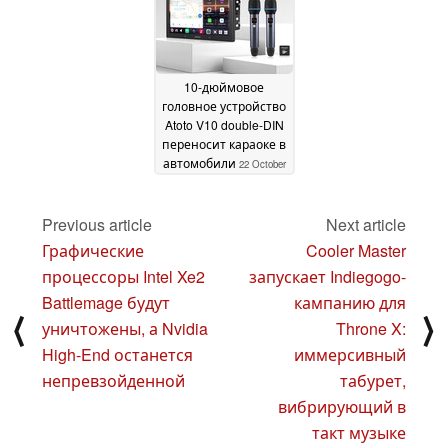
барьер для входа на рынок, устранив
необходимость в пьезоусилителе, сократив
стоимость, площадь компонентов и
энергопотребление.
10-дюймовое
головное устройство
Теперь производители могут свободно создавать
Atoto V10 double-DIN
переносит караоке в
лучшие наушники для потребителей с
автомобили
22 October
технологически превосходным звуком благодаря
2025
xMEMS µFidelity.
Previous article
Next article
Санта-Клара, Калифорния, 27 марта 2025 г. -
Графические
Cooler Master
Компания xMEMS Labs, разработчик передовой
процессоры Intel Xe2
запускает Indiegogo-
платформы для инноваций на основе пьезо-МЭМС
Battlemage будут
кампанию для
⟨
⟩
и создатель ведущих в мире полностью
уничтожены, а Nvidia
Throne X:
кремниевых микродинамиков, сегодня объявила о
High-End останется
иммерсивный
выпуске xMEMS Lassen, новейшей инновации
непревзойденной
табурет,
компании для обеспечения микро-верности
вибрирующий в
(µFidelity) звука в потребительских наушниках
такт музыке