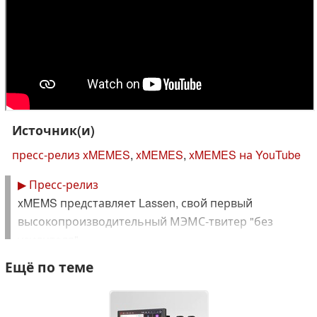
Источник(и)
пресс-релиз xMEMES
,
xMEMES
,
xMEMES на YouTube
▶
Пресс-релиз
xMEMS представляет Lassen, свой первый
высокопроизводительный МЭМС-твитер "без
усилителя"
Ещё по теме
27 марта 2025 г
Выпустив Lassen, компания xMEMS снизила