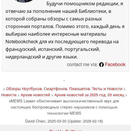
снижает барьеры на пути к широкому внедрению
Будучи помощником редакции, я
2-полосных беспроводных аудио наушников TWS.
отвечаю за пополнение нашей Библиотеки, в
которой собраны обзоры с самых разных
компания xMEMS разработала новаторский
сторонних порталов. Помимо этого, каждый день я
твитер Lassen TWS на своей проверенной МЭМС-
выбираю наиболее интересные материалы
платформе, чтобы обеспечить массовое
Notebookcheck для их последующего перевода на
производство и легкую интеграцию в 2-полосные
французский, испанский, португальский,
наушники.
нидерландский и другие языки.
"Индустрия приняла превосходное качество звука
contact me via:
Facebook
2-полосных динамиков в наушниках TWS, а также
способность динамиков xMEMS улучшить это
'
качество", - сказал Майк Хаусхолдер, вице-
>
Обзоры Ноутбуков, Смартфонов, Планшетов. Тесты и Новости
>
президент по маркетингу и развитию бизнеса
Новости
>
Архив новостей
>
Архив новостей за 2025 год, 03 месяц
>
компании xMEMS. "Lassen - это революционный
xMEMS Lassen обеспечивает высококачественный звук для
настоящих беспроводных стерео наушников с помощью
дизайн, основанный на проверенной платформе.
технологии MEMS
Она позволит вывести преимущества 2-полосного
David Chien, 2025-03-30 (Update: 2026-02-18)
аудио в наушниках на более широкий рынок,