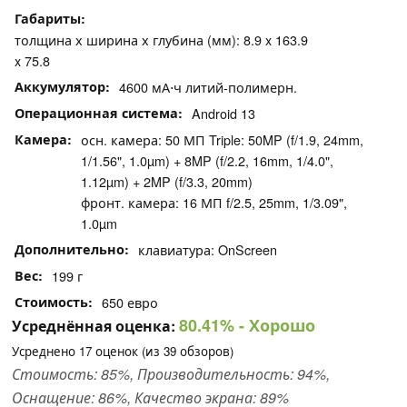
Габариты
толщина х ширина х глубина (мм): 8.9 x 163.9
x 75.8
Аккумулятор
4600 мА⋅ч литий-полимерн.
Операционная система
Android 13
Камера
осн. камера: 50 МП Triple: 50MP (f/1.9, 24mm,
1/1.56", 1.0µm) + 8MP (f/2.2, 16mm, 1/4.0",
1.12µm) + 2MP (f/3.3, 20mm)
фронт. камера: 16 МП f/2.5, 25mm, 1/3.09",
1.0µm
Дополнительно
клавиатура: OnScreen
Вес
199 г
Стоимость
650 евро
80.41%
- Хорошо
Усреднённая оценка:
Усреднено
17
оценок (из
39
обзоров)
Стоимость: 85%, Производительность: 94%,
Оснащение: 86%, Качество экрана: 89%