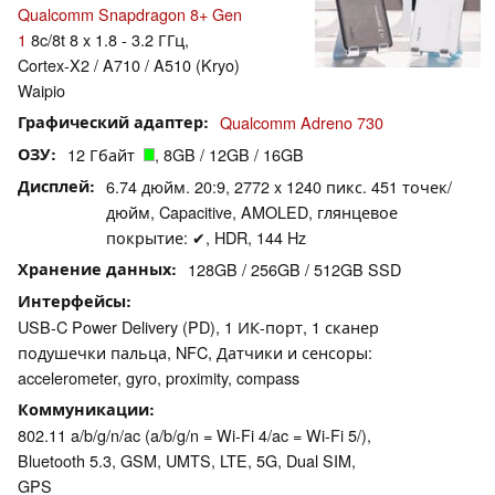
Qualcomm Snapdragon 8+ Gen
1
8c/8t 8 x 1.8 - 3.2 ГГц,
Cortex-X2 / A710 / A510 (Kryo)
Waipio
Графический адаптер
Qualcomm Adreno 730
ОЗУ
12 Гбайт
, 8GB / 12GB / 16GB
Дисплей
6.74 дюйм. 20:9, 2772 x 1240 пикс. 451 точек/
дюйм, Capacitive, AMOLED, глянцевое
покрытие: ✔, HDR, 144 Hz
Хранение данных
128GB / 256GB / 512GB SSD
Интерфейсы
USB-C Power Delivery (PD), 1 ИК-порт, 1 сканер
подушечки пальца, NFC, Датчики и сенсоры:
accelerometer, gyro, proximity, compass
Коммуникации
802.11 a/b/g/n/ac (a/b/g/n = Wi-Fi 4/ac = Wi-Fi 5/),
Bluetooth 5.3, GSM, UMTS, LTE, 5G, Dual SIM,
GPS