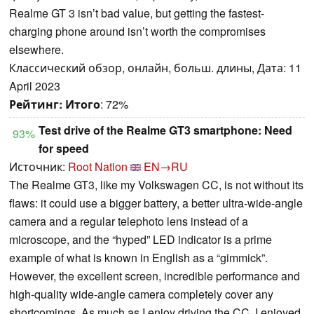
Realme GT 3 isn’t bad value, but getting the fastest-
charging phone around isn’t worth the compromises
elsewhere.
Классический обзор, онлайн, больш. длины, Дата: 11
April 2023
Рейтинг:
Итого
: 72%
Test drive of the Realme GT3 smartphone: Need
93%
for speed
Источник:
Root Nation
EN→RU
The Realme GT3, like my Volkswagen CC, is not without its
flaws: it could use a bigger battery, a better ultra-wide-angle
camera and a regular telephoto lens instead of a
microscope, and the “hyped” LED indicator is a prime
example of what is known in English as a “gimmick”.
However, the excellent screen, incredible performance and
high-quality wide-angle camera completely cover any
shortcomings. As much as I enjoy driving the CC, I enjoyed