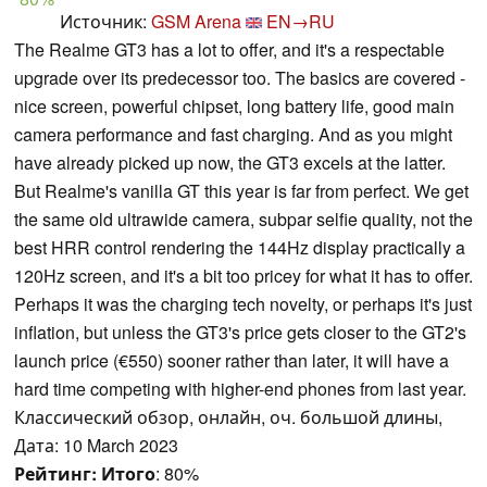
Источник:
GSM Arena
EN→RU
The Realme GT3 has a lot to offer, and it's a respectable
upgrade over its predecessor too. The basics are covered -
nice screen, powerful chipset, long battery life, good main
camera performance and fast charging. And as you might
have already picked up now, the GT3 excels at the latter.
But Realme's vanilla GT this year is far from perfect. We get
the same old ultrawide camera, subpar selfie quality, not the
best HRR control rendering the 144Hz display practically a
120Hz screen, and it's a bit too pricey for what it has to offer.
Perhaps it was the charging tech novelty, or perhaps it's just
inflation, but unless the GT3's price gets closer to the GT2's
launch price (€550) sooner rather than later, it will have a
hard time competing with higher-end phones from last year.
Классический обзор, онлайн, оч. большой длины,
Дата: 10 March 2023
Рейтинг:
Итого
: 80%