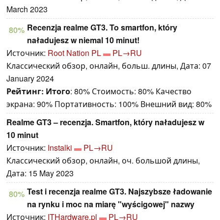
March 2023
Recenzja realme GT3. To smartfon, który
80%
naładujesz w niemal 10 minut!
Источник:
Root Nation PL
PL→RU
Классический обзор, онлайн, больш. длины, Дата: 07
January 2024
Рейтинг:
Итого
: 80% Стоимость: 80% Качество
экрана: 90% Портативность: 100% Внешний вид: 80%
Realme GT3 – recenzja. Smartfon, który naładujesz w
10 minut
Источник:
Instalki
PL→RU
Классический обзор, онлайн, оч. большой длины,
Дата: 15 May 2023
Test i recenzja realme GT3. Najszybsze ładowanie
80%
na rynku i moc na miarę "wyścigowej" nazwy
Источник:
ITHardware.pl
PL→RU