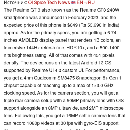
Источник:
OI Spice Tech News
EN→RU
The Realme GT 3 also known as the Realme GT3 240W
smartphone was announced in February 2023, and the
expected price of this phone is $649 (Rs 53,690 in India)
approx. As for the primary specs, you are getting a 6.74-
inches AMOLED display panel that renders 1B colors, an
immersive 144Hz refresh rate, HDR10+, and a 500-1400
nits brightness rating. All of that comes with 451 pixels
density. The device runs on the latest Android 13 OS
supported by Realme UI 4.0 custom UI. For performance,
you get a 4nm Qualcomm SM8475 Snapdragon 8+ Gen 1
chipset capable of reaching up to a max of 1×3.0 GHz
clocking speed. As for the camera section, you will get a
triple rear camera setup with a 50MP primary lens with OIS
support alongside an 8MP ultrawide, and 2MP microscope
lens. Following this, you get a 16MP selfie camera lens that
can record 1080p videos at 30 fps with gyro-EIS support.