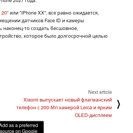
hone 2027 года.
 20"
или "iPhone XX", все равно ожидается,
змещении датчиков Face ID и камеры
ь наконец-то создать бесшовное,
тройство, которое было долгосрочной целью
Next article
Xiaomi выпускает новый флагманский
⟩
телефон с 200-Мп камерой Leica и ярким
OLED-дисплеем
Add as a preferred
source on Google