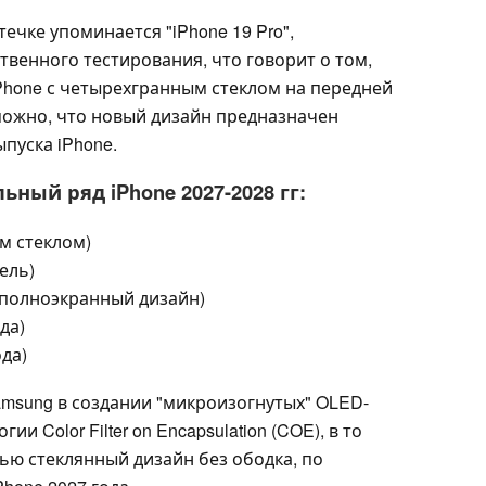
течке упоминается "iPhone 19 Pro",
венного тестирования, что говорит о том,
Phone с четырехгранным стеклом на передней
зможно, что новый дизайн предназначен
пуска iPhone.
ный ряд iPhone 2027-2028 гг:
ым стеклом)
ель)
, полноэкранный дизайн)
да)
ода)
Samsung в создании "микроизогнутых" OLED-
и Color Filter on Encapsulation (COE), в то
ью стеклянный дизайн без ободка, по