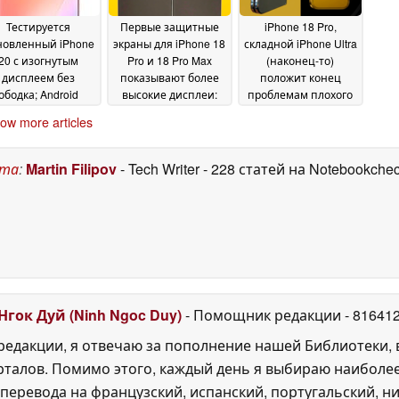
Тестируется
Первые защитные
iPhone 18 Pro,
новленный iPhone
экраны для iPhone 18
складной iPhone Ultra
20 с изогнутым
Pro и 18 Pro Max
(наконец-то)
дисплеем без
показывают более
положит конец
ободка; Android
высокие дисплеи:
проблемам плохого
последует за
Появится ли 7-
приема для
ow more articles
изменением
дюймовый iPhone?
пользователей
23
зайна Apple
Apple, говорится в
23 May
May 2026
свежей утечке
2026
22 May
ста
:
Martin Filipov
- Tech Writer
- 228 статей на Notebookche
2026
Нгок Дуй (Ninh Ngoc Duy)
- Помощник редакции
- 81641
едакции, я отвечаю за пополнение нашей Библиотеки, 
рталов. Помимо этого, каждый день я выбираю наиболе
перевода на французский, испанский, португальский, ни