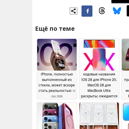
Ещё по теме
iPhone, полностью
кодовые названия
выполненный из
iOS 28 для iPhone 20,
пр
стекла, может вскоре
MacOS 28 для
стать реальностью
MacBook Ultra
м
15
раскрыты; ожидается
July 2026
большой редизайн
н
ра
01 June 2026