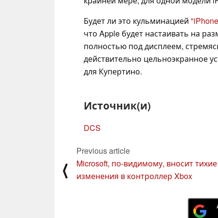
крайней мере, для одной модели iP
Будет ли это кульминацией
"iPhone
что Apple будет настаивать на ра
полностью под дисплеем, стремяс
действительно цельноэкранное ус
для Купертино.
Источник(и)
DCS
Previous article
Microsoft, по-видимому, вносит тихие
⟨
изменения в контроллер Xbox