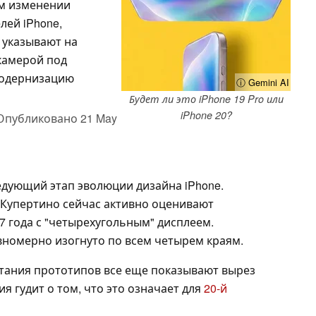
м изменении
лей iPhone,
 указывают на
камерой под
модернизацию
ⓘ Gemini AI
Будет ли это iPhone 19 Pro или
iPhone 20?
Опубликовано
21 May
едующий этап эволюции дизайна iPhone.
в Купертино сейчас активно оценивают
7 года с "четырехугольным" дисплеем.
вномерно изогнуто по всем четырем краям.
ытания прототипов все еще показывают вырез
я гудит о том, что это означает для
20-й