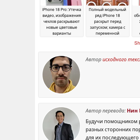
iPhone 18 Pro: Утечка
Полный модельный
видео, изображения
ряд iPhone 18
об
чехлов раскрывают
раскрыт перед
новые цветовые
запуском; камера с
варианты
переменной
флагманов
апертурой станет
Sh
Apple'2026
толще
25 May 2026
23 May 2026
ди
Автор
исходного тек
Автор перевода:
Нин 
Будучи помощником р
разных сторонних по
для их последующего 