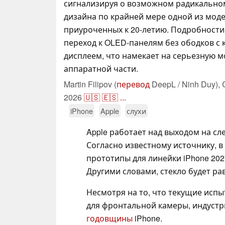
сигнализируя о возможном радикально
дизайна по крайней мере одной из моде
приуроченных к 20-летию. Подробности
переход к OLED-панелям без ободков с 
дисплеем, что намекает на серьезную 
аппаратной части.
Martin Filipov (
перевод
DeepL / Ninh Duy),
2026
🇺🇸
🇪🇸
...
iPhone
Apple
слухи
Apple работает над выходом на сл
Согласно известному источнику, 
прототипы для линейки iPhone 202
Другими словами, стекло будет ра
Несмотря на то, что текущие исп
для фронтальной камеры, индустри
годовщины
iPhone.