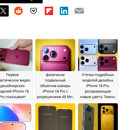
Первое
физически
Утечка подробных
актическое видео
подвижный
моделей дизайна
дизайнерских
объектив камеры
iPhone 18 Pro,
оделей iPhone 18
iPhone 18 Pro с
раскрывающая
Pro показывает
разрешением 48 Мп:
новые цвета: Темно-
овые цвета при
Свежая утечка
вишневый, светло-
зном освещении
показывает, что
голубой, черный и
Apple платит за
серебристый
31 May 2026
29 May
обновление целое
2026
состояние
29 May 2026