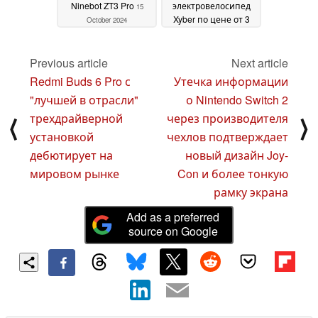
Ninebot ZT3 Pro
электровелосипед
15
Xyber по цене от 3
October 2024
399 юаней ($468)
18
July 2024
Previous article
Next article
Redmi Buds 6 Pro с
Утечка информации
"лучшей в отрасли"
о Nintendo Switch 2
трехдрайверной
через производителя
⟨
⟩
установкой
чехлов подтверждает
дебютирует на
новый дизайн Joy-
мировом рынке
Con и более тонкую
рамку экрана
Add as a preferred
source on Google