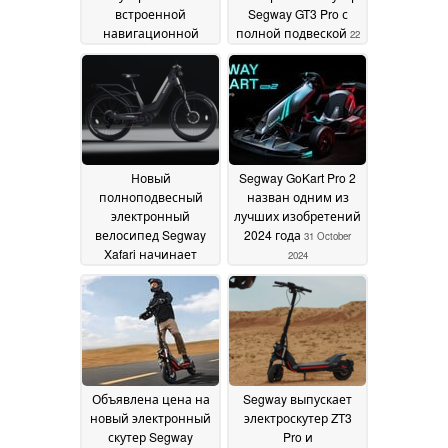
встроенной
Segway GT3 Pro с
навигационной
полной подвеской
22
системой
24 February
January 2025
2025
Новый
Segway GoKart Pro 2
полноподвесный
назван одним из
электронный
лучших изобретений
велосипед Segway
2024 года
31 October
Xafari начинает
2024
продаваться со
скидкой
08 January 2025
Объявлена цена на
Segway выпускает
новый электронный
электроскутер ZT3
скутер Segway
Pro и