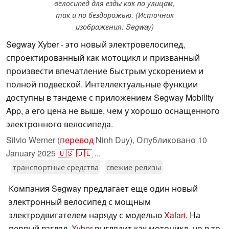
велосипед для езды как по улицам,
так и по бездорожью. (Источник
изображения: Segway)
Segway Xyber - это новый электровелосипед,
спроектированный как мотоцикл и призванный
произвести впечатление быстрым ускорением и
полной подвеской. Интеллектуальные функции
доступны в тандеме с приложением Segway Mobility
App, а его цена не выше, чем у хорошо оснащенного
электронного велосипеда.
Silvio Werner (
перевод
Ninh Duy),
Опубликовано
10
January 2025
🇺🇸
🇩🇪
...
транспортные средства
свежие релизы
Компания Segway предлагает еще один новый
электронный велосипед с мощным
электродвигателем наряду с моделью
Xafari
. На
первый взгляд,
Xyber
выглядит как мотоцикл, но в то