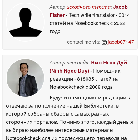
Автор
исходного текста
:
Jacob
Fisher
- Tech writer/translator
- 3014
статей на Notebookcheck
c 2022
года
contact me via:
jacob67147
Автор перевода:
Нин Нгок Дуй
(Ninh Ngoc Duy)
- Помощник
редакции
- 818035 статей на
Notebookcheck
c 2008 года
Будучи помощником редакции, я
отвечаю за пополнение нашей Библиотеки, в
которой собраны обзоры с самых разных
сторонних порталов. Помимо этого, каждый день я
выбираю наиболее интересные материалы
Notebookcheck для их последующего перевода на