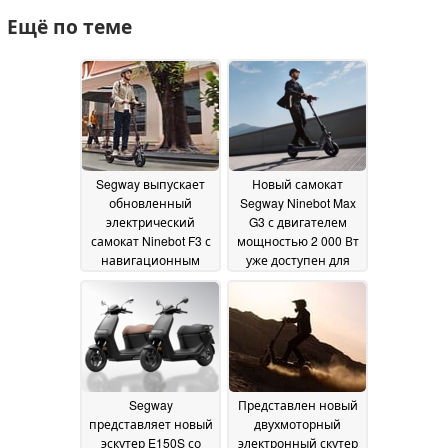
Ещё по теме
Segway выпускает
Новый самокат
обновленный
Segway Ninebot Max
электрический
G3 с двигателем
самокат Ninebot F3 с
мощностью 2 000 Вт
навигационным
уже доступен для
дисплеем и
предварительного
самозакапывающимися
заказа
07 March 2025
шинами
16 April 2025
Segway
Представлен новый
представляет новый
двухмоторный
эскутер E150S со
электронный скутер