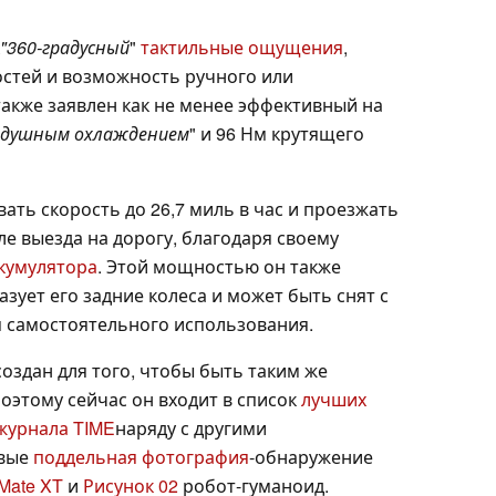
"360-градусный
"
тактильные ощущения
,
стей и возможность ручного или
также заявлен как не менее эффективный на
здушным охлаждением
" и 96 Нм крутящего
вать скорость до 26,7 миль в час и проезжать
е выезда на дорогу, благодаря своему
кумулятора
. Этой мощностью он также
зует его задние колеса и может быть снят с
я самостоятельного использования.
 создан для того, чтобы быть таким же
 поэтому сейчас он входит в список
лучших
 журнала TIME
наряду с другими
овые
поддельная фотография
-обнаружение
Mate XT
и
Рисунок 02
робот-гуманоид.