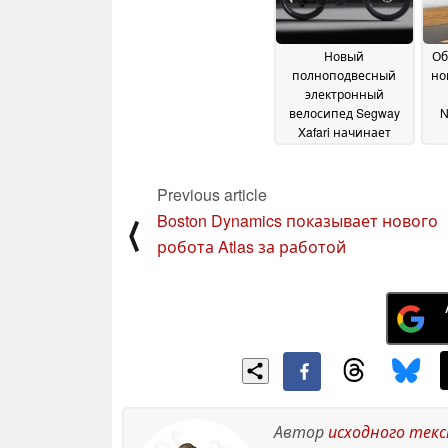
Новый
Об
полноподвесный
но
электронный
велосипед Segway
N
Xafari начинает
продаваться со
скидкой
08 January 2025
Previous article
Boston Dynamics показывает нового
⟨
робота Atlas за работой
Автор
исходного тек