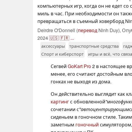
компьютерных игр, когда он не едет со 
миль в час. При необходимости он так
превращаться в съемный ховерборд Nin
Deirdre O'Donnell (
перевод
Ninh Duy),
Опу
2024
🇺🇸
🇫🇷
...
аксессуары
транспортные средства
гад
Спорт и киберспорт
игры и всё, что связ
Сегвей
GoKart Pro
2 в настоящее в
менее, его считают достойным вло
гонках не выходя из дома.
Он действительно выглядит как кл
картинг
с обновленной
"многофунк
сочетании с
"автоцентрирующимс
сиденьем в гоночном стиле. Таким
заметным
гоночный
симулятором,