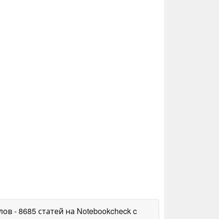
алов
- 8685 статей на Notebookcheck
c