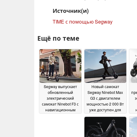
Источник(и)
TIME с помощью Segway
Ещё по теме
Segway выпускает
Новый самокат
обновленный
Segway Ninebot Max
пр
электрический
G3 с двигателем
э
самокат Ninebot F3 с
мощностью 2 000 Вт
навигационным
уже доступен для
дисплеем и
предварительного
с
самозакапывающимися
заказа
07 March 2025
шинами
16 April 2025