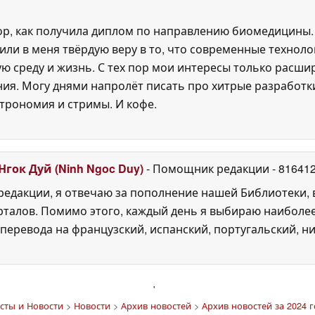
пор, как получила диплом по направлению биомедицины.
или в меня твёрдую веру в то, что современные технол
 среду и жизнь. С тех пор мои интересы только расшир
ия. Могу днями напролёт писать про хитрые разработк
трономия и стримы. И кофе.
Нгок Дуй (Ninh Ngoc Duy)
- Помощник редакции
- 81641
едакции, я отвечаю за пополнение нашей Библиотеки, 
рталов. Помимо этого, каждый день я выбираю наиболе
перевода на французский, испанский, португальский, ни
'
сты и Новости
>
Новости
>
Архив новостей
>
Архив новостей за 2024 г