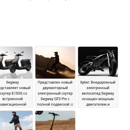
Segway
Представлен новый
Xyber: Внедорожный
едставляет новый
двухмоторный
электронный
скутер E150S со
электронный скутер
велосипед Segway
встроенной
Segway GT3 Pro с
оснащен мощным
навигационной
полной подвеской
двигателем и
22
истемой
интеллектуальными
24 February
January 2025
функциями
2025
10 January
2025