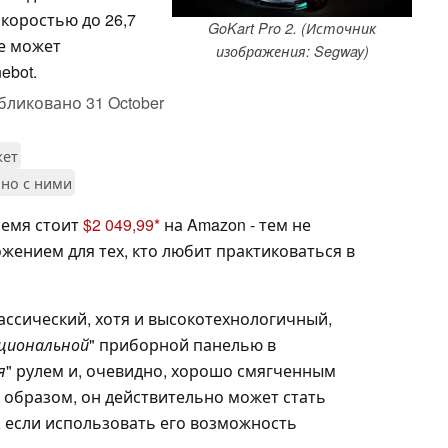
скоростью до 26,7
GoKart Pro 2. (Источник
же может
изображения: Segway)
ebot.
бликовано
31 October
жет
ано с ними
ремя стоит
$2 049,99
на Amazon - тем не
жением для тех, кто любит практиковаться в
ассический, хотя и высокотехнологичный,
циональной
" приборной панелью в
я
" рулем и, очевидно, хорошо смягченным
 образом, он действительно может стать
 если использовать его возможность