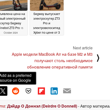
ъявлена цена на
Segway выпускает
вый электронный
электроскутер ZT3
скутер Segway
Pro и
inebot ZT3 Pro
электровелосипед
15
Xyber по цене от 3
October 2024
399 юаней ($468)
18
July 2024
Next article
Apple модели MacBook Air на базе M2 и M3
⟩
получают столь необходимое
обновление оперативной памяти
Add as a preferred
source on Google
ста
:
Дэйдр О Доннэл (Deirdre O Donnell)
- Автор матери