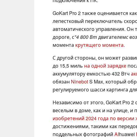
подключения к ПК.
GoKart Pro 2 также оценивается как
лепестковый переключатель скоро
автоматического управления. Он 
дороге, с
"4 800 Вт
двигателем
с во
момента
крутящего момента
.
С другой стороны, он может разви
до 15,5 миль
на одной зарядке
посл
аккумулятору емкостью 432 Втч
ак
обязан
Ninebot
S Max, который обра
регулируемого шасси картинга дл
Независимо от этого, GoKart Pro 2
веселым в доме, как и на улице, и
изобретений 2024 года по версии
достижениями, такими как перед
поддельных фотографий
AI
huawei