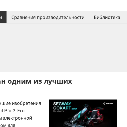
и
Сравнения производительности
Библиотека
ван одним из лучших
учшие изобретения
t Pro 2. Его
м электронной
ром для