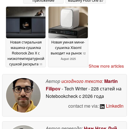
приложение
машину Floor One S7
выходит на рынок
Stretch Steam с 80
Европы
минутами работы
24 September
20
2025
September 2025
Новая стиральная
Новая умная мини-
машина-сушилка
сушилка Xiaomi
Roborock Zeo X с
выходит на рынок
12
низкотемпературной
August 2025
сушкой раскрыта
11
Show more articles
September 2025
Автор
исходного текста
:
Martin
Filipov
- Tech Writer
- 228 статей на
Notebookcheck
c 2026 года
contact me via:
LinkedIn
Автор перевода:
Нин Нгок Дуй