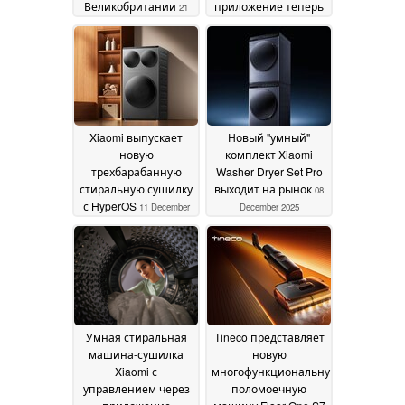
Великобритании
приложение теперь
21
доступна во многих
February 2026
странах
22 January 2026
Xiaomi выпускает
Новый "умный"
новую
комплект Xiaomi
трехбарабанную
Washer Dryer Set Pro
стиральную сушилку
выходит на рынок
08
с HyperOS
11 December
December 2025
2025
Умная стиральная
Tineco представляет
машина-сушилка
новую
Xiaomi с
многофункциональную
управлением через
поломоечную