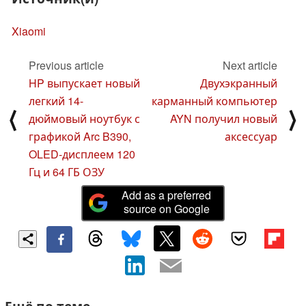
Xiaomi
Previous article
Next article
HP выпускает новый
Двухэкранный
легкий 14-
карманный компьютер
⟨
⟩
дюймовый ноутбук с
AYN получил новый
графикой Arc B390,
аксессуар
OLED-дисплеем 120
Гц и 64 ГБ ОЗУ
Add as a preferred
source on Google