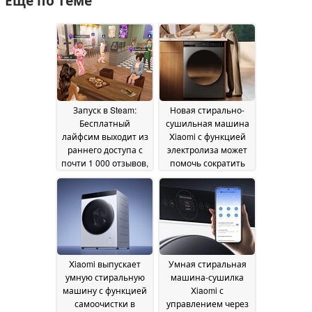
Ещё по теме
Запуск в Steam:
Новая стирально-
Бесплатный
сушильная машина
лайфсим выходит из
Xiaomi с функцией
раннего доступа с
электролиза может
почти 1 000 отзывов,
помочь сократить
но есть одна
использование
загвоздка
моющих средств
29 May 2026
26
May 2026
Xiaomi выпускает
Умная стиральная
умную стиральную
машина-сушилка
машину с функцией
Xiaomi с
самоочистки в
управлением через