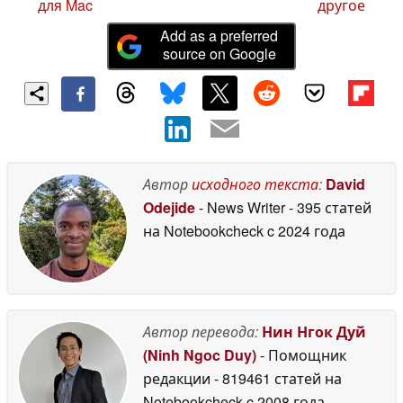
для Mac
другое
Add as a preferred
source on Google
Автор
исходного текста
:
David
Odejide
- News Writer
- 395 статей
на Notebookcheck
c 2024 года
Автор перевода:
Нин Нгок Дуй
(Ninh Ngoc Duy)
- Помощник
редакции
- 819461 статей на
Notebookcheck
c 2008 года