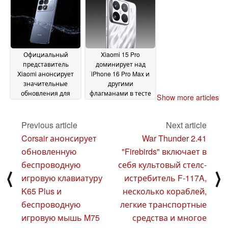
21
November 2024
Официальный
Xiaomi 15 Pro
представитель
доминирует над
Xiaomi анонсирует
iPhone 16 Pro Max и
значительные
другими
обновления для
флагманами в тесте
Show more articles
серии Redmi K80 в
на выносливость
преддверии запуска
батареи
16 November
Previous article
Next article
17 November 2024
2024
Corsair анонсирует
War Thunder 2.41
обновленную
"Firebirds" включает в
беспроводную
себя культовый стелс-
⟨
⟩
игровую клавиатуру
истребитель F-117A,
K65 Plus и
несколько кораблей,
беспроводную
легкие транспортные
игровую мышь M75
средства и многое