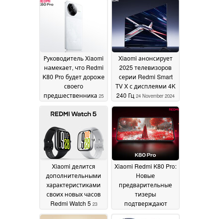
Руководитель Xiaomi
Xiaomi анонсирует
намекает, что Redmi
2025 телевизоров
K80 Pro будет дороже
серии Redmi Smart
своего
TV X с дисплеями 4K
предшественника
240 Гц
25
24 November 2024
November 2024
Xiaomi делится
Xiaomi Redmi K80 Pro:
дополнительными
Новые
характеристиками
предварительные
своих новых часов
тизеры
Redmi Watch 5
подтверждают
23
наличие 2K-дисплея,
November 2024