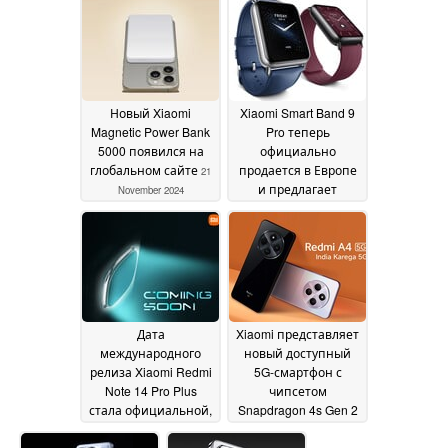
аккумулятора
емкостью 6 000 мАч
и беспроводной
зарядки мощностью
50 Вт
23 November 2024
Новый Xiaomi
Xiaomi Smart Band 9
Magnetic Power Bank
Pro теперь
5000 появился на
официально
глобальном сайте
продается в Европе
21
и предлагает
November 2024
стартовые
предложения
21
November 2024
Дата
Xiaomi представляет
международного
новый доступный
релиза Xiaomi Redmi
5G-смартфон с
Note 14 Pro Plus
чипсетом
стала официальной,
Snapdragon 4s Gen 2
ожидаются и другие
20 November 2024
новые смартфоны