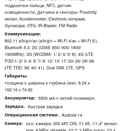
подушечки пальца, NFC, датчик
освещённости, Датчики и сенсоры: Proximity
sensor, Accelerometer, Electronic compass,
Gyroscope, OTG, IR-Blaster, FM-Radio
Коммуникации
802.11 a/b/g/n/ac (a/b/g/n = Wi-Fi 4/ac = Wi-Fi 5/),
Bluetooth 5.3, 2G (GSM: 850/ 900/ 1800/
1900MHz); 3G (WCDMA: 1/ 2/ 4/ 5/ 8); 4G (LTE
FDD:1/ 2/ 3/ 4/ 5/ 7/ 8/ 12/ 13/ 17/ 20/ 26/ 28/ 66;
LTE TDD: 38/ 40/ 41), Dual SIM, LTE, GPS
Габариты
толщина х ширина х глубина (мм): 8.24 x
162.16 x 74.92
Аккумулятор
5500 мА⋅ч литий-полимерн.
Зарядка
быстрая зарядка
Операционная система
Android 14
Камера
осн. камера: 200 МП OIS, f/1.65, 1/1,4" sensor-
size; 8 MPix ultrawide, f/2.2; 2 MPix macro, f/2.4