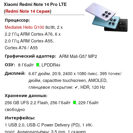
Xiaomi Redmi Note 14 Pro LTE
(
Redmi Note 14 Серия
)
Процессор
Mediatek Helio G100
8c/8t, 2 x
2.2 ГГц ARM Cortex-A76, 6 x
2.0 ГГц ARM Cortex-A55,
Cortex-A76 / A55
Графический адаптер
ARM Mali-G57 MP2
ОЗУ
8 Гбайт
, LPDDR4x
Дисплей
6.67 дюйм. 20:9, 2400 x 1080 пикс. 395 точек/
дюйм, capacitive touchscreen, AMOLED,
глянцевое покрытие: ✔, HDR, 120 Hz
Хранение данных
256 GB UFS 2.2 Flash, 256 Гбайт
, 229 Гбайт
свободно
Интерфейсы
1 USB 2.0, USB-C Power Delivery (PD), 1 ИК-
порт, Аудиоразъёмы: 3,5 mm, 1 сканер