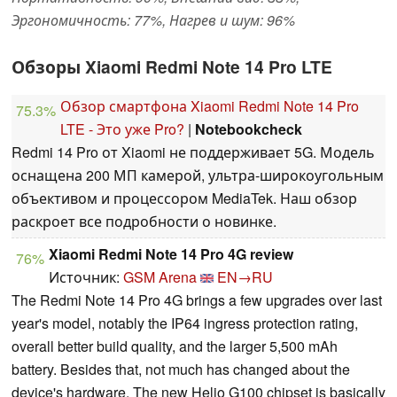
Эргономичность: 77%, Нагрев и шум: 96%
Обзоры Xiaomi Redmi Note 14 Pro LTE
Обзор смартфона Xiaomi Redmi Note 14 Pro
75.3%
LTE - Это уже Pro?
|
Notebookcheck
Redmi 14 Pro от Xiaomi не поддерживает 5G. Модель
оснащена 200 МП камерой, ультра-широкоугольным
объективом и процессором MediaTek. Наш обзор
раскроет все подробности о новинке.
Xiaomi Redmi Note 14 Pro 4G review
76%
Источник:
GSM Arena
EN→RU
The Redmi Note 14 Pro 4G brings a few upgrades over last
year's model, notably the IP64 ingress protection rating,
overall better build quality, and the larger 5,500 mAh
battery. Besides that, not much has changed about the
device's hardware. The new Helio G100 chipset is basically