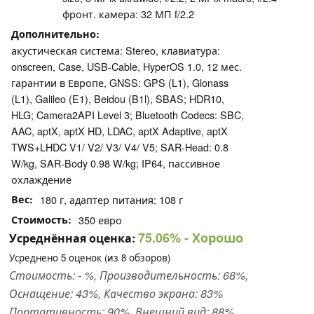
фронт. камера: 32 МП f/2.2
Дополнительно
акустическая система: Stereo, клавиатура:
onscreen, Case, USB-Cable, HyperOS 1.0, 12 мес.
гарантии в Европе, GNSS: GPS (L1), Glonass
(L1), Galileo (E1), Beidou (B1l), SBAS; HDR10,
HLG; Camera2API Level 3; Bluetooth Codecs: SBC,
AAC, aptX, aptX HD, LDAC, aptX Adaptive, aptX
TWS+LHDC V1/ V2/ V3/ V4/ V5; SAR-Head: 0.8
W/kg, SAR-Body 0.98 W/kg; IP64, пассивное
охлаждение
Вес
180 г, адаптер питания: 108 г
Стоимость
350 евро
75.06%
- Хорошо
Усреднённая оценка:
Усреднено
5
оценок (из
8
обзоров)
Стоимость: - %, Производительность: 68%,
Оснащение: 43%, Качество экрана: 83%
Портативность: 90%, Внешний вид: 88%,