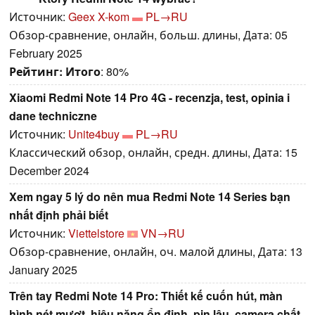
Источник:
Geex X-kom
PL→RU
Обзор-сравнение, онлайн, больш. длины, Дата: 05
February 2025
Рейтинг:
Итого
: 80%
Xiaomi Redmi Note 14 Pro 4G - recenzja, test, opinia i
dane techniczne
Источник:
Unite4buy
PL→RU
Классический обзор, онлайн, средн. длины, Дата: 15
December 2024
Xem ngay 5 lý do nên mua Redmi Note 14 Series bạn
nhất định phải biết
Источник:
Viettelstore
VN→RU
Обзор-сравнение, онлайн, оч. малой длины, Дата: 13
January 2025
Trên tay Redmi Note 14 Pro: Thiết kế cuốn hút, màn
hình nét mượt, hiệu năng ổn định, pin lâu, camera chất