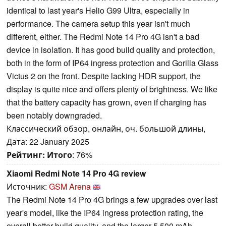
identical to last year's Helio G99 Ultra, especially in
performance. The camera setup this year isn't much
different, either. The Redmi Note 14 Pro 4G isn't a bad
device in isolation. It has good build quality and protection,
both in the form of IP64 ingress protection and Gorilla Glass
Victus 2 on the front. Despite lacking HDR support, the
display is quite nice and offers plenty of brightness. We like
that the battery capacity has grown, even if charging has
been notably downgraded.
Классический обзор, онлайн, оч. большой длины,
Дата: 22 January 2025
Рейтинг:
Итого
: 76%
Xiaomi Redmi Note 14 Pro 4G review
Источник:
GSM Arena
The Redmi Note 14 Pro 4G brings a few upgrades over last
year's model, like the IP64 ingress protection rating, the
overall better build quality, and the larger 5,500 mAh