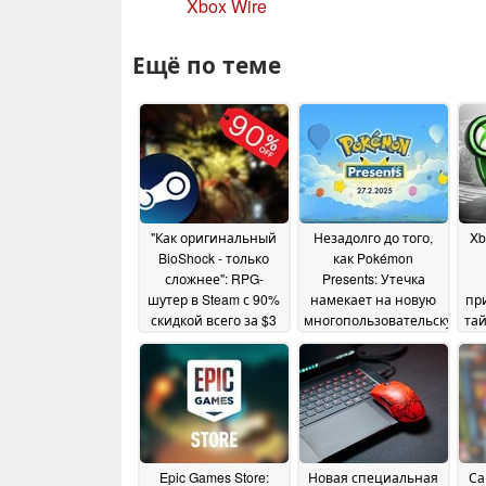
Xbox Wire
Ещё по теме
"Как оригинальный
Незадолго до того,
Xb
BioShock - только
как Pokémon
сложнее": RPG-
Presents: Утечка
шутер в Steam с 90%
намекает на новую
пр
скидкой всего за $3
многопользовательскую
тай
игру
21 April 2025
26 February 2025
Epic Games Store:
Новая специальная
Са