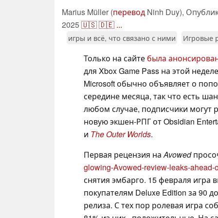
Marius Müller (
перевод
Ninh Duy),
Опубли
2025
🇺🇸
🇩🇪
...
игры и всё, что связано с ними
Игровые 
Только на сайте
была анонсирован
для Xbox Game Pass на этой недел
Microsoft обычно объявляет о поп
середине месяца, так что есть шан
любом случае, подписчики могут 
новую экшен-РПГ от Obsidian Enter
и
The Outer Worlds
.
Первая рецензия на
Avowed
просо
glowing-Avowed-review-leaks-ahead-o
снятия эмбарго. 15 февраля игра 
покупателям Deluxe Edition за 90
релиза. С тех пор ролевая игра с
81% из них - положительные. На с