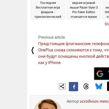
Последняя
версия игровой
бесплатная игра
мыши Razer Viper 3
и
февраля -
Pro Faker Edition
00
приключенческий
отличается ярким
о
экшен с хорошим
дизайном и
по
Sh
рейтингом
привычной
21 February
беспроводной
2025
работой на частоте 8
Previous article
кГц
21 February 2025
Предстоящие флагманские телефон
⟨
OnePlus снова склоняются к тому, чт
они будут оснащены кнопкой действ
как у iPhone
Автор
исходного тек