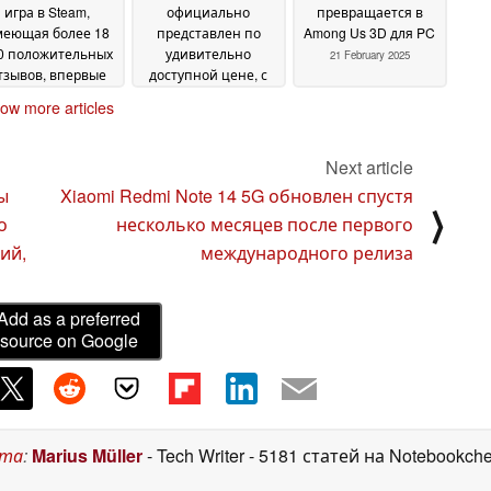
игра в Steam,
официально
превращается в
меющая более 18
представлен по
Among Us 3D для PC
0 положительных
удивительно
21 February 2025
тзывов, впервые
доступной цене, с
лучает скидку 90%
широкими
ow more articles
возможностями
21 February 2025
настройки и ретро-
играми
21 February 2025
Next article
ы
Xiaomi Redmi Note 14 5G обновлен спустя
⟩
о
несколько месяцев после первого
ий,
международного релиза
Add as a preferred
source on Google
ста
:
Marius Müller
- Tech Writer
- 5181 статей на Notebookch