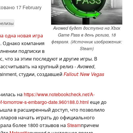
ковано
17 February
релизы
Avowed будет доступна на Xbox
Game Pass в день релиза, 18
а одна новая игра
февраля. (Источник изображения:
е. Однако компания
Steam)
олнении подписки в
с, что за этим последуют и другие игры. В
рассчитывать на крупный релиз -
Avowed
,
tainment, студии, создавшей
Fallout: New Vegas
чилась на
https://www.notebookcheck.net/A-
f-tomorrow-s-embargo-date.960188.0.html
еще до
вышла в расширенный доступ, что позволило
 долларов начать играть до официального
обрала более 1800 отзывов на
Steam
причем
айте
Metacritic
avowed в настоящее время