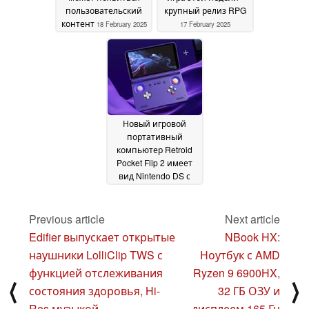
пользовательский
крупный релиз RPG
контент
18 February 2025
17 February 2025
Новый игровой
портативный
компьютер Retroid
Pocket Flip 2 имеет
вид Nintendo DS с
цветовой схемой
GameCube
15 February
Previous article
Next article
2025
Edifier выпускает открытые
NBook HX:
наушники LolliClip TWS с
Ноутбук с AMD
функцией отслеживания
Ryzen 9 6900HX,
⟨
⟩
состояния здоровья, Hi-
32 ГБ ОЗУ и
Res музыкой,
дисплеем 165 Гц