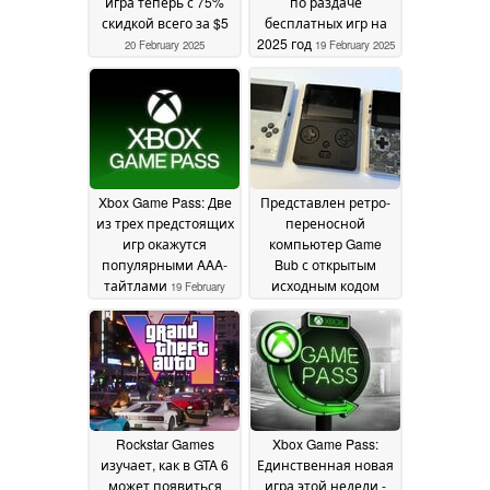
игра теперь с 75%
по раздаче
скидкой всего за $5
бесплатных игр на
2025 год
20 February 2025
19 February 2025
Xbox Game Pass: Две
Представлен ретро-
из трех предстоящих
переносной
игр окажутся
компьютер Game
популярными AAA-
Bub с открытым
тайтлами
исходным кодом
19 February
FPGA для игр Game
2025
Boy Color и Game Boy
Advance
19 February 2025
Rockstar Games
Xbox Game Pass:
изучает, как в GTA 6
Единственная новая
может появиться
игра этой недели -