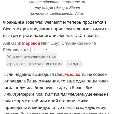
стоит обратить внимание на
эту новую сделку в Steam
(источник изображения: Valve)
Франшиза Total War: Warhammer теперь продается в
Steam. Акция предлагает привлекательные скидки на
все три игры и их многочисленные DLC-пакеты.
Anil Ganti (
перевод
Ninh Duy),
Опубликовано
19
February 2025
🇺🇸
🇫🇷
...
PC и всё, что связано с ним
игры и всё, что связано с ними
выгодно
Если недавно вышедшая
Цивилизация VII
не совсем
оправдала Ваши ожидания, то еще одна пошаговая
игра получила большую скидку в Steam.
Все
триигры
серии
Total War: Warhammerбыли
уценены на
платформе в той или иной степени. Ниже
приведены индивидуальные цены на каждую игру,
но если Вы хотите купить все три игры вместе, то на