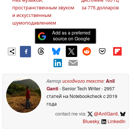
пространственным звуком
за 775 долларов
и искусственным
шумоподавлением
Add as a preferred
source on Google
Автор
исходного текста
:
Anil
Ganti
- Senior Tech Writer
- 2957
статей на Notebookcheck
c 2019
года
contact me via:
@AnilGanti
,
Bluesky
,
LinkedIn