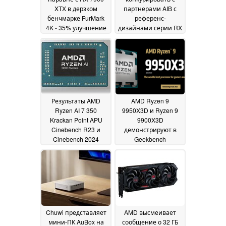
XTX в дерзком
партнерами AIB с
бенчмарке FurMark
референс-
4K - 35% улучшение
дизайнами серии RX
по сравнению с RX
9070
22 February 2025
7900 XT
22 February 2025
Результаты AMD
AMD Ryzen 9
Ryzen AI 7 350
9950X3D и Ryzen 9
Krackan Point APU
9900X3D
Cinebench R23 и
демонстрируют в
Cinebench 2024
Geekbench
просочились в
двузначный прирост
Интернет
производительности
21 February
по сравнению с
2025
аналогами из Zen 4
19 February 2025
Chuwi представляет
AMD высмеивает
мини-ПК AuBox на
сообщение о 32 ГБ