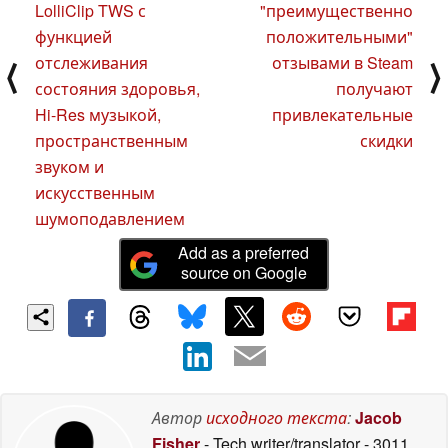
LolliClip TWS с
"преимущественно
функцией
положительными"
отслеживания
отзывами в Steam
⟨
⟩
состояния здоровья,
получают
Hi-Res музыкой,
привлекательные
пространственным
скидки
звуком и
искусственным
шумоподавлением
Add as a preferred
source on Google
Автор
исходного текста
:
Jacob
Fisher
- Tech writer/translator
- 3011