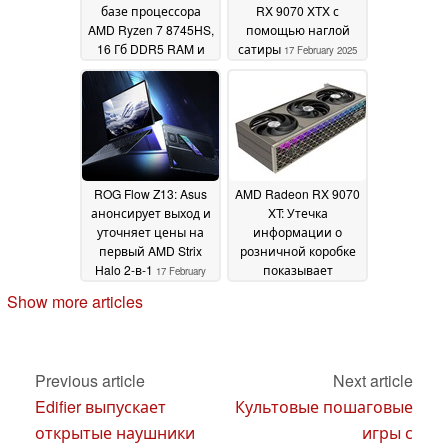
базе процессора
RX 9070 XTX с
AMD Ryzen 7 8745HS,
помощью наглой
16 Гб DDR5 RAM и
сатиры
17 February 2025
512 Гб PCIe SSD
18
February 2025
ROG Flow Z13: Asus
AMD Radeon RX 9070
анонсирует выход и
XT: Утечка
уточняет цены на
информации о
первый AMD Strix
розничной коробке
Halo 2-в-1
показывает
17 February
удивительно
2025
Show more articles
высокие требования
к блоку питания для
разогнанного
варианта
15 February
Previous article
Next article
2025
Edifier выпускает
Культовые пошаговые
открытые наушники
игры с