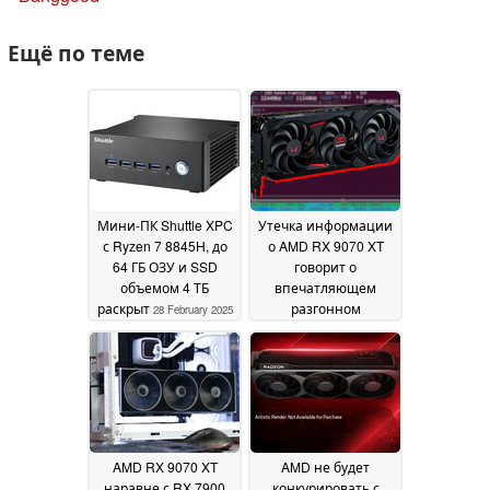
Ещё по теме
Мини-ПК Shuttle XPC
Утечка информации
с Ryzen 7 8845H, до
о AMD RX 9070 XT
64 ГБ ОЗУ и SSD
говорит о
объемом 4 ТБ
впечатляющем
раскрыт
разгонном
28 February 2025
потенциале при
увеличении ТГП
всего на 25 Вт
25
February 2025
AMD RX 9070 XT
AMD не будет
наравне с RX 7900
конкурировать с