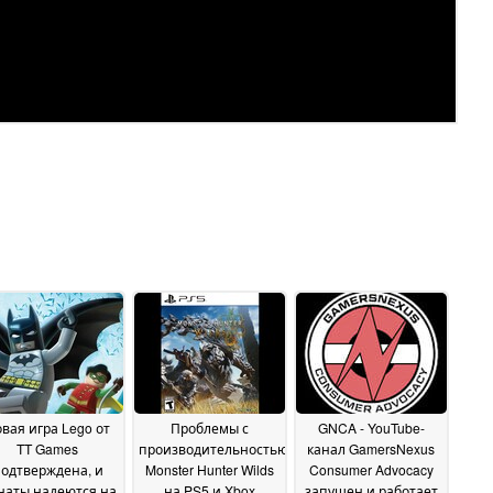
вая игра Lego от
Проблемы с
GNCA - YouTube-
TT Games
производительностью
канал GamersNexus
одтверждена, и
Monster Hunter Wilds
Consumer Advocacy
наты надеются на
на PS5 и Xbox
запущен и работает