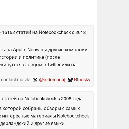
- 15152 статей на Notebookcheck
c 2018
ть на Apple, Neowin и другие компании.
стории и политике (после
инуться словцом в Twitter или на
contact me via:
@aldersonaj
,
Bluesky
5 статей на Notebookcheck
c 2008 года
в которой собраны обзоры с самых
е интересные материалы Notebookcheck
дерландский и другие языки.