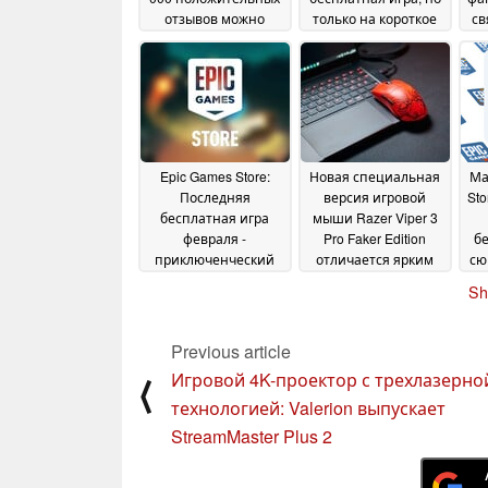
отзывов можно
только на короткое
св
приобрести за $2,99
время
27 February 2025
06 March 2025
Epic Games Store:
Новая специальная
Ма
Последняя
версия игровой
Sto
бесплатная игра
мыши Razer Viper 3
февраля -
Pro Faker Edition
бе
приключенческий
отличается ярким
сю
экшен с хорошим
дизайном и
Sh
рейтингом
привычной
21 February
беспроводной
2025
работой на частоте 8
Previous article
кГц
21 February 2025
Игровой 4K-проектор с трехлазерно
⟨
технологией: Valerion выпускает
StreamMaster Plus 2