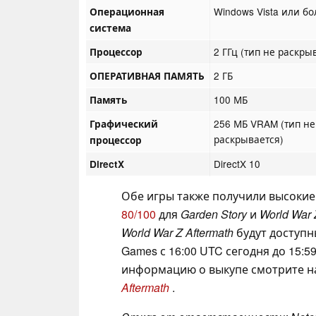
Windows Vista или б
Операционная
система
2 ГГц (тип не раскры
Процессор
2 ГБ
ОПЕРАТИВНАЯ ПАМЯТЬ
100 МБ
Память
256 МБ VRAM (тип не
Графический
раскрывается)
процессор
DirectX 10
DirectX
Обе игры также получили высокие о
80/100
для
Garden Story
и
World War 
World War Z Aftermath
будут доступн
Games с 16:00 UTC сегодня до 15:
информацию о выкупе смотрите н
Aftermath
.