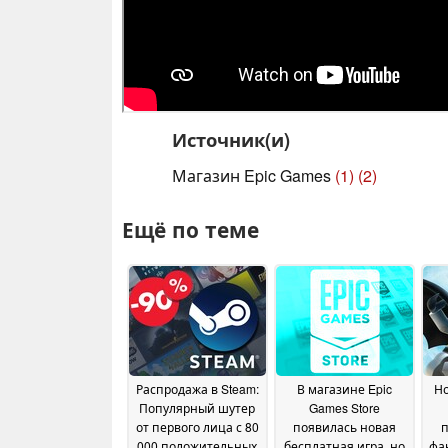
Источник(и)
Магазин Epic Games
(1)
(2)
Ещё по теме
Распродажа в Steam:
В магазине Epic
Но
Популярный шутер
Games Store
от первого лица с 80
появилась новая
п
000 положительных
бесплатная игра, но
фа