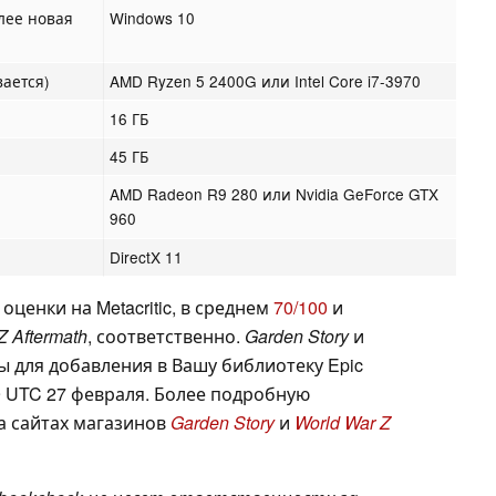
олее новая
Windows 10
вается)
AMD Ryzen 5 2400G или Intel Core i7-3970
16 ГБ
45 ГБ
AMD Radeon R9 280 или Nvidia GeForce GTX
960
DirectX 11
ценки на Metacritic, в среднем
70/100
и
Z Aftermath
, соответственно.
Garden Story
и
ы для добавления в Вашу библиотеку Epic
59 UTC 27 февраля. Более подробную
а сайтах магазинов
Garden Story
и
World War Z