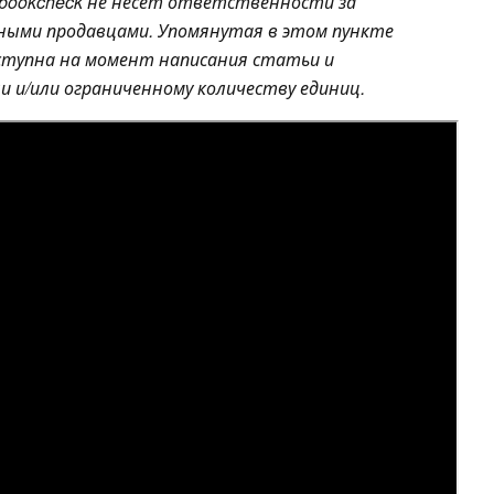
bookcheck не несет ответственности за
чными продавцами. Упомянутая в этом пункте
доступна на момент написания статьи и
 и/или ограниченному количеству единиц.