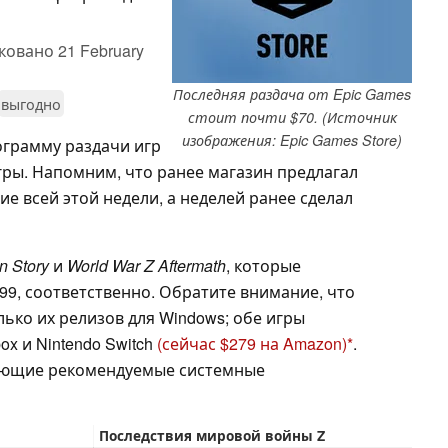
ковано
21 February
Последняя раздача от Epic Games
выгодно
стоит почти $70. (Источник
изображения: Epic Games Store)
ограмму раздачи игр
игры. Напомним, что ранее магазин предлагал
ие всей этой недели, а неделей ранее сделал
n Story
и
World War Z Aftermath
, которые
,99, соответственно. Обратите внимание, что
ько их релизов для Windows; обе игры
x и Nintendo Switch
(сейчас $279 на Amazon)
.
дующие рекомендуемые системные
Последствия мировой войны Z