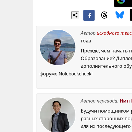
Автор
исходного тек
года
Прежде, чем начать п
Образование? Диплом
дополнительного обуч
форуме Notebookcheck!
Автор перевода:
Нин 
Будучи помощником р
разных сторонних по
для их последующего 