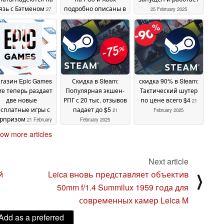
язь с Бэтменом
подробно описаны в
27
25 February 2025
анализе Digital
February 2025
Foundry
25 February 2025
газин Epic Games
Скидка в Steam:
скидка 90% в Steam:
re теперь раздает
Популярная экшен-
Тактический шутер
две новые
РПГ с 20 тыс. отзывов
по цене всего $4
21
сплатные игры с
падает до $5
21
February 2025
рпризом
21 February
February 2025
2025
ow more articles
Next article
й
Leica вновь представляет объектив
⟩
50mm f/1.4 Summilux 1959 года для
современных камер Leica M
Add as a preferred