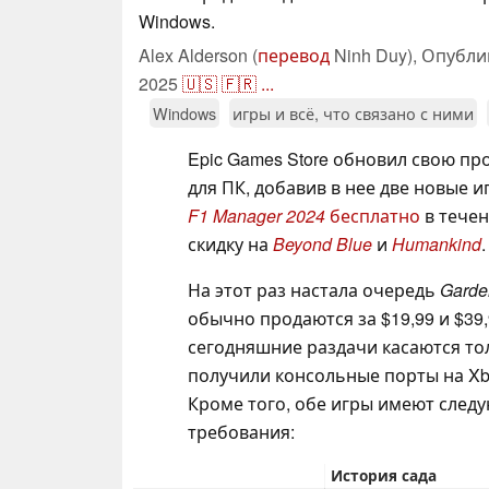
Windows.
Alex Alderson (
перевод
Ninh Duy),
Опубли
2025
🇺🇸
🇫🇷
...
Windows
игры и всё, что связано с ними
Epic Games Store обновил свою пр
для ПК, добавив в нее две новые 
F1 Manager 2024
бесплатно
в течен
скидку на
Beyond Blue
и
Humankind
.
На этот раз настала очередь
Garde
обычно продаются за $19,99 и $39
сегодняшние раздачи касаются тол
получили консольные порты на Xbo
Кроме того, обе игры имеют сле
требования:
История сада