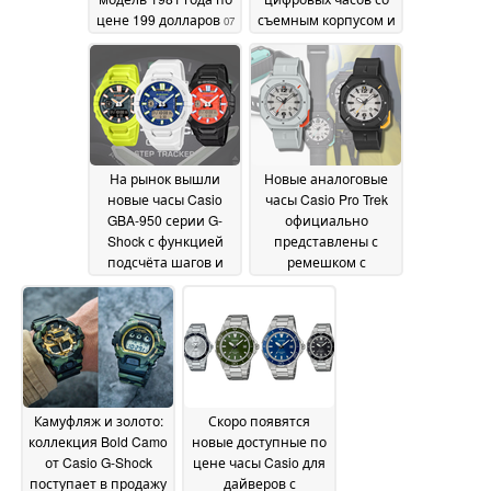
цене 199 долларов
съемным корпусом и
07
ретро-дизайном в
July 2026
стиле Y2K
06 July 2026
На рынок вышли
Новые аналоговые
новые часы Casio
часы Casio Pro Trek
GBA-950 серии G-
официально
Shock с функцией
представлены с
подсчёта шагов и
ремешком с
поддержкой
карабином;
приложения Strava
предзаказ уже
02
открыт
July 2026
02 July 2026
Камуфляж и золото:
Скоро появятся
коллекция Bold Camo
новые доступные по
от Casio G-Shock
цене часы Casio для
поступает в продажу
дайверов с