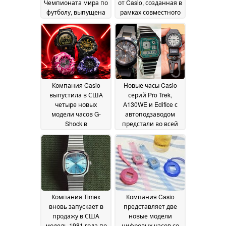
Чемпионата мира по
от Casio, созданная в
футболу, выпущена
рамках совместного
ограниченным
проекта, содержит
тиражом — всего 2
отсылки к
026 экземпляров
популярной ролевой
14
игре Nintendo
July 2026
14 July
2026
Компания Casio
Новые часы Casio
выпустила в США
серий Pro Trek,
четыре новых
A130WE и Edifice с
модели часов G-
автоподзаводом
Shock в
предстали во всей
камуфляжном стиле
красе на первых
фотографиях в
14 July 2026
реальных условиях
07 July 2026
Компания Timex
Компания Casio
вновь запускает в
представляет две
продажу в США
новые модели
модель 1981 года по
цифровых часов со