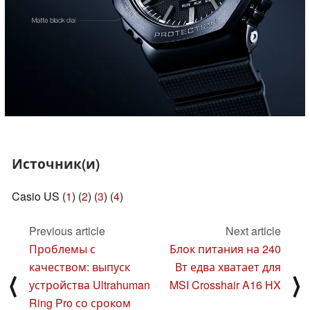
Источник(и)
Casio US (
1
) (
2
) (
3
) (
4
)
Previous article
Next article
Проблемы с
Блок питания на 240
качеством: выпуск
Вт едва хватает для
⟨
⟩
устройства Ultrahuman
MSI Crosshair A16 HX
Ring Pro со сроком