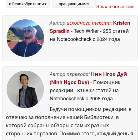
в Великобритании с
вращающимися
Show more articles
двумя
алюминиевыми
классическими
безелями
27 June 2026
моделями
Автор
исходного текста
:
Kristen
29 June 2026
Spradlin
- Tech Writer
- 255 статей
на Notebookcheck
c 2024 года
Автор перевода:
Нин Нгок Дуй
(Ninh Ngoc Duy)
- Помощник
редакции
- 815842 статей на
Notebookcheck
c 2008 года
Будучи помощником редакции, я
отвечаю за пополнение нашей Библиотеки, в
которой собраны обзоры с самых разных
сторонних порталов. Помимо этого, каждый день я