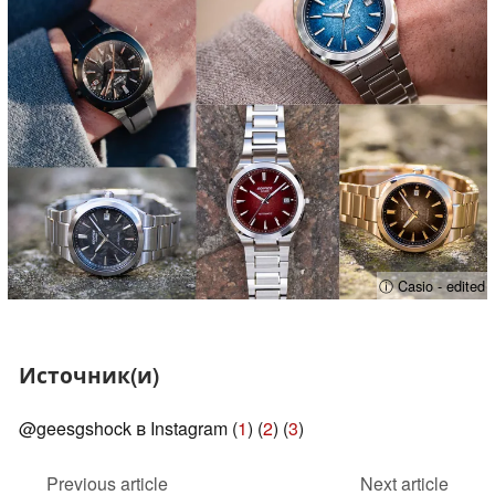
ⓘ Casio - edited
Источник(и)
@geesgshock в Instagram (
1
) (
2
) (
3
)
Previous article
Next article