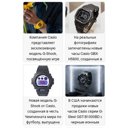
Компания Casio
На реальных
представляет
фотографиях
эксклюзивную
запечатлены новые
модель G-Shock,
часы Casio GBX-
посвящённую игре
H5600, созданные в
«Mother 3», в честь
рамках
20-летия игры
коллаборации и
17 July
оснащенные
2026
множеством
функций
15 July 2026
Новая модель G-
В США начинаются
Shock от Casio,
продажи новых
созданная в честь
часов Casio серии G-
Чемпионата мира по
Steel GST-B1000BD с
футболу, выпущена
черным ионным
ограниченным
покрытием
14 July 2026