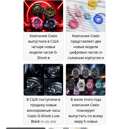
тиражом — всего 2
026 экземпляров
14
July 2026
Компания Casio
Компания Casio
выпустила в США
представляет две
четыре новых
новые модели
модели часов G-
цифровых часов со
Shock в
съемным корпусом и
камуфляжном стиле
ретро-дизайном в
стиле Y2K
14 July 2026
06 July 2026
В США поступили в
В июле этого года
продажу новые
компания Casio
монохромные часы
планирует
Casio G-Shock Luxe
выпустить по всему
Black
миру 5 новых
04 July 2026
моделей часов G-