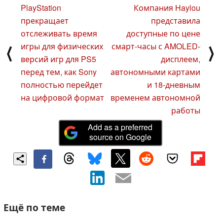
PlayStation
Компания Haylou
прекращает
представила
отслеживать время
доступные по цене
игры для физических
смарт-часы с AMOLED-
⟨
⟩
версий игр для PS5
дисплеем,
перед тем, как Sony
автономными картами
полностью перейдет
и 18-дневным
на цифровой формат
временем автономной
работы
Add as a preferred
source on Google
Ещё по теме