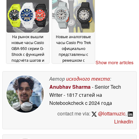
Shock и 2 модели
Baby-G
03 July 2026
На рынок вышли
Новые аналоговые
новые часы Casio
часы Casio Pro Trek
GBA-950 серии G-
официально
Shock с функцией
представлены с
подсчёта шагов и
ремешком с
Show more articles
поддержкой
карабином;
приложения Strava
предзаказ уже
02
открыт
Автор
исходного текста
:
July 2026
02 July 2026
Anubhav Sharma
- Senior Tech
Writer
- 1817 статей на
Notebookcheck
c 2024 года
contact me via:
@lottamuzic
,
LinkedIn