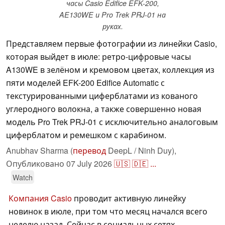
часы Casio Edifice EFK-200,
AE130WE и Pro Trek PRJ-01 на
руках.
Представляем первые фотографии из линейки Casio,
которая выйдет в июле: ретро-цифровые часы
A130WE в зелёном и кремовом цветах, коллекция из
пяти моделей EFK-200 Edifice Automatic с
текстурированными циферблатами из кованого
углеродного волокна, а также совершенно новая
модель Pro Trek PRJ-01 с исключительно аналоговым
циферблатом и ремешком с карабином.
Anubhav Sharma (
перевод
DeepL / Ninh Duy),
Опубликовано
07 July 2026
🇺🇸
🇩🇪
...
Watch
Компания Casio
проводит активную линейку
новинок в июле, при том что месяц начался всего
неделю назад. Сейчас в социальных сетях