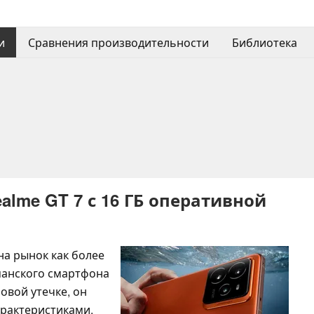
и
Сравнения производительности
Библиотека
lme GT 7 с 16 ГБ оперативной
на рынок как более
манского смартфона
новой утечке, он
арактеристиками,