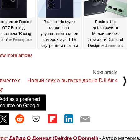
13 February 2025
новление Realme
Realme 14x будет
Realme 14x
GT 7 Pro под
обновлен с
дебютирует в
званием "Racing
улучшенной задней
Малайзии без
ition"
камерой и до 1 ТБ
стойкости Diamond
05 February 2025
внутренней памяти
Design
26 January 2025
26 January 2025
ow more articles
Next article
⟩
вместе с
Новый слух о выпуске дрона DJI Air 4
ду
Add as a preferred
source on Google
ста
:
Дэйдр О Доннэл (Deirdre O Donnell)
- Автор матери