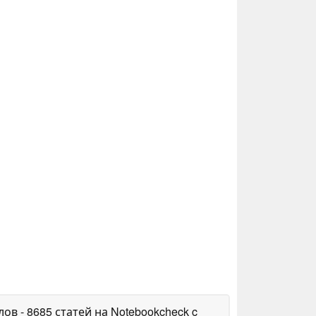
алов
- 8685 статей на Notebookcheck
c