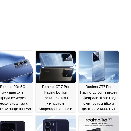
Realme P3x 5G
Realme GT 7 Pro
Realme GT7 Pro
ожидается в
Racing Edition
Racing Edition выйдет
продаже через
поставляется с
в феврале этого года
есколько дней с
чипсетом
с чипсетом Elite и
ссом защиты IP69
Snapdragon 8 Elite и
дисплеем 6000 нит
аккумулятором на
большим
12 February 2025
 000 мАч
аккумулятором
15 February
емкостью 6 500 мАч
2025