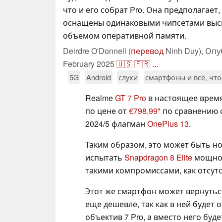
что и его собрат Pro. Она предполагает,
оснащены одинаковыми чипсетами высш
объемом оперативной памяти.
Deirdre O'Donnell (
перевод
Ninh Duy),
Опу
February 2025
🇺🇸
🇫🇷
...
5G
Android
слухи
смартфоны и всё, что
Realme
GT 7 Pro
в настоящее время 
по цене от
€798,99
по сравнению 
2024/5 флагман
OnePlus 13
.
Таким образом, это может быть но
испытать
Snapdragon 8 Elite
мощност
такими компромиссами, как отсут
Этот же смартфон может вернутьс
еще дешевле, так как в ней будет
объектив 7 Pro, а вместо него буд