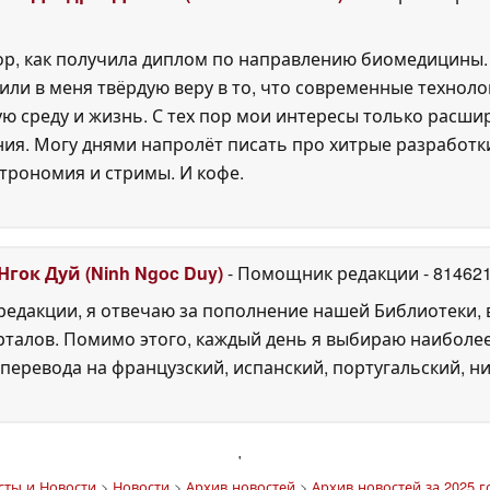
пор, как получила диплом по направлению биомедицины.
или в меня твёрдую веру в то, что современные технол
 среду и жизнь. С тех пор мои интересы только расшир
ия. Могу днями напролёт писать про хитрые разработк
трономия и стримы. И кофе.
Нгок Дуй (Ninh Ngoc Duy)
- Помощник редакции
- 81462
едакции, я отвечаю за пополнение нашей Библиотеки, 
рталов. Помимо этого, каждый день я выбираю наиболе
перевода на французский, испанский, португальский, ни
'
сты и Новости
>
Новости
>
Архив новостей
>
Архив новостей за 2025 г