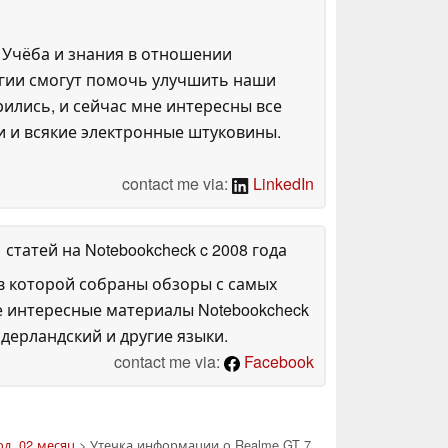
 Учёба и знания в отношении
огии смогут помочь улучшить наши
ились, и сейчас мне интересны все
и и всякие электронные штуковины.
contact me via:
LinkedIn
1 статей на Notebookcheck
c 2008 года
в которой собраны обзоры с самых
е интересные материалы Notebookcheck
дерландский и другие языки.
contact me via:
Facebook
од, 02 месяц
> Утечка информации о Realme GT 7