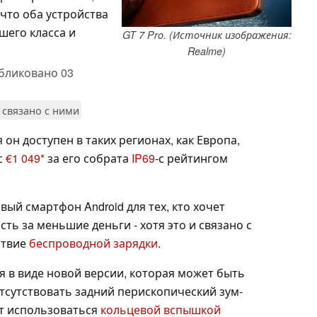
 что оба устройства
его класса и
GT 7 Pro. (Источник изображения:
Realme)
бликовано
03
 связано с ними
он доступен в таких регионах, как Европа,
с
€1 049
за его собрата
IP69
-с рейтингом
вый смартфон Android для тех, кто хочет
ь за меньшие деньги - хотя это и связано с
ствие
беспроводной зарядки
.
я в виде новой версии, которая может быть
 отсутствовать задний перископический зум-
ет использоваться
кольцевой вспышкой