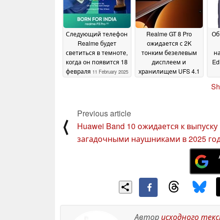
Следующий телефон
Realme GT 8 Pro
Об
Realme будет
ожидается с 2K
светиться в темноте,
тонким безелевым
на
когда он появится 18
дисплеем и
Ed
февраля
хранилищем UFS 4.1
11 February 2025
08 February 2025
Sh
Previous article
⟨
Huawei Band 10 ожидается к выпуску 
загадочными наушниками в 2025 го
Автор
исходного тек