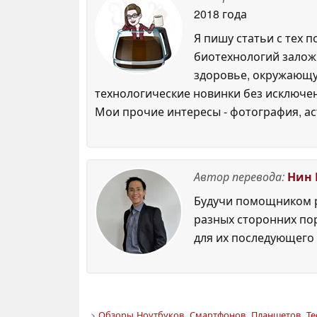
2018 года
Я пишу статьи с тех 
биотехнологий залож
здоровье, окружающую
технологические новинки без исключен
Мои прочие интересы - фотография, ас
Автор перевода:
Нин 
Будучи помощником р
разных сторонних по
для их последующего 
>
Обзоры Ноутбуков, Смартфонов, Планшетов. Те