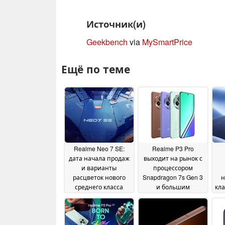
Источник(и)
Geekbench
via
MySmartPrice
Ещё по теме
Realme Neo 7 SE:
Realme P3 Pro
дата начала продаж
выходит на рынок с
и варианты
процессором
расцветок нового
Snapdragon 7s Gen 3
н
среднего класса
и большим
кла
Android "Игровая
аккумулятором на 6
и 
звезда" раскрыта
000 мАч
6
19
19 February 2025
February 2025