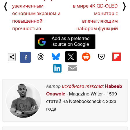
⟨
⟩
увеличенным
в мире 4K QD-OLED
основным экраном и
монитор с
повышенной
впечатляющим
прочностью
набором функций
Add as a preferred
source on Google
Автор
исходного текста
:
Habeeb
Onawole
- Magazine Writer
- 1599
статей на Notebookcheck
c 2023
года