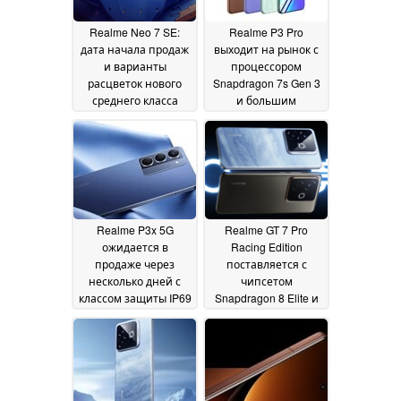
Realme Neo 7 SE:
Realme P3 Pro
дата начала продаж
выходит на рынок с
и варианты
процессором
расцветок нового
Snapdragon 7s Gen 3
среднего класса
и большим
Android "Игровая
аккумулятором на 6
звезда" раскрыта
000 мАч
19
19 February 2025
February 2025
Realme P3x 5G
Realme GT 7 Pro
ожидается в
Racing Edition
продаже через
поставляется с
несколько дней с
чипсетом
классом защиты IP69
Snapdragon 8 Elite и
и аккумулятором на
большим
6 000 мАч
аккумулятором
15 February
емкостью 6 500 мАч
2025
13 February 2025