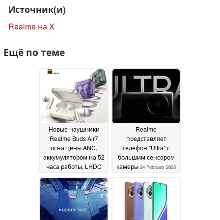
Источник(и)
Realme на X
Ещё по теме
Новые наушники
Realme
Realme Buds Air7
представляет
оснащены ANC,
телефон "Ultra" с
аккумулятором на 52
большим сенсором
часа работы, LHDC
камеры
24 February 2025
5.0 и
водонепроницаемостью
IP55
25 February 2025