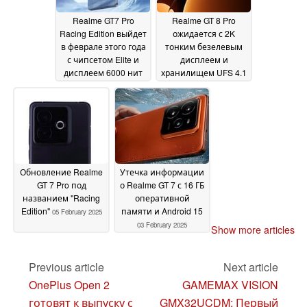
Realme GT7 Pro
Realme GT 8 Pro
Racing Edition выйдет
ожидается с 2K
в феврале этого года
тонким безелевым
с чипсетом Elite и
дисплеем и
дисплеем 6000 нит
хранилищем UFS 4.1
12 February 2025
08 February 2025
Обновление Realme
Утечка информации
GT 7 Pro под
о Realme GT 7 с 16 ГБ
названием "Racing
оперативной
Edition"
памяти и Android 15
05 February 2025
03 February 2025
Show more articles
Previous article
Next article
OnePlus Open 2
GAMEMAX VISION
готовят к выпуску с
GMX32UCDM: Первый