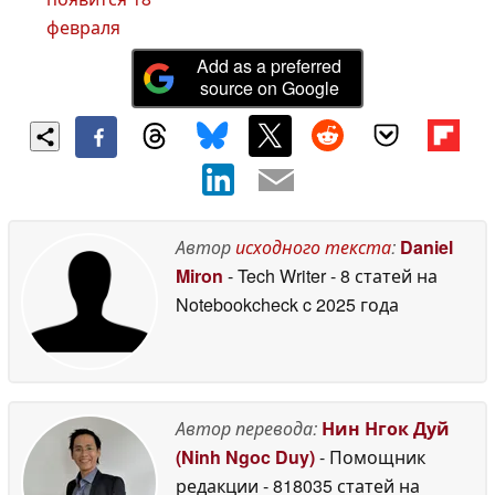
февраля
Add as a preferred
source on Google
Автор
исходного текста
:
Daniel
Miron
- Tech Writer
- 8 статей на
Notebookcheck
c 2025 года
Автор перевода:
Нин Нгок Дуй
(Ninh Ngoc Duy)
- Помощник
редакции
- 818035 статей на