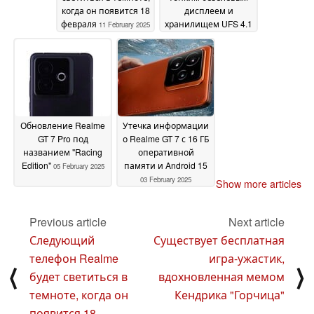
когда он появится 18
дисплеем и
февраля
хранилищем UFS 4.1
11 February 2025
08 February 2025
Обновление Realme
Утечка информации
GT 7 Pro под
о Realme GT 7 с 16 ГБ
названием "Racing
оперативной
Edition"
памяти и Android 15
05 February 2025
03 February 2025
Show more articles
Previous article
Next article
Следующий
Существует бесплатная
телефон Realme
игра-ужастик,
⟨
⟩
будет светиться в
вдохновленная мемом
темноте, когда он
Кендрика "Горчица"
появится 18