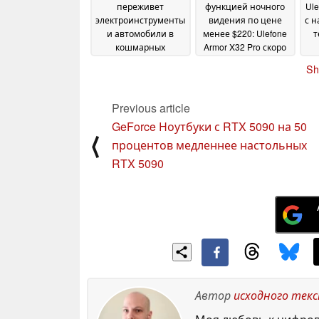
переживет
функцией ночного
Ule
электроинструменты
видения по цене
с н
и автомобили в
менее $220: Ulefone
т
кошмарных
Armor X32 Pro скоро
испытаниях на
поступит в продажу
п
Sh
прочность
13 April 2025
01 April 2025
Previous article
GeForce Ноутбуки с RTX 5090 на 50
⟨
процентов медленнее настольных
RTX 5090
Автор
исходного тек