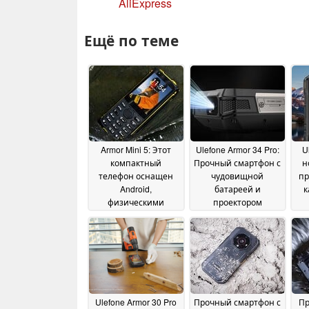
AliExpress
Ещё по теме
Armor Mini 5: Этот
Ulefone Armor 34 Pro:
U
компактный
Прочный смартфон с
н
телефон оснащен
чудовищной
пр
Android,
батареей и
к
физическими
проектором
кнопками и
продается по цене
29
сенсорным экраном
фо
May 2025
03 June 2026
Ulefone Armor 30 Pro
Прочный смартфон с
Пр