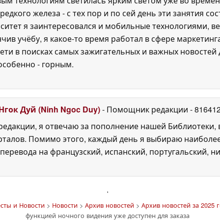
м технологиям светилась ярким светом уже во времена P
едкого железа - с тех пор и по сей день эти занятия с
ситет я заинтересовался и мобильные технологиями, ве
нчив учёбу, я какое-то время работал в сфере маркетин
ети в поисках самых зажигательных и важных новостей д
особенно - горным.
Нгок Дуй (Ninh Ngoc Duy)
- Помощник редакции
- 81641
едакции, я отвечаю за пополнение нашей Библиотеки, 
рталов. Помимо этого, каждый день я выбираю наиболе
перевода на французский, испанский, португальский, ни
'
сты и Новости
>
Новости
>
Архив новостей
>
Архив новостей за 2025 г
функцией ночного видения уже доступен для заказа