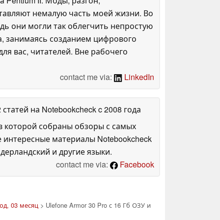
entium II. Моды, разгон,
оставляют немалую часть моей жизни. Во
дь они могли так облегчить непростую
га, занимаясь созданием цифрового
ля вас, читателей. Вне рабочего
contact me via:
LinkedIn
2 статей на Notebookcheck
c 2008 года
в которой собраны обзоры с самых
е интересные материалы Notebookcheck
дерландский и другие языки.
contact me via:
Facebook
од, 03 месяц
> Ulefone Armor 30 Pro с 16 Гб ОЗУ и