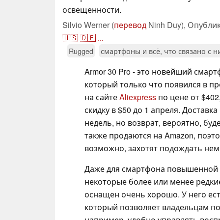
освещенности.
Silvio Werner (
перевод
Ninh Duy),
Опубли
🇺🇸
🇩🇪
...
Rugged
смартфоны и всё, что связано с 
Armor 30 Pro - это новейший смартф
который только что появился в пр
на сайте
Aliexpress
по цене от $402
скидку в $50 до 1 апреля. Доставк
недель, но возврат, вероятно, бу
также продаются на Amazon, поэт
возможно, захотят подождать нем
Даже для смартфона повышенной 
некоторые более или менее редкие
оснащен очень хорошо. У него ес
который позволяет владельцам п
например, удобно управлять восп