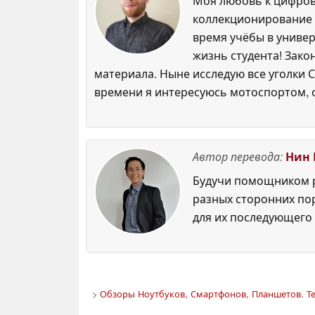
Моя любовь к цифровы
коллекционирование р
время учёбы в универ
жизнь студента! Зако
материала. Ныне исследую все уголки С
времени я интересуюсь мотоспортом, 
Автор перевода:
Нин 
Будучи помощником р
разных сторонних по
для их последующего 
>
Обзоры Ноутбуков, Смартфонов, Планшетов. Те