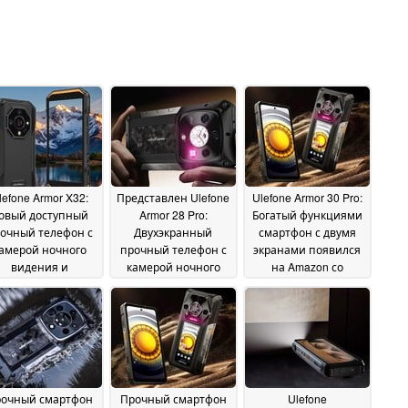
lefone Armor X32:
Представлен Ulefone
Ulefone Armor 30 Pro:
овый доступный
Armor 28 Pro:
Богатый функциями
очный телефон с
Двухэкранный
смартфон с двумя
амерой ночного
прочный телефон с
экранами появился
видения и
камерой ночного
на Amazon со
специальным
видения и
скидкой
16 April 2025
нариком
массивным
02 May 2025
аккумулятором
26 April
2025
очный смартфон
Прочный смартфон
Ulefone