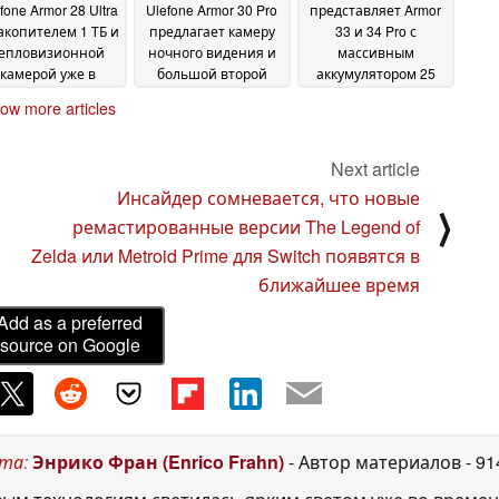
fone Armor 28 Ultra
Ulefone Armor 30 Pro
представляет Armor
акопителем 1 ТБ и
предлагает камеру
33 и 34 Pro с
епловизионной
ночного видения и
массивным
камерой уже в
большой второй
аккумулятором 25
родаже
дисплей
500 мАч и 64-Мп
18 March 2025
13 March 2025
ow more articles
камерой ночного
видения
04 March 2025
Next article
Инсайдер сомневается, что новые
⟩
ремастированные версии The Legend of
Zelda или Metroid Prime для Switch появятся в
ближайшее время
Add as a preferred
source on Google
ста
:
Энрико Фран (Enrico Frahn)
- Автор материалов
- 9