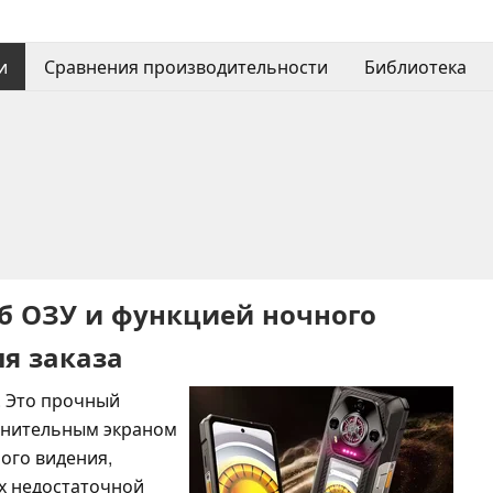
и
Сравнения производительности
Библиотека
6 Гб ОЗУ и функцией ночного
ля заказа
ь. Это прочный
лнительным экраном
ного видения,
ях недостаточной