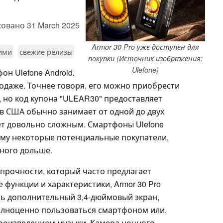
ковано
31 March 2025
Armor 30 Pro уже доступен для
ними
свежие релизы
покупки (Источник изображения:
Ulefone)
он Ulefone Android,
одаже. Точнее говоря, его можно приобрести
, но код купона "ULEAR30" предоставляет
а в США обычно занимает от одной до двух
дет довольно сложным. Смартфоны Ulefone
ому некоторые потенциальные покупатели,
ного дольше.
прочности, который часто предлагает
 функции и характеристики, Armor 30 Pro
ть дополнительный 3,4-дюймовый экран,
олноценно пользоваться смартфоном или,
роизведением музыки. Камера ночного