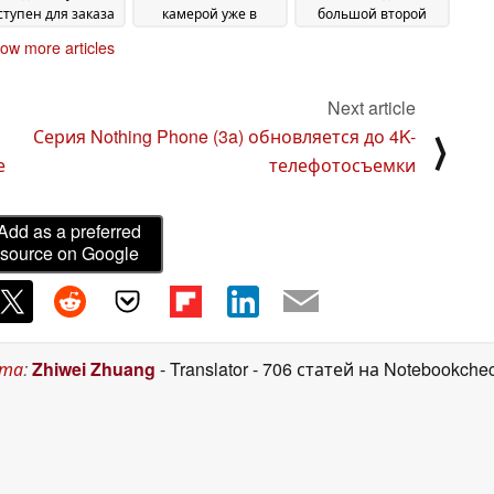
ступен для заказа
камерой уже в
большой второй
продаже
дисплей
31 March 2025
18 March 2025
13 March 2025
ow more articles
Next article
Серия Nothing Phone (3a) обновляется до 4K-
⟩
е
телефотосъемки
Add as a preferred
source on Google
ста
:
Zhiwei Zhuang
- Translator
- 706 статей на Notebookche