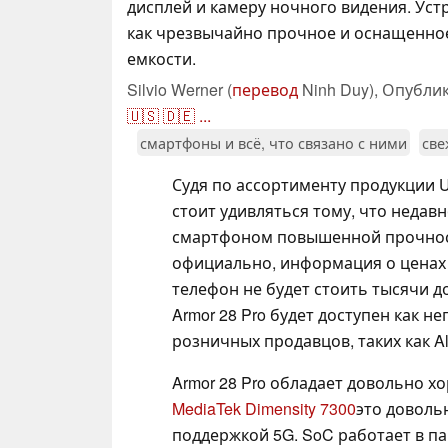
дисплей и камеру ночного видения. Уст
как чрезвычайно прочное и оснащенно
емкости.
Silvio Werner (
перевод
Ninh Duy),
Опубли
🇺🇸
🇩🇪
...
смартфоны и всё, что связано с ними
све
Судя по ассортименту продукции U
стоит удивляться тому, что неда
смартфоном повышенной прочност
официально, информация о ценах о
телефон не будет стоить тысячи д
Armor 28 Pro будет доступен как н
розничных продавцов, таких как Al
Armor 28 Pro обладает довольно 
MediaTek Dimensity 7300
это доволь
поддержкой 5G. SoC работает в п