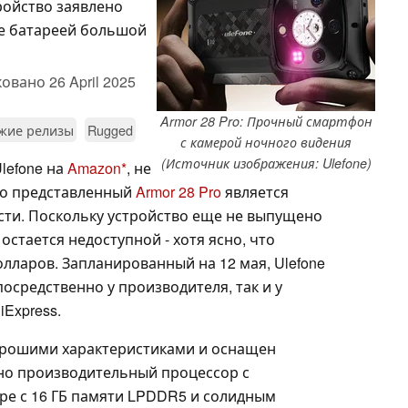
ройство заявлено
е батареей большой
ковано
26 April 2025
Armor 28 Pro: Прочный смартфон
жие релизы
Rugged
с камерой ночного видения
(Источник изображения: Ulefone)
lefone на
Amazon
, не
вно представленный
Armor 28 Pro
является
и. Поскольку устройство еще не выпущено
стается недоступной - хотя ясно, что
олларов. Запланированный на 12 мая, Ulefone
епосредственно у производителя, так и у
iExpress.
хорошими характеристиками и оснащен
но производительный процессор с
аре с 16 ГБ памяти LPDDR5 и солидным