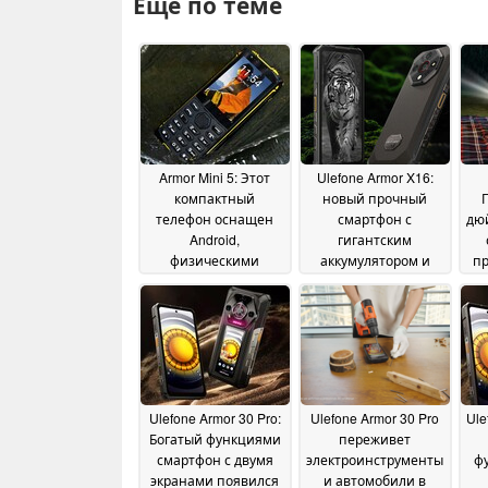
Ещё по теме
Armor Mini 5: Этот
Ulefone Armor X16:
компактный
новый прочный
телефон оснащен
смартфон с
дю
Android,
гигантским
физическими
аккумулятором и
пр
кнопками и
камерой ночного
О
сенсорным экраном
видения
дл
06 July 2025
03 June 2026
Ulefone Armor 30 Pro:
Ulefone Armor 30 Pro
Ule
Богатый функциями
переживет
смартфон с двумя
электроинструменты
ф
экранами появился
и автомобили в