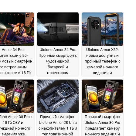
Armor 34 Pro:
Ulefone Armor 34 Pro:
Ulefone Armor X32:
Гигантский 6,95-
Прочный смартфон с
новый доступный
ймовый смартфон
чудовищной
прочный телефон с
со встроенным
батареей и
камерой ночного
оектором и 16 Гб
проектором
видения и
ЗУ уже доступен
продается по цене
специальным
29
я заказа
фонариком
18 June 2025
May 2025
02 May 2025
fone Armor 30 Pro с
Прочный смартфон
Прочный смартфон
16 Гб ОЗУ и
Ulefone Armor 28 Ultra
Ulefone Armor 30 Pro
ункцией ночного
с накопителем 1 ТБ и
предлагает камеру
видения уже
тепловизионной
ночного видения и