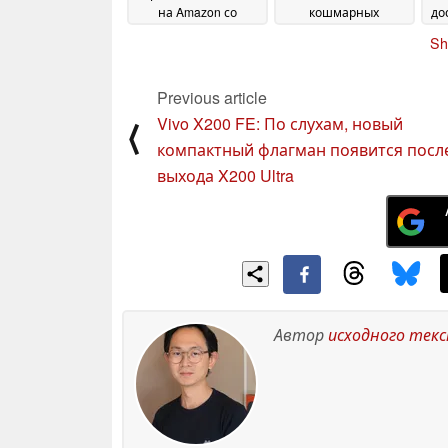
на Amazon со
кошмарных
до
скидкой
испытаниях на
16 April 2025
Sh
прочность
13 April 2025
Previous article
Vivo X200 FE: По слухам, новый
⟨
компактный флагман появится посл
выхода X200 Ultra
Автор
исходного тек