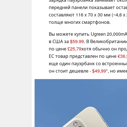
передней панели показывает оста
составляют 116 x 70 x 30 мм (~4,6 x
толще многих смартфонов.
Вы можете купить Ugreen 20,000m
в США за
$59.99
. В Великобритани
по цене
£25,79
хотя обычно он прод
ЕС товар представлен по цене
€36,
еще один пауэрбанк со встроенны
он стоит дешевле -
$49,99
, но им