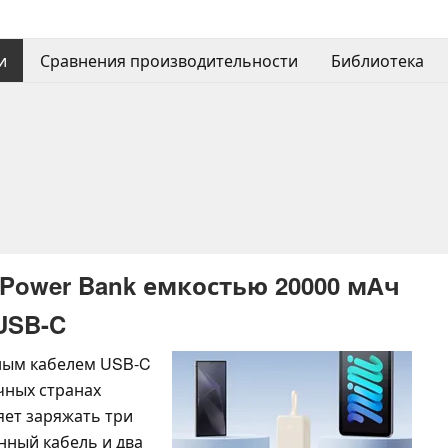
и
Сравнения производительности
Библиотека
Power Bank емкостью 20000 мАч
USB-C
ным кабелем USB-C
чных странах
яет заряжать три
нный кабель и два