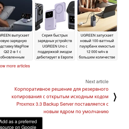
идкой
Revodok
01 February 2025
09 January 2025
REEN выпускает
Серия быстрых
UGREEN запускает
новую зарядную
зарядных устройств
новый 100-ваттный
дставку MagFlow
UGREEN Uno с
пауэрбанк емкостью
Qi2 2-в-1 с
поддержкой эмодзи
12 000 мАч в
обновленным
дебютирует в Европе
большем количестве
зайном
стран
24 September
07 September 2024
01 July 2024
ow more articles
2024
Next article
Корпоративное решение для резервного
⟩
копирования с открытым исходным кодом
Proxmox 3.3 Backup Server поставляется с
новым ядром по умолчанию
Add as a preferred
source on Google