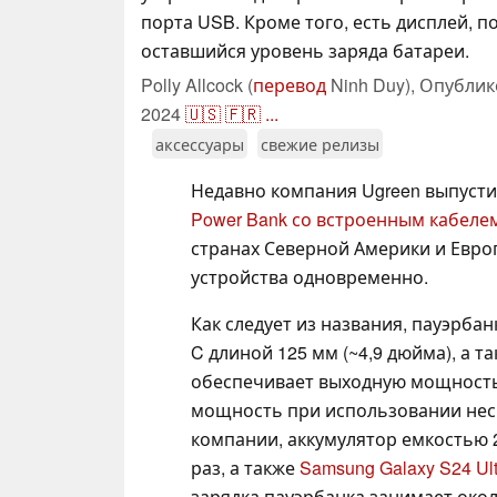
порта USB. Кроме того, есть дисплей,
оставшийся уровень заряда батареи.
Polly Allcock (
перевод
Ninh Duy),
Опублик
2024
🇺🇸
🇫🇷
...
аксессуары
свежие релизы
Недавно компания Ugreen выпуст
Power Bank со встроенным кабеле
странах Северной Америки и Европ
устройства одновременно.
Как следует из названия, пауэрба
C длиной 125 мм (~4,9 дюйма), а 
обеспечивает выходную мощность 
мощность при использовании неск
компании, аккумулятор емкостью 
раз, а также
Samsung Galaxy S24 Ult
зарядка пауэрбанка занимает окол