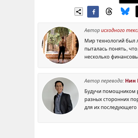
Автор
исходного тек
Мир технологий был л
пыталась понять, что
несколько финансовы
Автор перевода:
Нин 
Будучи помощником р
разных сторонних по
для их последующего 