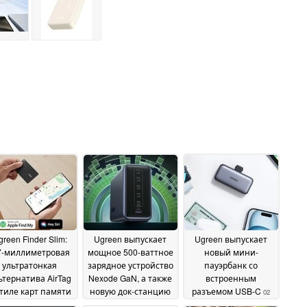
reen Finder Slim:
Ugreen выпускает
Ugreen выпускает
7-миллиметровая
мощное 500-ваттное
новый мини-
ультратонкая
зарядное устройство
пауэрбанк со
ьтернатива AirTag
Nexode GaN, а также
встроенным
стиле карт памяти
новую док-станцию
разъемом USB-C
02
ходит на рынок со
Thunderbolt 5
December 2024