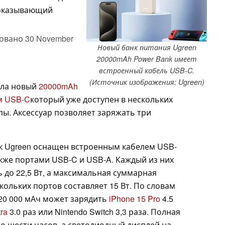
 показывающий
овано
30 November
Новый банк питания Ugreen
20000mAh Power Bank имеет
встроенный кабель USB-C.
(Источник изображения: Ugreen)
ила новый
20000mAh
м USB-C
который уже доступен в нескольких
ы. Аксессуар позволяет заряжать три
нк Ugreen оснащен встроенным кабелем USB-
также портами USB-C и USB-A. Каждый из них
до 22,5 Вт, а максимальная суммарная
ольких портов составляет 15 Вт. По словам
20 000 мАч может зарядить
iPhone 15 Pro
4.5
ra
3.0 раз или Nintendo Switch 3,3 раза. Полная
о шести часов, а светодиодный дисплей на