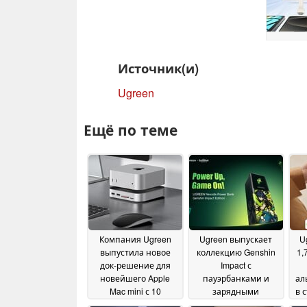
Источник(и)
Ugreen
Ещё по теме
Компания Ugreen
Ugreen выпускает
Ug
выпустила новое
коллекцию Genshin
1,
док-решение для
Impact с
новейшего Apple
пауэрбанками и
ал
Mac mini с 10
зарядными
в 
портами и
устройствами на
вы