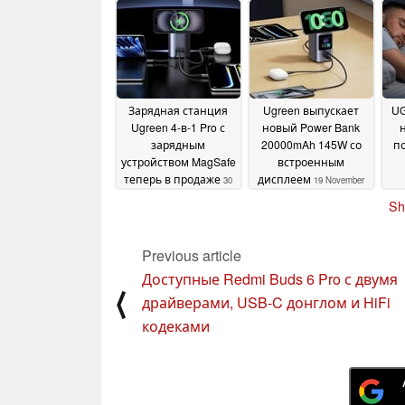
расширением NVMe
тему Кинича
ск
25 March
SSD
03 April 2025
2025
Зарядная станция
Ugreen выпускает
UG
Ugreen 4-в-1 Pro с
новый Power Bank
зарядным
20000mAh 145W со
по
устройством MagSafe
встроенным
теперь в продаже
дисплеем
30
19 November
ди
November 2024
2024
Sh
Previous article
Доступные Redmi Buds 6 Pro с двумя
⟨
драйверами, USB-C донглом и HiFi
кодеками