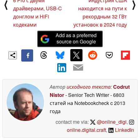
6 Pro с двумя
индустрия США
⟨
⟩
драйверами, USB-C
находится на пути к
донглом и HiFi
рекордным 32 ГВт
кодеками
установок в 2024 году
Add as a preferred
source on Google
Автор
исходного текста
:
Codrut
Nistor
- Senior Tech Writer
- 6803
статей на Notebookcheck
c 2013
года
contact me via:
@online_digi
,
online.digital.craft
,
LinkedIn