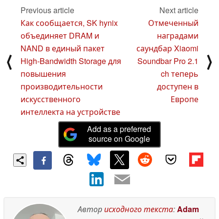
Switch 2 и игровой
Kart World
04 November
Previous article
Next article
планшет с 3D-
2025
Как сообщается, SK hynix
Отмеченный
дисплеем, и
запускает Cyberpunk
объединяет DRAM и
наградами
2077 со скоростью 90
NAND в единый пакет
саундбар Xiaomi
кадров в секунду
07
⟨
⟩
High-Bandwidth Storage для
Soundbar Pro 2.1
November 2025
повышения
ch теперь
производительности
доступен в
искусственного
Европе
интеллекта на устройстве
Add as a preferred
source on Google
Автор
исходного текста
:
Adam