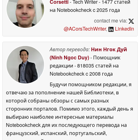
Corsetti
- Tech Writer
- 1477 статей
на Notebookcheck
c 2025 года
contact me via:
@ACorsTechWriter
,
LinkedIn
Автор перевода:
Нин Нгок Дуй
(Ninh Ngoc Duy)
- Помощник
редакции
- 818035 статей на
Notebookcheck
c 2008 года
Будучи помощником редакции, я
отвечаю за пополнение нашей Библиотеки, в
которой собраны обзоры с самых разных
сторонних порталов. Помимо этого, каждый день я
выбираю наиболее интересные материалы
Notebookcheck для их последующего перевода на
французский, испанский, португальский,