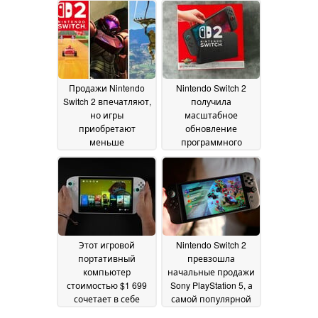
Switch для зарядки и
отсутствующих в
просмотра видео
коробке с консолью
17
July 2026
30 May 2026
Продажи Nintendo
Nintendo Switch 2
Switch 2 впечатляют,
получила
но игры
масштабное
приобретают
обновление
меньше
программного
покупателей, чем на
обеспечения до
предыдущей
версии 21.0.0
12
консоли
12 November
November 2025
2025
Этот игровой
Nintendo Switch 2
портативный
превзошла
компьютер
начальные продажи
стоимостью $1 699
Sony PlayStation 5, а
сочетает в себе
самой популярной
Steam Deck, Nintendo
игрой стала Mario