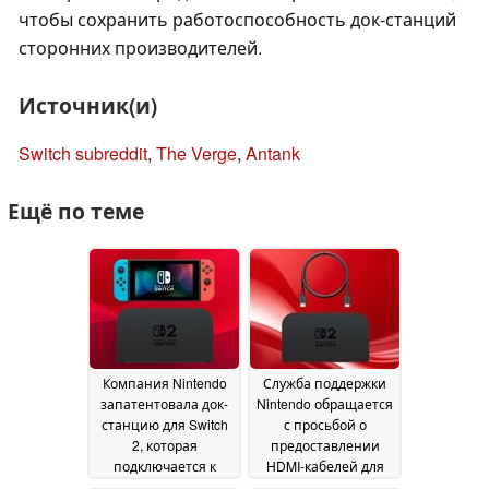
чтобы сохранить работоспособность док-станций
сторонних производителей.
Источник(и)
Switch subreddit
,
The Verge
,
Antank
Ещё по теме
Компания Nintendo
Служба поддержки
запатентовала док-
Nintendo обращается
станцию для Switch
с просьбой о
2, которая
предоставлении
подключается к
HDMI-кабелей для
первой модели
Switch 2,