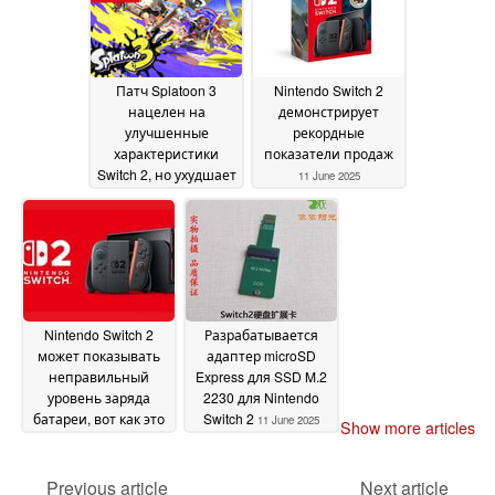
Патч Splatoon 3
Nintendo Switch 2
нацелен на
демонстрирует
улучшенные
рекордные
характеристики
показатели продаж
Switch 2, но ухудшает
11 June 2025
графику на
оригинальной
портативной
консоли
12 June 2025
Nintendo Switch 2
Разрабатывается
может показывать
адаптер microSD
неправильный
Express для SSD M.2
уровень заряда
2230 для Nintendo
батареи, вот как это
Switch 2
11 June 2025
Show more articles
исправить
11 June 2025
Previous article
Next article