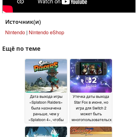
Источник(и)
Nintendo
|
Nintendo eShop
Ещё по теме
Дата выхода игры
Утечка даты выхода
«Splatoon Raiders»
Star Fox в июне, но
была назначена
игра для Switch 2
раньше, чем у
может быть
«Splatoon 4», чтобы
многопользовательским
максимально
спин-оффом
27 April
использовать
2026
технические