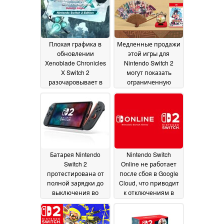
возможности
консоли Switch 2
22
July 2026
Плохая графика в
Медленные продажи
обновлении
этой игры для
Xenoblade Chronicles
Nintendo Switch 2
X Switch 2
могут показать
разочаровывает в
ограниченную
обзорах
привлекательность
производительности
формата карт Game-
Key Card
19 February 2026
16 June 2025
Батарея Nintendo
Nintendo Switch
Switch 2
Online не работает
протестирована от
после сбоя в Google
полной зарядки до
Cloud, что приводит
выключения во
к отключениям в
время непрерывной
играх Switch 2
13 June
игры в Cyberpunk
2025
2077
13 June 2025