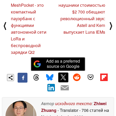
MeshPocket - это
наушники стоимостью
компактный
$2 700 обещают
пауэрбанк с
революционный звук:
⟨
⟩
функциями
Astell and Kern
автономной сети
выпускает Luna IEMs
LoRa и
беспроводной
зарядки Qi2
Add as a preferred
source on Google
Автор
исходного текста
:
Zhiwei
Zhuang
- Translator
- 706 статей на